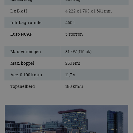
L x B x H
4.222 x 1.793 x 1.691 mm
Inh. bag. ruimte.
460 l
Euro NCAP
5 sterren
Max. vermogen
81 kW (110 pk)
Max. koppel
250 Nm
Acc. 0-100 km/u
11,7 s
Topsnelheid
180 km/u