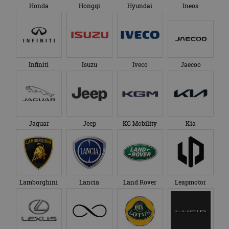
Honda
Hongqi
Hyundai
Ineos
Infiniti
Isuzu
Iveco
Jaecoo
Jaguar
Jeep
KG Mobility
Kia
Lamborghini
Lancia
Land Rover
Leapmotor