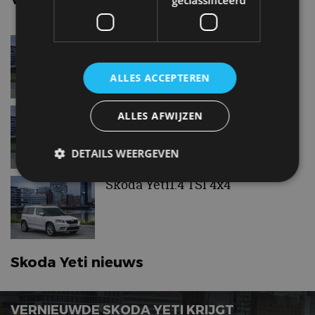
geclassificeerd
Skoda Yeti1.2 TSI
ALLES ACCEPTEREN
Skoda Yeti1.4 TSI
ALLES AFWIJZEN
DETAILS WEERGEVEN
Skoda Yeti1.4 TSI 4x4
Strikt noodzakelijk
Prestatie
Targeting
Functioneel
Niet-geclassificeerd
Strikt noodzakelijke cookies maken de
Skoda Yeti nieuws
kernfunctionaliteiten van de website mogelijk, zoals
gebruikersaanmelding en accountbeheer. De
website kan niet goed worden gebruikt zonder de
strikt noodzakelijke cookies.
VERNIEUWDE SKODA YETI KRIJGT