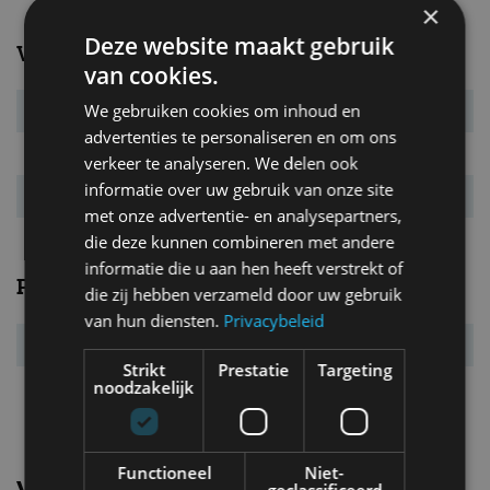
×
Deze website maakt gebruik
Verbruik
van cookies.
We gebruiken cookies om inhoud en
Verbr. gecomb.
4,5 l/100km
advertenties te personaliseren en om ons
CO₂-emissie
118 g/km
verkeer te analyseren. We delen ook
informatie over uw gebruik van onze site
Energielabel
F
met onze advertentie- en analysepartners,
die deze kunnen combineren met andere
informatie die u aan hen heeft verstrekt of
Prestaties
die zij hebben verzameld door uw gebruik
van hun diensten.
Privacybeleid
Acc. 0-100 km/u
11,7 s
Strikt
Prestatie
Targeting
noodzakelijk
Topsnelheid
180 km/u
Functioneel
Niet-
Vergelijkbare uitvoeringen