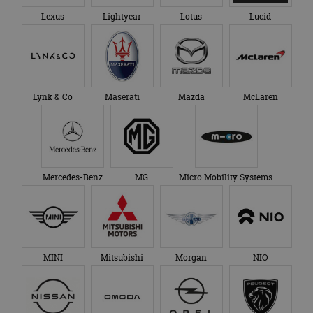
Lexus
Lightyear
Lotus
Lucid
Lynk & Co
Maserati
Mazda
McLaren
Mercedes-Benz
MG
Micro Mobility Systems
MINI
Mitsubishi
Morgan
NIO