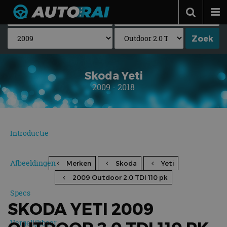
Autonieuws
Podcast
Autotests
Skoda Yeti
2009 - 2018
Automerken
Adverteren
Contact
Introductie
MotorRAI.nl
Afbeeldingen
Merken
Skoda
Yeti
2009 Outdoor 2.0 TDI 110 pk
Specs
SKODA YETI 2009
Vergelijkbaar