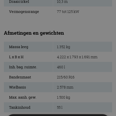
Draaicirkel
10,3 m
Vermogensrange
77 tot 125 kW
Afmetingen en gewichten
Massa leeg
1.352 kg
L x B x H
4.222 x 1.793 x 1.691 mm
Inh. bag. ruimte.
460 l
Bandenmaat
215/60 R16
Wielbasis
2.578 mm
Max. aanh. gew.
1.500 kg
Tankinhoud
55 l