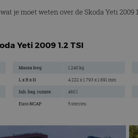
 wat je moet weten over de Skoda Yeti 2009 1
oda Yeti 2009 1.2 TSI
Massa leeg
1.240 kg
L x B x H
4.222 x 1.793 x 1.691 mm
Inh. bag. ruimte.
460 l
Euro NCAP
5 sterren