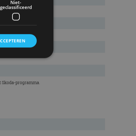
Niet-
geclassificeerd
ACCEPTEREN
rd
elding en
het Skoda-programma.
ervice om
es van de bezoeker
unen van de
den van