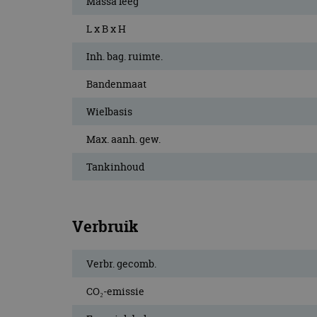
Massa leeg
L x B x H
Inh. bag. ruimte.
Bandenmaat
Wielbasis
Max. aanh. gew.
Tankinhoud
Verbruik
Verbr. gecomb.
CO₂-emissie