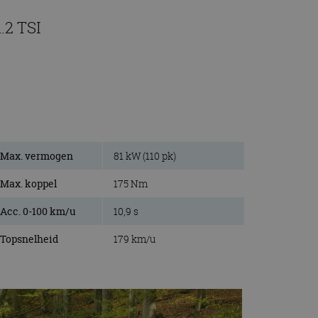
.2 TSI
Max. vermogen
81 kW (110 pk)
Max. koppel
175 Nm
Acc. 0-100 km/u
10,9 s
Topsnelheid
179 km/u