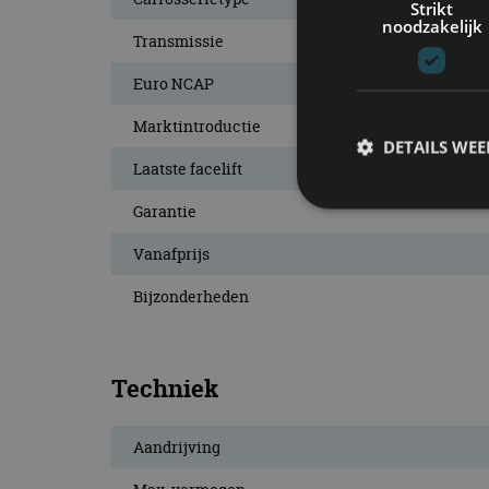
Strikt
noodzakelijk
Transmissie
Euro NCAP
Marktintroductie
DETAILS WE
Laatste facelift
Garantie
Vanafprijs
S
Strikt noodzakelijke
Bijzonderheden
accountbeheer. De we
Naam
Techniek
cf_clearance
Aandrijving