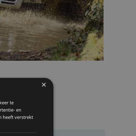
×
keer te
tentie- en
 heeft verstrekt