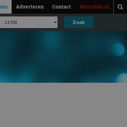
ken
Adverteren
Contact
MotorRAI.nl
I