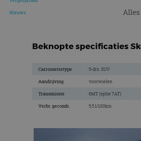
Vergelijkbaar
Alles
Nieuws
Beknopte specificaties Sk
Carrosserietype
5-drs. SUV
Aandrijving
voorwielen
Transmissie
6MT (optie 7AT)
Verbr. gecomb.
5,5 l/100km