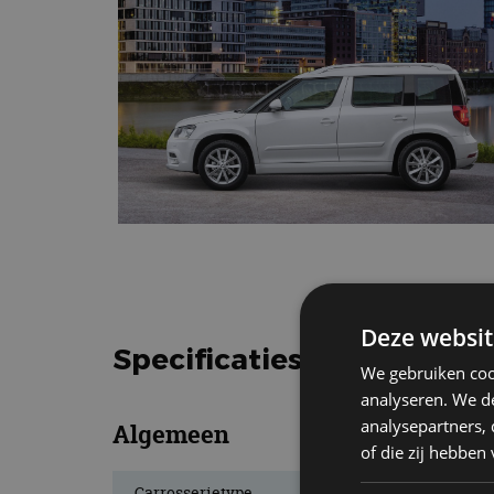
Deze websit
Specificaties Skoda Yeti 2
We gebruiken coo
analyseren. We de
analysepartners,
Algemeen
of die zij hebbe
Carrosserietype