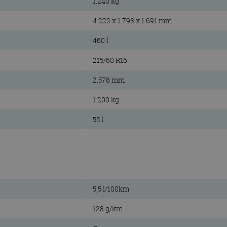
1.240 kg
4.222 x 1.793 x 1.691 mm
460 l
215/60 R16
2.578 mm
1.200 kg
55 l
5,5 l/100km
128 g/km