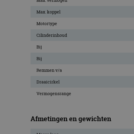
Max. vermogen
CookieScriptConse
Max. koppel
Motortype
Naam
Cilinderinhoud
Naam
omx_consent
Aanbiede
Naam
Domein
Bij
g_id_202604151153
_ga
_fbp
Meta Pla
Inc.
Bij
.autorai.n
Remmen v/a
_gcl_au
Google L
.autorai.n
Draaicirkel
_ga_SC6JKZPPKY
IDE
Google L
.doublecl
Vermogensrange
Afmetingen en gewichten