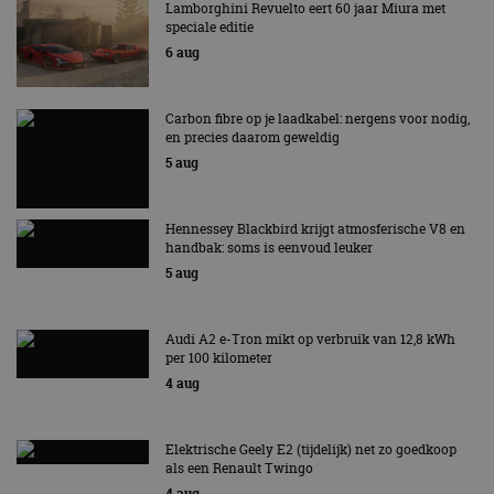
Lamborghini Revuelto eert 60 jaar Miura met
speciale editie
6 aug
Carbon fibre op je laadkabel: nergens voor nodig,
en precies daarom geweldig
5 aug
Hennessey Blackbird krijgt atmosferische V8 en
handbak: soms is eenvoud leuker
5 aug
Audi A2 e-Tron mikt op verbruik van 12,8 kWh
per 100 kilometer
4 aug
Elektrische Geely E2 (tijdelijk) net zo goedkoop
als een Renault Twingo
4 aug