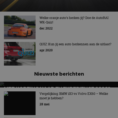
Welke oranje auto’s herken jij? Doe de AutoRAI
WK-Quiz!
dec 2022
QUIZ: Kun jij een auto herkennen aan de uitlaat?
apr 2020
Nieuwste berichten
MET KORTING NAAR EV EXPERIENCE 2026?
AUTORAI REGELT HET!
Vergelijking: BMW iX3 vs Volvo EX60 – Welke
moet je hebben?
EV Experience 2026 van 24 tot 26 september
28 mei