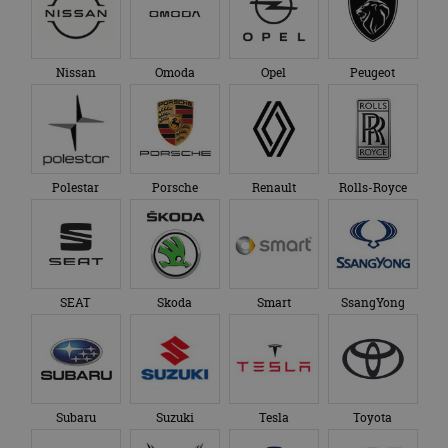
_ga_SC6JKZPPKY
.autorai.nl
1 jaar 1
Deze cookie wordt
eindgebruiker heeft
maand
gebruikt door
gezien voordat hij de
Google Analytics
genoemde website
om de sessiestatus
bezocht.
te behouden.
Nissan
Omoda
Opel
Peugeot
Polestar
Porsche
Renault
Rolls-Royce
SEAT
Skoda
Smart
SsangYong
Subaru
Suzuki
Tesla
Toyota