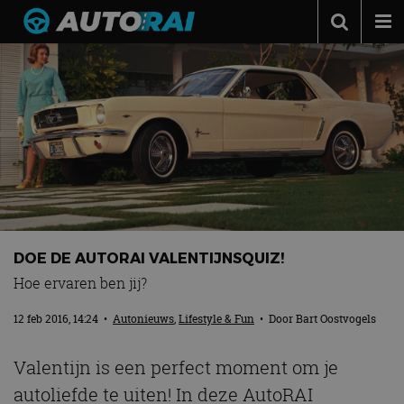
Autonieuws
Podcast
Autotests
Automerken
Adverteren
Contact
DOE DE AUTORAI VALENTIJNSQUIZ!
MotorRAI.nl
Hoe ervaren ben jij?
12 feb 2016, 14:24
•
Autonieuws
,
Lifestyle & Fun
• Door
Bart Oostvogels
Valentijn is een perfect moment om je
autoliefde te uiten! In deze AutoRAI