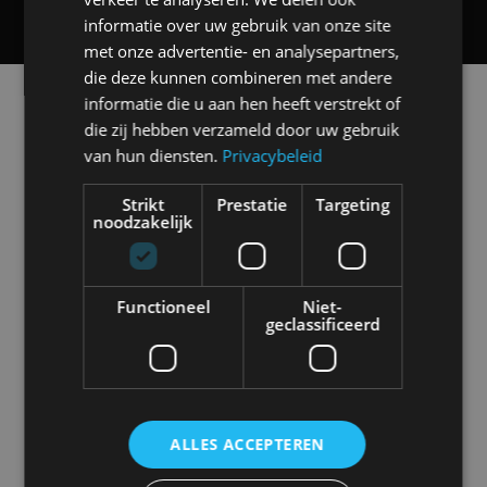
informatie over uw gebruik van onze site
met onze advertentie- en analysepartners,
die deze kunnen combineren met andere
Alle automerken
informatie die u aan hen heeft verstrekt of
Selecteer een merk voor meer informatie, modellen
die zij hebben verzameld door uw gebruik
en alle nieuwsberichten
van hun diensten.
Privacybeleid
Strikt
Prestatie
Targeting
noodzakelijk
Abarth
Aiways
Alfa Romeo
Alpine
Functioneel
Niet-
geclassificeerd
Aston Martin
Audi
Bentley
BMW
ALLES ACCEPTEREN