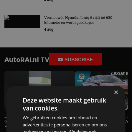
Vernieuwde Hyundai Ioniq 6 rijdt tot 680
kilometer en wordt goedkoper
4 aug
AutoRAI.nl TV
SUBSCRIBE
×
Deze website maakt gebruik
van cookies.
De Renault Twingo heeft een
De perfecte (gezins)taxi? - 
We gebruiken cookies om inhoud en
opvallende snelheidsmeter! -
ES500e (2026) - REVIEW - AL
advertenties te personaliseren en om ons
AutoRAI TV
UITGELEGD! - AutoRAI TV
verkeer te analyseren. We delen ook