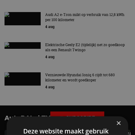
Audi A2 e-Tron mikt op verbruik van 12,8 kWh
per 100 kilometer
4 aug
Elektrische Geely E2 (tijdelijk) net zo goedkoop
als een Renault Twingo
4 aug
Vernieuwde Hyundai Ioniq 6 rijdt tot 680
kilometer en wordt goedkoper
4 aug
AutoRAI.nl TV
SUBSCRIBE
×
Deze website maakt gebruik