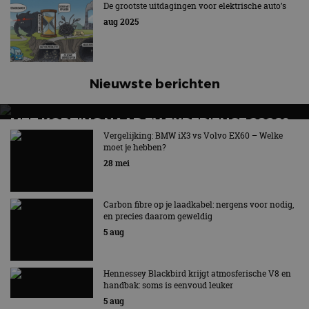
De grootste uitdagingen voor elektrische auto’s
aug 2025
Nieuwste berichten
MET KORTING NAAR EV EXPERIENCE 2026?
AUTORAI REGELT HET!
Vergelijking: BMW iX3 vs Volvo EX60 – Welke
moet je hebben?
EV Experience 2026 van 24 tot 26 september
28 mei
Carbon fibre op je laadkabel: nergens voor nodig,
en precies daarom geweldig
5 aug
Hennessey Blackbird krijgt atmosferische V8 en
handbak: soms is eenvoud leuker
5 aug