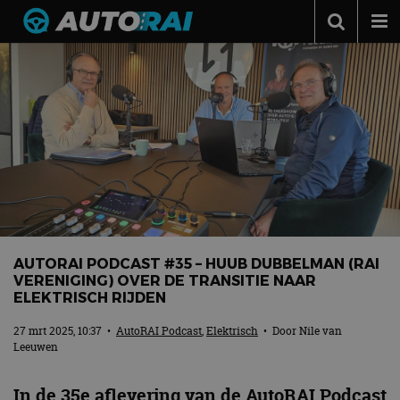
Autonieuws
Podcast
Autotests
Automerken
Adverteren
Contact
MotorRAI.nl
AUTORAI PODCAST #35 – HUUB DUBBELMAN (RAI
VERENIGING) OVER DE TRANSITIE NAAR
ELEKTRISCH RIJDEN
27 mrt 2025, 10:37
•
AutoRAI Podcast
,
Elektrisch
• Door
Nile van
Leeuwen
In de 35e aflevering van de AutoRAI Podcast