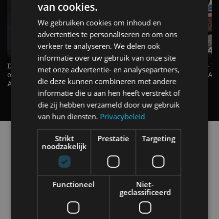
van cookies.
We gebruiken cookies om inhoud en
advertenties te personaliseren en om ons
verkeer te analyseren. We delen ook
informatie over uw gebruik van onze site
De Renault Twingo heeft een
De perfecte (gezins)taxi? - 
met onze advertentie- en analysepartners,
opvallende snelheidsmeter! -
ES500e (2026) - REVIEW - AL
die deze kunnen combineren met andere
AutoRAI TV
UITGELEGD! - AutoRAI TV
informatie die u aan hen heeft verstrekt of
die zij hebben verzameld door uw gebruik
van hun diensten.
Privacybeleid
Alle automerken
Strikt
Prestatie
Targeting
noodzakelijk
Selecteer een merk voor meer informatie, modellen
en alle nieuwsberichten
Functioneel
Niet-
geclassificeerd
Abarth
Aiways
Alfa Romeo
Alpine