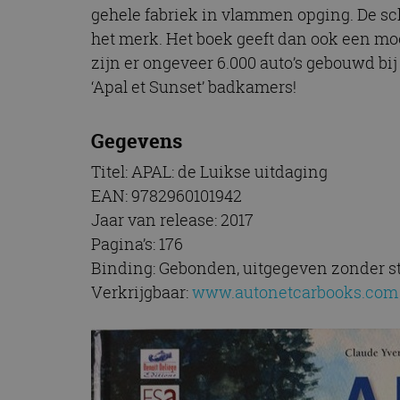
CookieScriptConse
gehele fabriek in vlammen opging. De s
het merk. Het boek geeft dan ook een mooi
zijn er ongeveer 6.000 auto’s gebouwd b
‘Apal et Sunset’
badkamers!
Naam
Naam
omx_consent
Aanbiede
Naam
Domein
Gegevens
g_id_202604151153
_ga
_fbp
Meta Pla
Titel: APAL: de Luikse uitdaging
Inc.
.autorai.n
EAN: 9782960101942
_gcl_au
Google L
Jaar van release: 2017
.autorai.n
Pagina’s: 176
_ga_SC6JKZPPKY
IDE
Google L
Binding: Gebonden, uitgegeven zonder s
.doublecl
Verkrijgbaar:
www.autonetcarbooks.com