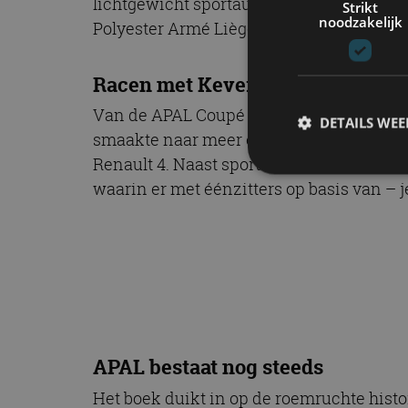
lichtgewicht sportauto met een kunststof
Strikt
noodzakelijk
Polyester Armé Liège) dat op basis van 
Racen met Kevertechniek
Van de APAL Coupé – de eerste auto op b
DETAILS WE
smaakte naar meer en APAL begon met de
Renault 4. Naast sportauto’s bleken ook d
waarin er met éénzitters op basis van – j
S
Strikt noodzakelijke
accountbeheer. De we
Naam
cf_clearance
APAL bestaat nog steeds
Het boek duikt in op de roemruchte histo