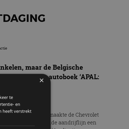
ITDAGING
ctie
inkelen, maar de Belgische
e V-auto’s. Het autoboek ‘APAL:
×
keer te
tentie- en
 heeft verstrekt
n de Verenigde Staten maakte de Chevrolet
basis van een bestaande aandrijflijn een