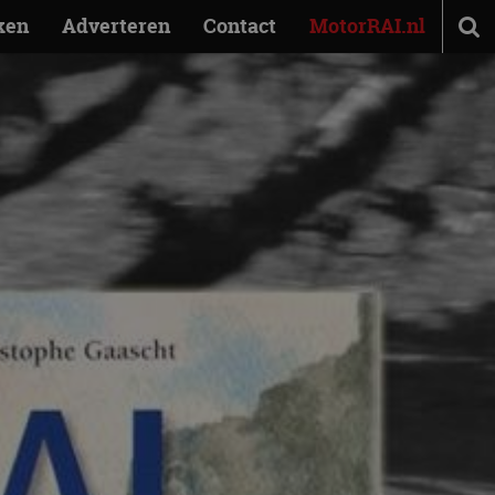
ken
Adverteren
Contact
MotorRAI.nl