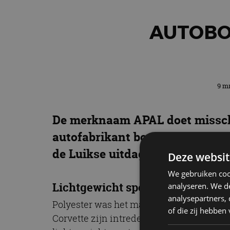
AUTOBOE
9 mr
De merknaam APAL doet misschien
autofabrikant bouwde decennia l
de Luikse uitdaging’ gaat in op
Deze websit
We gebruiken coo
Lichtgewicht sportauto’s
analyseren. We de
analysepartners,
Polyester was het materiaal om in de jare
of die zij hebbe
Corvette zijn intrede en in Europa doken