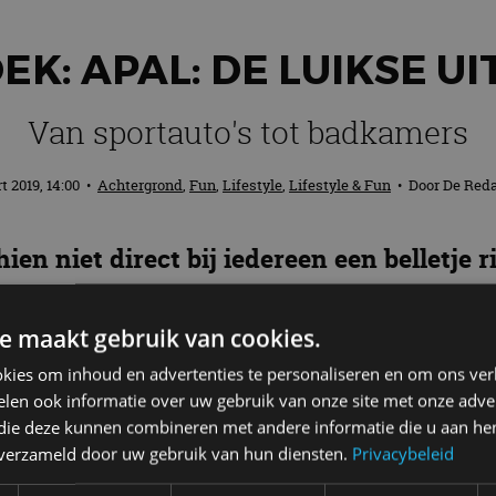
K: APAL: DE LUIKSE U
Van sportauto's tot badkamers
t 2019, 14:00
•
Achtergrond
,
Fun
,
Lifestyle
,
Lifestyle & Fun
• Door
De Reda
 niet direct bij iedereen een belletje r
ang sportauto’s, buggy’s en zelfs Formul
 de bijzondere geschiedenis van dit merk.
e maakt gebruik van cookies.
kies om inhoud en advertenties te personaliseren en om ons ver
len ook informatie over uw gebruik van onze site met onze adver
 die deze kunnen combineren met andere informatie die u aan hen
n vijftig en zestig een lichte sportauto te bouwen. I
n verzameld door uw gebruik van hun diensten.
Privacybeleid
 kleine fabrikanten zoals Alpine op. Die maakten op 