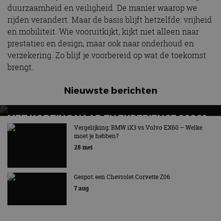
duurzaamheid en veiligheid. De manier waarop we
rijden verandert. Maar de basis blijft hetzelfde: vrijheid
en mobiliteit. Wie vooruitkijkt, kijkt niet alleen naar
prestaties en design, maar ook naar onderhoud en
verzekering. Zo blijf je voorbereid op wat de toekomst
brengt.
Nieuwste berichten
MET KORTING NAAR EV EXPERIENCE 2026?
AUTORAI REGELT HET!
Vergelijking: BMW iX3 vs Volvo EX60 – Welke
moet je hebben?
EV Experience 2026 van 24 tot 26 september
28 mei
Gespot: een Chevrolet Corvette Z06
7 aug