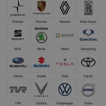
Polestar
Porsche
Renault
Rolls-Royce
SEAT
Skoda
Smart
SsangYong
Subaru
Suzuki
Tesla
Toyota
TVR
VinFast
Volkswagen
Volvo