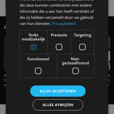
4 aug
die deze kunnen combineren met andere
informatie die u aan hen heeft verstrekt of
die zij hebben verzameld door uw gebruik
van hun diensten.
Privacybeleid
AutoRAI.nl TV
SUBSCRIBE
Strikt
Prestatie
Targeting
noodzakelijk
Functioneel
Niet-
geclassificeerd
Welke elektrische auto past bij jou?
1.500 KG Trekgewicht & 380
De EV Experience geeft antwoord
elektrische pk's, maar WELK
op je vraag! - AutoRAI TV
AUTO is het? - AutoRAI TV
ALLES ACCEPTEREN
ALLES AFWIJZEN
Alle automerken