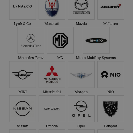
bezocht.
te behouden.
Lynk & Co
Maserati
Mazda
McLaren
Mercedes-Benz
MG
Micro Mobility Systems
MINI
Mitsubishi
Morgan
NIO
Nissan
Omoda
Opel
Peugeot