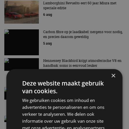
Lamborghini Revuelto eert 60 jaar Miura met
speciale editie
6 aug
Carbon fibre op je laadkabel: nergens voor nodig,
en precies daarom geweldig
5 aug
Hennessey Blackbird krijgt atmosferische V8 en
handbak: soms is eenvoud leuker
5 aug
×
Deze website maakt gebruik
van cookies.
Audi A2 e-Tron mikt op verbruik van 12,8 kWh
per 100 kilometer
We gebruiken cookies om inhoud en
4 aug
advertenties te personaliseren en om ons
verkeer te analyseren. We delen ook
Elektrische Geely E2 (tijdelijk) net zo goedkoop
informatie over uw gebruik van onze site
als een Renault Twingo
met onze advertentie- en analysepartners,