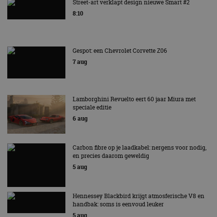
Street-art verklapt design nieuwe Smart #2
8:10
Gespot: een Chevrolet Corvette Z06
7 aug
Lamborghini Revuelto eert 60 jaar Miura met
speciale editie
6 aug
Carbon fibre op je laadkabel: nergens voor nodig,
en precies daarom geweldig
5 aug
Hennessey Blackbird krijgt atmosferische V8 en
handbak: soms is eenvoud leuker
5 aug