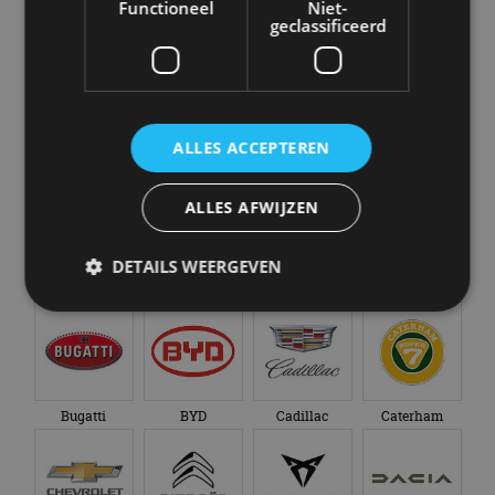
Functioneel
Niet-
Selecteer een merk voor meer informatie, modellen
geclassificeerd
en alle nieuwsberichten
ALLES ACCEPTEREN
Abarth
Aiways
Alfa Romeo
Alpine
ALLES AFWIJZEN
DETAILS WEERGEVEN
Aston Martin
Audi
Bentley
BMW
Strikt noodzakelijk
Prestatie
Targeting
Functioneel
Niet-geclassificeerd
Bugatti
BYD
Cadillac
Caterham
Strikt noodzakelijke cookies maken de
kernfunctionaliteiten van de website mogelijk, zoals
gebruikersaanmelding en accountbeheer. De
website kan niet goed worden gebruikt zonder de