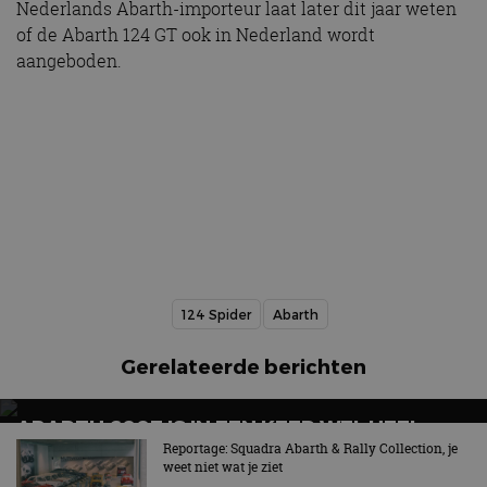
Nederlands Abarth-importeur laat later dit jaar weten
of de Abarth 124 GT ook in Nederland wordt
aangeboden.
124 Spider
Abarth
Gerelateerde berichten
ABARTH 600E IS IN EEN KEER WEL HEEL
VOORDELIG
Reportage: Squadra Abarth & Rally Collection, je
weet niet wat je ziet
Abarth wint van Opel en Alfa Romeo