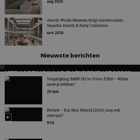
aug 2025
Abarth Works Museum krijgt nieuwe naam:
Squadra Abarth & Rally Collection
nov 2024
Nieuwste berichten
MET KORTING NAAR EV EXPERIENCE 2026?
AUTORAI REGELT HET!
Vergelijking: BMW iX3 vs Volvo EX60 – Welke
moet je hebben?
EV Experience 2026 van 24 tot 26 september
28 mei
Review – Kia Niro Hybrid (2026), nog wel
relevant?
9:02