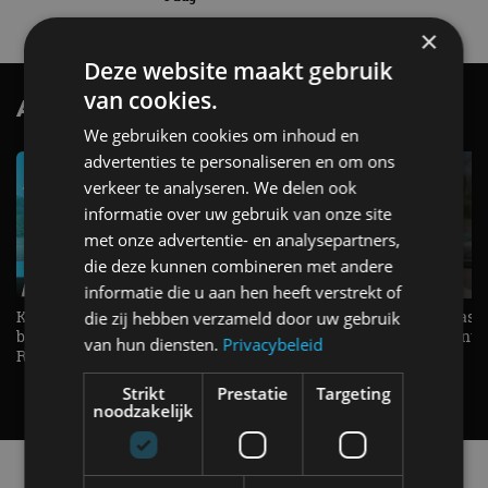
×
Deze website maakt gebruik
van cookies.
AutoRAI.nl TV
SUBSCRIBE
We gebruiken cookies om inhoud en
advertenties te personaliseren en om ons
verkeer te analyseren. We delen ook
informatie over uw gebruik van onze site
met onze advertentie- en analysepartners,
die deze kunnen combineren met andere
informatie die u aan hen heeft verstrekt of
KIA Stonic Mild-Hybrid (2026),
Welke elektrische auto past b
die zij hebben verzameld door uw gebruik
benzine, handbak, het bestaat nog! -
De EV Experience geeft ant
van hun diensten.
Privacybeleid
REVIEW - AutoRAI TV
op je vraag! - AutoRAI TV
Strikt
Prestatie
Targeting
noodzakelijk
Alle automerken