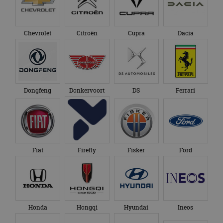
Chevrolet
Citroën
Cupra
Dacia
Dongfeng
Donkervoort
DS
Ferrari
Fiat
Firefly
Fisker
Ford
Honda
Hongqi
Hyundai
Ineos