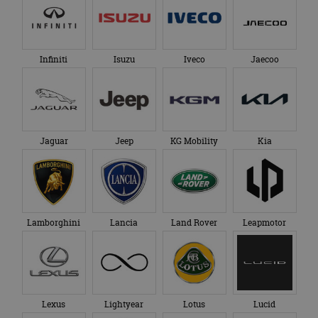
Infiniti
Isuzu
Iveco
Jaecoo
Jaguar
Jeep
KG Mobility
Kia
Lamborghini
Lancia
Land Rover
Leapmotor
Lexus
Lightyear
Lotus
Lucid