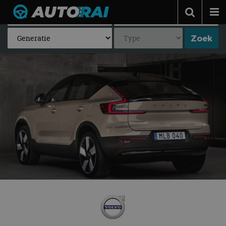
Autonieuws
Podcast
Autotests
Automerken
Adverteren
Contact
MotorRAI.nl