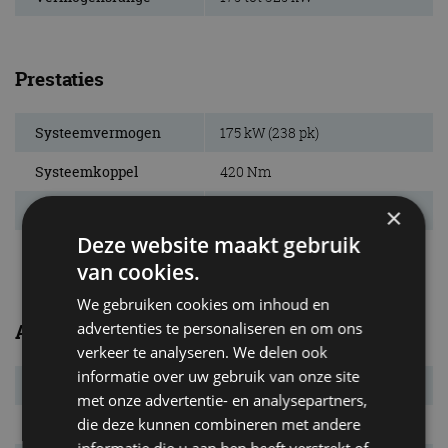
Prestaties
Systeemvermogen
175 kW (238 pk)
Systeemkoppel
420 Nm
Acc. 0-100 km/u
7,3 s
×
Deze website maakt gebruik
Topsnelheid
180 km/u
van cookies.
We gebruiken cookies om inhoud en
advertenties te personaliseren en om ons
Algemeen
verkeer te analyseren. We delen ook
informatie over uw gebruik van onze site
Transmissie
vaste overbrenging
met onze advertentie- en analysepartners,
die deze kunnen combineren met andere
Carrosserietype
5-drs. SUV
informatie die u aan hen heeft verstrekt of