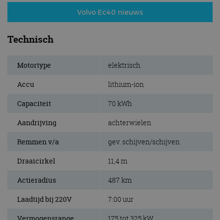
Volvo Ec40 nieuws
Technisch
Motortype
elektrisch
Accu
lithium-ion
Capaciteit
70 kWh
Aandrijving
achterwielen
Remmen v/a
gev. schijven/schijven
Draaicirkel
11,4 m
Actieradius
487 km
Laadtijd bij 220V
7:00 uur
Vermogensrange
175 tot 325 kW