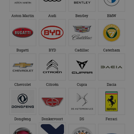
advertenties die de
_ga_SC6JKZPPKY
.autorai.nl
1 jaar 1
Deze cookie wordt
eindgebruiker heeft
maand
gebruikt door
gezien voordat hij de
Google Analytics
Aston Martin
Audi
Bentley
BMW
genoemde website
om de sessiestatus
bezocht.
te behouden.
Bugatti
BYD
Cadillac
Caterham
Chevrolet
Citroën
Cupra
Dacia
Dongfeng
Donkervoort
DS
Ferrari