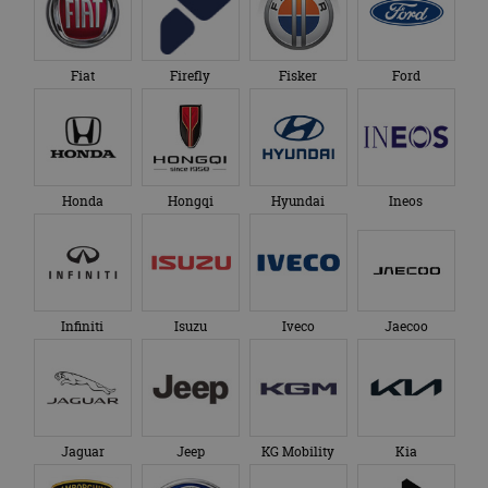
Fiat
Firefly
Fisker
Ford
Honda
Hongqi
Hyundai
Ineos
Infiniti
Isuzu
Iveco
Jaecoo
Jaguar
Jeep
KG Mobility
Kia