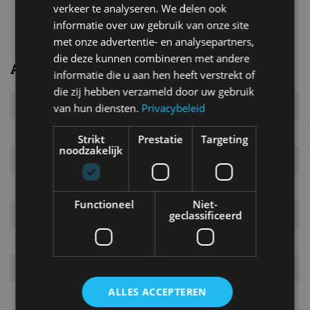
verkeer te analyseren. We delen ook
Topsnelheid
180 km/u
informatie over uw gebruik van onze site
met onze advertentie- en analysepartners,
die deze kunnen combineren met andere
Algemeen
informatie die u aan hen heeft verstrekt of
die zij hebben verzameld door uw gebruik
Transmissie
vaste overbrenging
van hun diensten.
Privacybeleid
Carrosserietype
5-drs. stationwagen
Strikt
Prestatie
Targeting
noodzakelijk
Euro NCAP
5 sterren
Marktintroductie
maart 2024
Functioneel
Niet-
Laatste facelift
n.v.t.
geclassificeerd
Garantie
4 jaar
Vanafprijs
€ 58.990
ALLES ACCEPTEREN