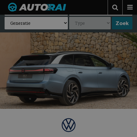
Autonieuws
Podcast
Autotests
Automerken
Adverteren
Contact
MotorRAI.nl