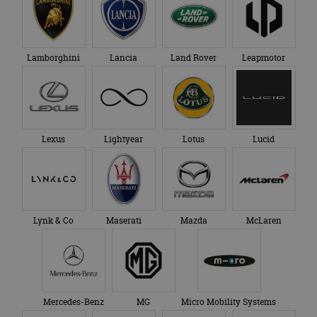
Lamborghini
Lancia
Land Rover
Leapmotor
Lexus
Lightyear
Lotus
Lucid
Lynk & Co
Maserati
Mazda
McLaren
Mercedes-Benz
MG
Micro Mobility Systems