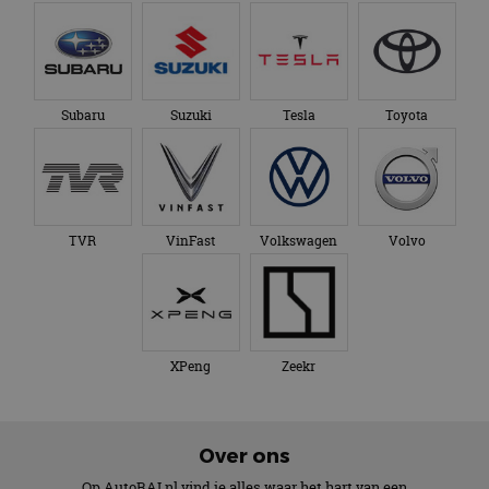
Subaru
Suzuki
Tesla
Toyota
TVR
VinFast
Volkswagen
Volvo
XPeng
Zeekr
Over ons
Op AutoRAI.nl vind je alles waar het hart van een