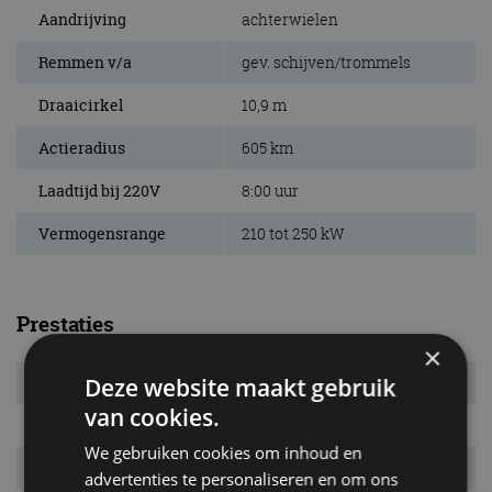
Aandrijving
achterwielen
Remmen v/a
gev. schijven/trommels
Draaicirkel
10,9 m
Actieradius
605 km
Laadtijd bij 220V
8:00 uur
Vermogensrange
210 tot 250 kW
Prestaties
×
Deze website maakt gebruik
Systeemvermogen
210 kW (286 pk)
van cookies.
Systeemkoppel
560 Nm
We gebruiken cookies om inhoud en
Acc. 0-100 km/u
6,6 s
advertenties te personaliseren en om ons