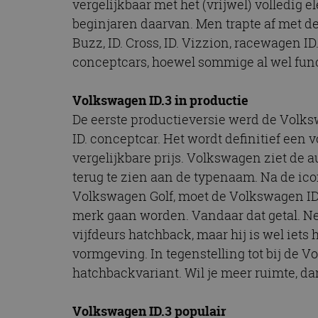
vergelijkbaar met het (vrijwel) volledig 
CookieScriptConse
beginjaren daarvan. Men trapte af met d
Buzz, ID. Cross, ID. Vizzion, racewagen ID
conceptcars, hoewel sommige al wel func
Naam
Naam
omx_consent
Aanbiede
Volkswagen ID.3 in productie
Naam
Domein
g_id_202604151153
_ga
De eerste productieversie werd de Volks
_fbp
Meta Pla
ID. conceptcar. Het wordt definitief een vo
Inc.
.autorai.n
vergelijkbare prijs. Volkswagen ziet de 
_gcl_au
Google L
terug te zien aan de typenaam. Na de i
.autorai.n
Volkswagen Golf, moet de Volkswagen ID.
_ga_SC6JKZPPKY
IDE
Google L
merk gaan worden. Vandaar dat getal. Ne
.doublecl
vijfdeurs hatchback, maar hij is wel iets
vormgeving. In tegenstelling tot bij de V
hatchbackvariant. Wil je meer ruimte, da
Volkswagen ID.3 populair