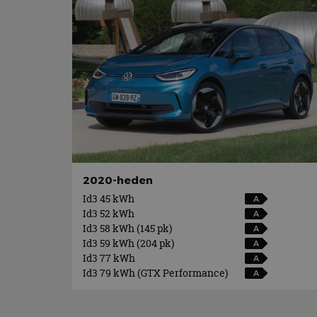
2020-heden
Id3 45 kWh
A
Id3 52 kWh
A
Id3 58 kWh (145 pk)
A
Id3 59 kWh (204 pk)
A
Id3 77 kWh
A
Id3 79 kWh (GTX Performance)
A