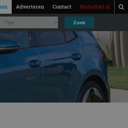
ken
Adverteren
Contact
MotorRAI.nl