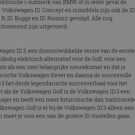
elektrische i-submerk van BMW, of in ieder geval de
nt
4 weken 2
Deze cookie wordt gebruikt door de Cookie-Scrip
CookieScript
dagen
cookievoorkeuren van bezoekers te onthouden. 
autorai.nl
e Volkswagen ID. Concept en inmiddels zijn ook de ID
van Cookie-Script.com is noodzakelijk om correct
. R, ID. Buggy en ID. Roomzz gevolgd. Alle nog
Google Privacy Policy
tionerend zijn uitgevoerd.
Aanbieder
/
Domein
Vervaldatum
Oms
Aanbieder
Vervaldatum
Omschrijving
.autorai.nl
1 jaar
r
/
/
Domein
Vervaldatum
Omschrijving
6766
autorai.nl
1 jaar
1 jaar 1
Deze cookienaam is gekoppeld aan Google Universal Anal
Google
wagen ID.3, een doorontwikkelde versie van de eerste
maand
belangrijke update is van de meer algemeen gebruikte an
LLC
2 maanden 4
Gebruikt door Facebook om een reeks advertentieproducten t
tform
Google. Deze cookie wordt gebruikt om unieke gebruiker
.autorai.nl
weken
realtime bieden van externe adverteerders
lledig elektrisch alternatief voor de Golf, voor een
door een willekeurig gegenereerd nummer toe te wijzen al
l
opgenomen in elk paginaverzoek op een site en wordt g
auto als een zeer belangrijke nieuwkomer en dat is
bezoekers-, sessie- en campagnegegevens te berekenen 
2 maanden 4
Deze cookie wordt ingesteld door Doubleclick en voert infor
LC
analyserapporten van de site.
conische Volkswagen Kever en daarna de succesvolle
weken
de eindgebruiker de website gebruikt en over eventuele adve
l
eindgebruiker heeft gezien voordat hij de genoemde website
3 het derde legendarische succesverhaal voor het
.autorai.nl
1 jaar 1
Deze cookie wordt gebruikt door Google Analytics om de 
maand
behouden.
1 jaar 1
Deze cookie wordt ingesteld door Doubleclick en voert infor
LC
t als de Volkswagen Golf is de Volkswagen ID.3 een
maand
de eindgebruiker de website gebruikt en over eventuele adve
ick.net
eindgebruiker heeft gezien voordat hij de genoemde website
 hoger en heeft een meer futuristische dan traditionele
olkswagen Golf is er bij de Volkswagen ID.3 alleen een
n moet je voor een van de grotere ID-modellen gaan.