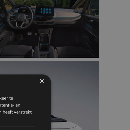
×
keer te
tentie- en
 heeft verstrekt