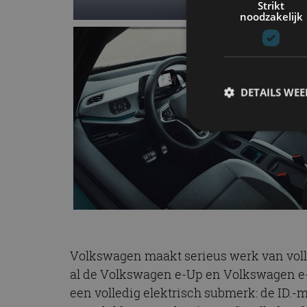
Strikt
noodzakelijk
DETAILS WE
S
Strikt noodzakelijke
accountbeheer. De we
Naam
cf_clearance
Volkswagen maakt serieus werk van voll
al de Volkswagen e-Up en Volkswagen e-G
een volledig elektrisch submerk: de ID.-