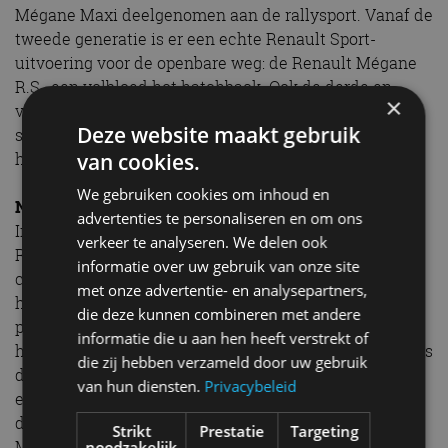
Mégane Maxi deelgenomen aan de rallysport. Vanaf de
tweede generatie is er een echte Renault Sport-
uitvoering voor de openbare weg: de Renault Mégane
R.S., een volbloed hot hatchback. Ook de derde en
×
vierde generatie Renault Mégane hadden een echt
Deze website maakt gebruik
sportieve R.S.-uitvoering. Het laatste model schopte
het maar liefst tot 221 kW (300 pk).
van cookies.
We gebruiken cookies om inhoud en
Nieuw hoofdstuk: Renault Mégane E-Tech Electric
advertenties te personaliseren en om ons
In 2022 verscheen de vijfde modelgeneratie van de
verkeer te analyseren. We delen ook
Renault Mégane en daarbij veranderde veel. Qua
informatie over uw gebruik van onze site
carrosserievarianten bleef alleen de vijfdeurs
met onze advertentie- en analysepartners,
hatchback over. Toch veranderde ook die, want in
die deze kunnen combineren met andere
plaats van een traditionele hatchback is het een wat
informatie die u aan hen heeft verstrekt of
hoger model geworden. De tweede grote verandering is
die zij hebben verzameld door uw gebruik
dat de Renault Mégane voortaan altijd volledig
van hun diensten.
Privacybeleid
elektrisch is aangedreven. Daarom wordt het model
door Renault ook wel aangeduid als de Renault
Strikt
Prestatie
Targeting
Mégane E-Tech Electric: andere aandrijflijnen zijn er
noodzakelijk