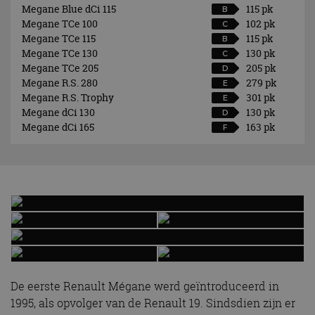
Megane Blue dCi 115
115 pk
B
Megane TCe 100
102 pk
C
Megane TCe 115
115 pk
B
Megane TCe 130
130 pk
C
Megane TCe 205
205 pk
D
Megane R.S. 280
279 pk
E
Megane R.S. Trophy
301 pk
E
Megane dCi 130
130 pk
D
Megane dCi 165
163 pk
F
De eerste Renault Mégane werd geïntroduceerd in
1995, als opvolger van de Renault 19. Sindsdien zijn er