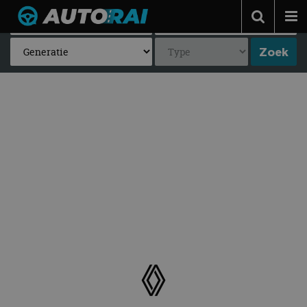
Autonieuws
Podcast
Autotests
Automerken
Adverteren
Contact
MotorRAI.nl