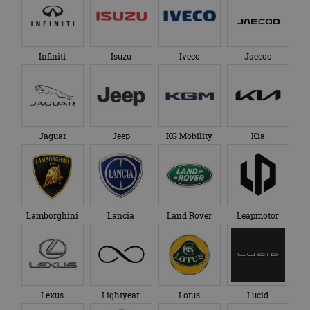
Infiniti
Isuzu
Iveco
Jaecoo
Jaguar
Jeep
KG Mobility
Kia
Lamborghini
Lancia
Land Rover
Leapmotor
Lexus
Lightyear
Lotus
Lucid