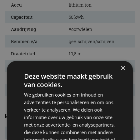
Accu
lithium-ion
Capaciteit
50 kWh
Aandrijving
voorwielen
Remmen v/a
gev. schijven/schijven
Draaicirkel
10,8 m
×
Actieradius
340 km
Deze website maakt gebruik
Laadtijd bij 220V
4:30 uur
van cookies.
Vermogensrange
alleen 100 kW
We gebruiken cookies om inhoud en
advertenties te personaliseren en om ons
verkeer te analyseren. We delen ook
Prestaties
informatie over uw gebruik van onze site
met onze advertentie- en analysepartners,
die deze kunnen combineren met andere
Systeemvermogen
100 kW (136 pk)
informatie die u aan hen heeft verstrekt of