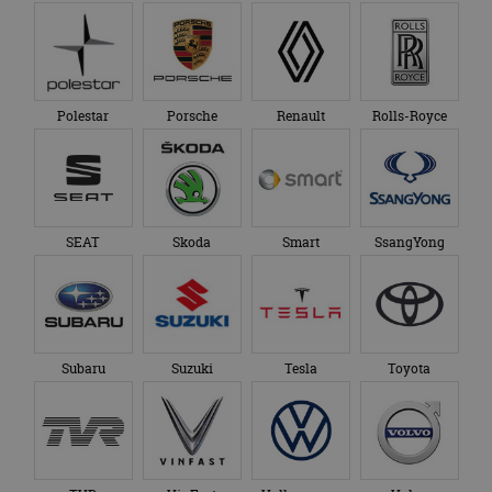
Polestar
Porsche
Renault
Rolls-Royce
SEAT
Skoda
Smart
SsangYong
Subaru
Suzuki
Tesla
Toyota