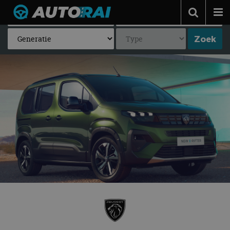
Autonieuws
Podcast
Autotests
Automerken
Adverteren
Contact
MotorRAI.nl