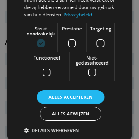
Systeemkoppel
260 Nm
die zij hebben verzameld door uw gebruik
van hun diensten.
Privacybeleid
Topsnelheid
130 km/u
Strikt
Prestatie
Targeting
noodzakelijk
Algemeen
Functioneel
Niet-
Transmissie
vaste overbrenging
geclassificeerd
Carrosserietype
5-drs. MPV
Euro NCAP
4 sterren
Marktintroductie
juni 2021
ALLES ACCEPTEREN
Laatste facelift
maart 2024
ALLES AFWIJZEN
Garantie
8 jaar
DETAILS WEERGEVEN
Vanafprijs
€ 42.100