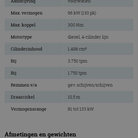
Aandrijving
voorwielen
Max. vermogen
96 kW (130 pk)
Max. koppel
300 Nm
Motortype
diesel, 4-cilinder lijn
Cilinderinhoud
1.498 cm³
Bij
3.750 tpm
Bij
1.750 tpm
Remmen v/a
gev. schijven/schijven
Draaicirkel
10,5 m
Vermogensrange
81 tot 133 kW
Afmetingen en gewichten