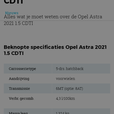
CDTI
Nieuws
Alles wat je moet weten over de Opel Astra
2021 1.5 CDTI
Beknopte specificaties Opel Astra 2021
1.5 CDTI
Carrosserietype
5-drs. hatchback
Aandrijving
voorwielen
Transmissie
6MT (optie: 8AT)
Verbr. gecomb.
4,3 l/100km
Massa leeg
1.324 kg