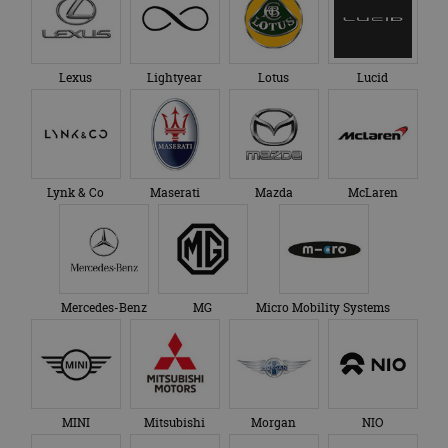
Lexus
Lightyear
Lotus
Lucid
Lynk & Co
Maserati
Mazda
McLaren
Mercedes-Benz
MG
Micro Mobility Systems
MINI
Mitsubishi
Morgan
NIO