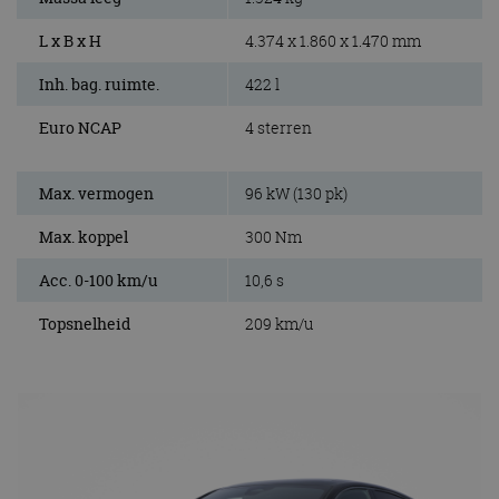
L x B x H
4.374 x 1.860 x 1.470 mm
Inh. bag. ruimte.
422 l
Euro NCAP
4 sterren
Max. vermogen
96 kW (130 pk)
Max. koppel
300 Nm
Acc. 0-100 km/u
10,6 s
Topsnelheid
209 km/u