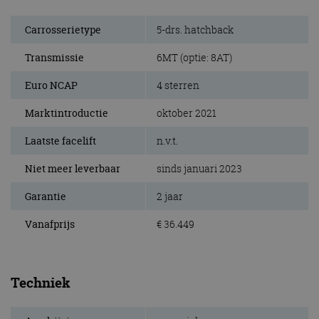
Carrosserietype
5-drs. hatchback
Transmissie
6MT (optie: 8AT)
Euro NCAP
4 sterren
Marktintroductie
oktober 2021
Laatste facelift
n.v.t.
Niet meer leverbaar
sinds januari 2023
Garantie
2 jaar
Vanafprijs
€ 36.449
Techniek