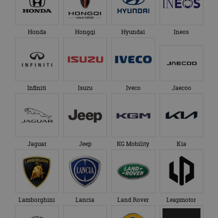
bezocht.
te behouden.
Honda
Hongqi
Hyundai
Ineos
Infiniti
Isuzu
Iveco
Jaecoo
Jaguar
Jeep
KG Mobility
Kia
Lamborghini
Lancia
Land Rover
Leapmotor