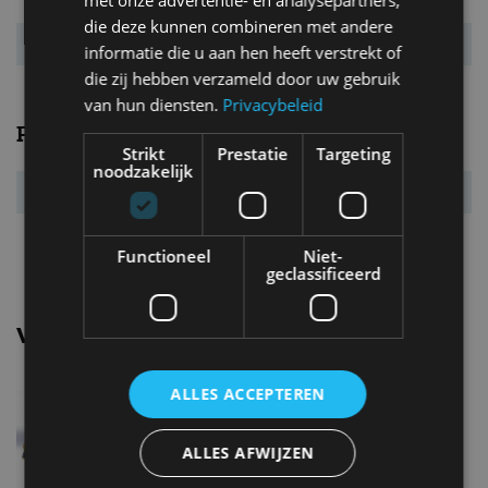
met onze advertentie- en analysepartners,
CO₂-emissie
114 g/km
die deze kunnen combineren met andere
Energielabel
B
informatie die u aan hen heeft verstrekt of
die zij hebben verzameld door uw gebruik
van hun diensten.
Privacybeleid
Prestaties
Strikt
Prestatie
Targeting
noodzakelijk
Acc. 0-100 km/u
10,6 s
Topsnelheid
209 km/u
Functioneel
Niet-
geclassificeerd
Vergelijkbare uitvoeringen
ALLES ACCEPTEREN
Opel Astra1.2 Turbo (110 pk)
ALLES AFWIJZEN