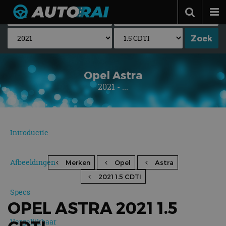
Autonieuws
Podcast
Autotests
Opel Astra
2021 - ...
Automerken
Adverteren
Contact
Introductie
MotorRAI.nl
Afbeeldingen
Merken
Opel
Astra
2021 1.5 CDTI
Specs
OPEL ASTRA 2021 1.5
Vergelijkbaar