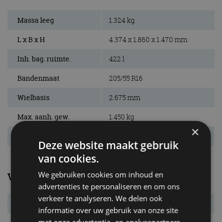
Massa leeg
1.324 kg
L x B x H
4.374 x 1.860 x 1.470 mm
Inh. bag. ruimte.
422 l
Bandenmaat
205/55 R16
Wielbasis
2.675 mm
Max. aanh. gew.
1.450 kg
×
Tankinhoud
52 l
Deze website maakt gebruik
van cookies.
We gebruiken cookies om inhoud en
Verbruik
advertenties te personaliseren en om ons
verkeer te analyseren. We delen ook
Verbr. gecomb.
4,3 l/100km
informatie over uw gebruik van onze site