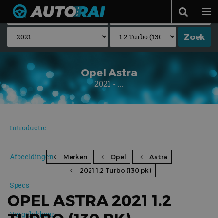
Autonieuws
Podcast
Autotests
Opel Astra
2021 - ...
Automerken
Adverteren
Contact
Introductie
MotorRAI.nl
Afbeeldingen
Merken
Opel
Astra
2021 1.2 Turbo (130 pk)
Specs
OPEL ASTRA 2021 1.2
Vergelijkbaar