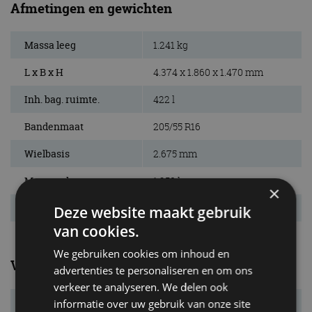
Afmetingen en gewichten
Massa leeg
1.241 kg
L x B x H
4.374 x 1.860 x 1.470 mm
Inh. bag. ruimte.
422 l
Bandenmaat
205/55 R16
Wielbasis
2.675 mm
Max. aanh. gew.
1.250 kg
×
Tankinhoud
52 l
Deze website maakt gebruik
van cookies.
We gebruiken cookies om inhoud en
Verbruik
advertenties te personaliseren en om ons
verkeer te analyseren. We delen ook
Verbr. gecomb.
5,4 l/100km
informatie over uw gebruik van onze site