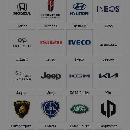
genoemde website
om de sessiestatus
bezocht.
te behouden.
Honda
Hongqi
Hyundai
Ineos
Infiniti
Isuzu
Iveco
Jaecoo
Jaguar
Jeep
KG Mobility
Kia
Lamborghini
Lancia
Land Rover
Leapmotor