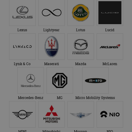
Lexus
Lightyear
Lotus
Lucid
Lynk & Co
Maserati
Mazda
McLaren
Mercedes-Benz
MG
Micro Mobility Systems
MINI
Mitsubishi
Morgan
NIO