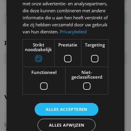
met onze advertentie- en analysepartners,
CO₂-emissie
123 g/km
die deze kunnen combineren met andere
informatie die u aan hen heeft verstrekt of
Energielabel
B
die zij hebben verzameld door uw gebruik
van hun diensten.
Privacybeleid
Prestaties
Strikt
Prestatie
Targeting
noodzakelijk
Acc. 0-100 km/u
9,7 s
Topsnelheid
210 km/u
Functioneel
Niet-
geclassificeerd
Vergelijkbare uitvoeringen
ALLES ACCEPTEREN
Opel Astra1.2 Turbo (110 pk)
ALLES AFWIJZEN