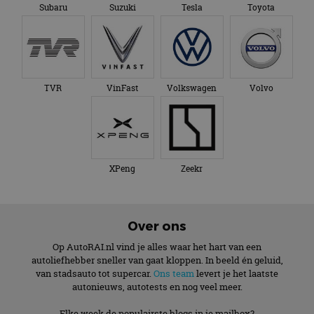
Subaru
Suzuki
Tesla
Toyota
TVR
VinFast
Volkswagen
Volvo
XPeng
Zeekr
Over ons
Op AutoRAI.nl vind je alles waar het hart van een
autoliefhebber sneller van gaat kloppen. In beeld én geluid,
van stadsauto tot supercar.
Ons team
levert je het laatste
autonieuws, autotests en nog veel meer.
Elke week de populairste blogs in je mailbox?