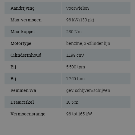
Aandrijving
voorwielen
Max. vermogen
96 kW (130 pk)
Max. koppel
230 Nm
Motortype
benzine, 3-cilinder lijn
Cilinderinhoud
1.199 cm³
Bij
5.500 tpm
Bij
1.750 tpm
Remmen v/a
gev. schijven/schijven
Draaicirkel
10,5 m
Vermogensrange
96 tot 165 kW