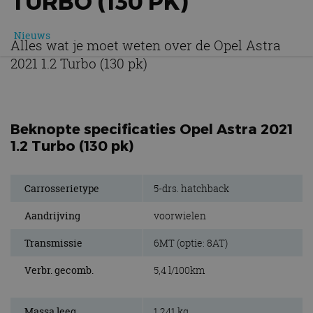
TURBO (130 PK)
Nieuws
Alles wat je moet weten over de Opel Astra
2021 1.2 Turbo (130 pk)
Beknopte specificaties Opel Astra 2021
1.2 Turbo (130 pk)
Carrosserietype
5-drs. hatchback
Aandrijving
voorwielen
Transmissie
6MT (optie: 8AT)
Verbr. gecomb.
5,4 l/100km
Massa leeg
1.241 kg