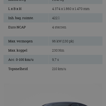
L x B x H
4.374 x 1.860 x 1.470 mm
Inh. bag. ruimte.
422 l
Euro NCAP
4 sterren
Max. vermogen
96 kW (130 pk)
Max. koppel
230 Nm
Acc. 0-100 km/u
9,7 s
Topsnelheid
210 km/u