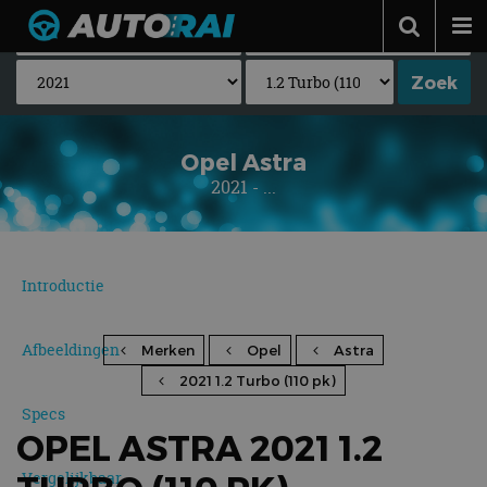
Autonieuws
Podcast
Autotests
Opel Astra
2021 - ...
Automerken
Adverteren
Contact
Introductie
MotorRAI.nl
Afbeeldingen
Merken
Opel
Astra
2021 1.2 Turbo (110 pk)
Specs
OPEL ASTRA 2021 1.2
Vergelijkbaar