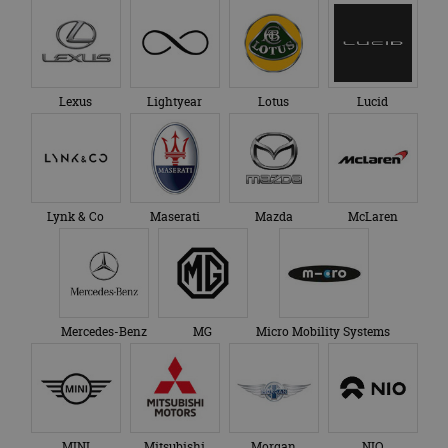
Lexus
Lightyear
Lotus
Lucid
Lynk & Co
Maserati
Mazda
McLaren
Mercedes-Benz
MG
Micro Mobility Systems
MINI
Mitsubishi
Morgan
NIO