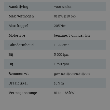
Aandrijving
voorwielen
Max. vermogen
81 kW (110 pk)
Max. koppel
205 Nm
Motortype
benzine, 3-cilinder lijn
Cilinderinhoud
1.199 cm³
Bij
5.500 tpm
Bij
1.750 tpm
Remmen v/a
gev. schijven/schijven
Draaicirkel
10,5 m
Vermogensrange
81 tot 165 kW