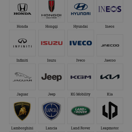
genoemde website
om de sessiestatus
bezocht.
te behouden.
Honda
Hongqi
Hyundai
Ineos
Infiniti
Isuzu
Iveco
Jaecoo
Jaguar
Jeep
KG Mobility
Kia
Lamborghini
Lancia
Land Rover
Leapmotor