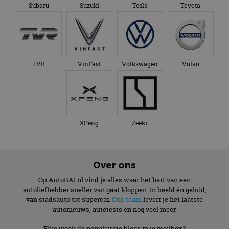
Subaru
Suzuki
Tesla
Toyota
TVR
VinFast
Volkswagen
Volvo
XPeng
Zeekr
Over ons
Op AutoRAI.nl vind je alles waar het hart van een
autoliefhebber sneller van gaat kloppen. In beeld én geluid,
van stadsauto tot supercar.
Ons team
levert je het laatste
autonieuws, autotests en nog veel meer.
Elke week de populairste blogs in je mailbox?