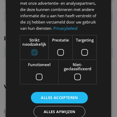
met onze advertentie- en analysepartners,
CO₂-emissie
123 g/km
die deze kunnen combineren met andere
informatie die u aan hen heeft verstrekt of
Energielabel
B
die zij hebben verzameld door uw gebruik
van hun diensten.
Privacybeleid
Prestaties
Strikt
Prestatie
Targeting
noodzakelijk
Acc. 0-100 km/u
10,5 s
Topsnelheid
199 km/u
Functioneel
Niet-
geclassificeerd
Vergelijkbare uitvoeringen
ALLES ACCEPTEREN
Opel Astra1.2 Turbo (130 pk)
ALLES AFWIJZEN