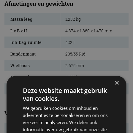
Afmetingen en gewichten
Massa leeg
1.232 kg
L x B x H
4.374 x 1.860 x 1.470 mm
Inh. bag. ruimte.
422 l
Bandenmaat
205/55 R16
Wielbasis
2.675 mm
Max. aanh. gew.
1.250 kg
×
Tankinhoud
52 l
Deze website maakt gebruik
van cookies.
We gebruiken cookies om inhoud en
Verbruik
advertenties te personaliseren en om ons
verkeer te analyseren. We delen ook
Verbr. gecomb.
5,4 l/100km
informatie over uw gebruik van onze site