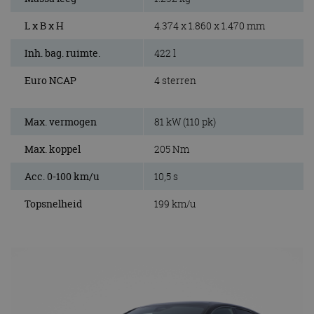
L x B x H
4.374 x 1.860 x 1.470 mm
Inh. bag. ruimte.
422 l
Euro NCAP
4 sterren
Max. vermogen
81 kW (110 pk)
Max. koppel
205 Nm
Acc. 0-100 km/u
10,5 s
Topsnelheid
199 km/u