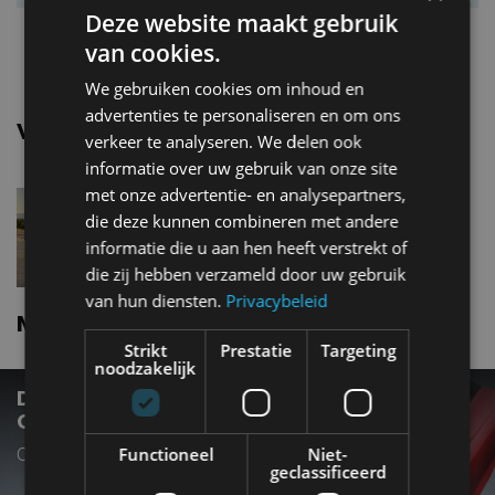
Deze website maakt gebruik
Topsnelheid
200 km/u
van cookies.
We gebruiken cookies om inhoud en
advertenties te personaliseren en om ons
Vergelijkbare uitvoeringen
verkeer te analyseren. We delen ook
informatie over uw gebruik van onze site
met onze advertentie- en analysepartners,
Mg CybersterTrophy
die deze kunnen combineren met andere
informatie die u aan hen heeft verstrekt of
die zij hebben verzameld door uw gebruik
van hun diensten.
Privacybeleid
Mg Cyberster nieuws
Strikt
Prestatie
Targeting
noodzakelijk
DIT MOET JE BETALEN VOOR EEN MG
CYBERSTER
Ook verkrijgbaar met rode softtop
Functioneel
Niet-
geclassificeerd