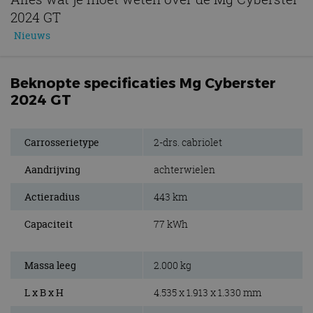
2024 GT
Nieuws
Beknopte specificaties Mg Cyberster
2024 GT
Carrosserietype
2-drs. cabriolet
Aandrijving
achterwielen
Actieradius
443 km
Capaciteit
77 kWh
Massa leeg
2.000 kg
L x B x H
4.535 x 1.913 x 1.330 mm