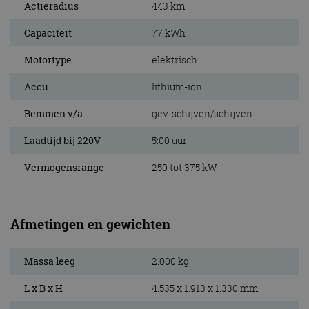
Actieradius
443 km
Capaciteit
77 kWh
Motortype
elektrisch
Accu
lithium-ion
Remmen v/a
gev. schijven/schijven
Laadtijd bij 220V
5:00 uur
Vermogensrange
250 tot 375 kW
Afmetingen en gewichten
Massa leeg
2.000 kg
L x B x H
4.535 x 1.913 x 1.330 mm