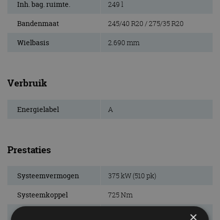
Inh. bag. ruimte.
249 l
Bandenmaat
245/40 R20 / 275/35 R20
Wielbasis
2.690 mm
Verbruik
Energielabel
A
Prestaties
Systeemvermogen
375 kW (510 pk)
Systeemkoppel
725 Nm
×
Acc. 0-100 km/u
3,2 s