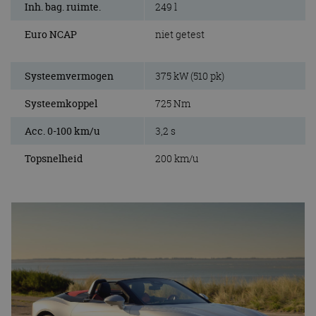
Inh. bag. ruimte.
249 l
Euro NCAP
niet getest
Systeemvermogen
375 kW (510 pk)
Systeemkoppel
725 Nm
Acc. 0-100 km/u
3,2 s
Topsnelheid
200 km/u