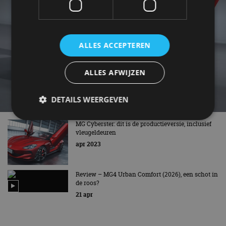
ALLES ACCEPTEREN
ALLES AFWIJZEN
DETAILS WEERGEVEN
MG Cyberster: dit is de productieversie, inclusief
vleugeldeuren
Strikt noodzakelijk
Prestatie
Targeting
apr 2023
Functioneel
Niet-geclassificeerd
Strikt noodzakelijke cookies maken de
Review – MG4 Urban Comfort (2026), een schot in
kernfunctionaliteiten van de website mogelijk, zoals
de roos?
gebruikersaanmelding en accountbeheer. De
21 apr
website kan niet goed worden gebruikt zonder de
strikt noodzakelijke cookies.
Aanbieder
/
Naam
Vervaldatum
Omschrijv