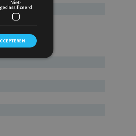
Niet-
geclassificeerd
ACCEPTEREN
rd
elding en
ervice om
es van de bezoeker
unen van de
den van