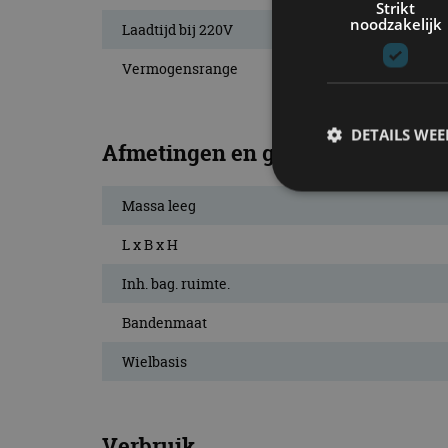
Strikt
noodzakelijk
Laadtijd bij 220V
Vermogensrange
DETAILS WE
Afmetingen en gewichten
Massa leeg
S
L x B x H
Strikt noodzakelijke
Inh. bag. ruimte.
accountbeheer. De we
Bandenmaat
Naam
Wielbasis
cf_clearance
Verbruik