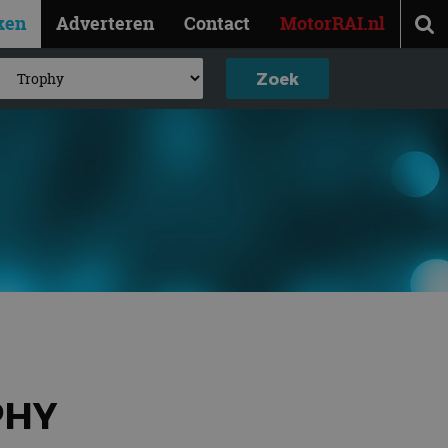
ken
Adverteren
Contact
MotorRAI.nl
PHY