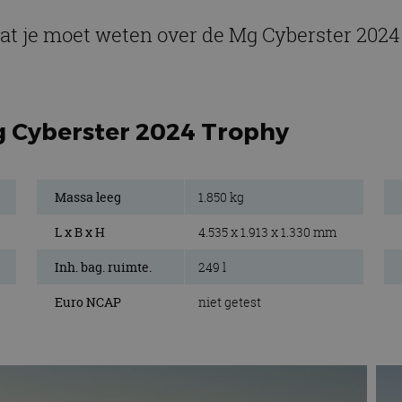
at je moet weten over de Mg Cyberster 202
g Cyberster 2024 Trophy
Massa leeg
1.850 kg
L x B x H
4.535 x 1.913 x 1.330 mm
Inh. bag. ruimte.
249 l
Euro NCAP
niet getest