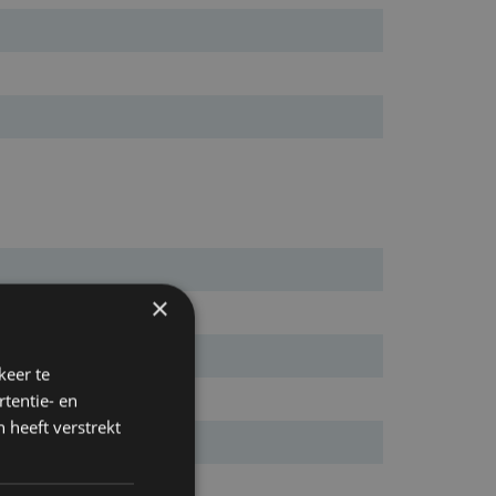
×
keer te
tentie- en
 heeft verstrekt