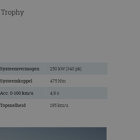
4 Trophy
Systeemvermogen
250 kW (340 pk)
Systeemkoppel
475 Nm
Acc. 0-100 km/u
4,9 s
Topsnelheid
195 km/u