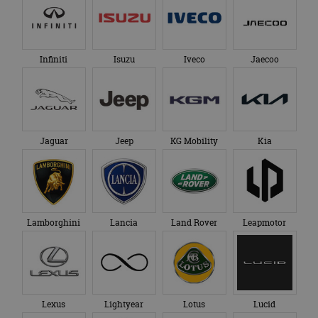
Infiniti
Isuzu
Iveco
Jaecoo
Jaguar
Jeep
KG Mobility
Kia
Lamborghini
Lancia
Land Rover
Leapmotor
Lexus
Lightyear
Lotus
Lucid