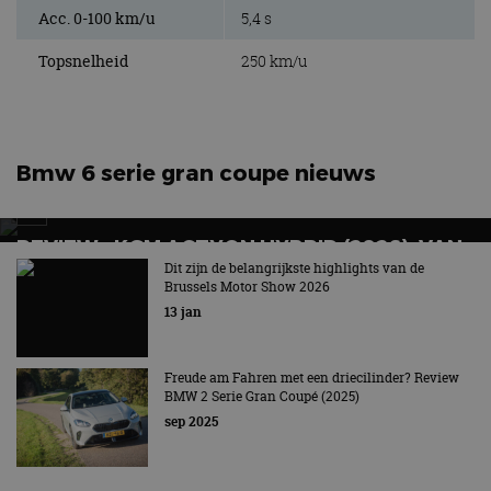
Domein
Acc. 0-100 km/u
5,4 s
cf_clearance
1 jaar
Deze cooki
Cloudflare,
gebruikt d
Inc.
Topsnelheid
250 km/u
CloudFlare
.autorai.nl
vertrouwd
te identific
beveiligin
op basis va
adres van 
te omzeilen
Bmw 6 serie gran coupe nieuws
essentieel 
ondersteu
veiligheid 
website fun
het bieden
REVIEW – KGM ACTYON HYBRID (2026), VAN
beschermi
LELIJK EENDJE NAAR STIJLVOLLE COUPÉ-
Dit zijn de belangrijkste highlights van de
kwaadaard
bezoekers.
Brussels Motor Show 2026
SUV
13 jan
CookieScriptConsent
4 weken 2
Deze cooki
CookieScript
Het topmodel in de line-up van KGM
dagen
gebruikt d
autorai.nl
Google Privacy Policy
Cookie-Scr
service om
cookievoo
Freude am Fahren met een driecilinder? Review
bezoekers 
BMW 2 Serie Gran Coupé (2025)
onthouden.
sep 2025
banner van
Script.com 
noodzakeli
te werken.