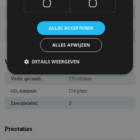
Max. aanh. gew.
n.v.t. kg
Inh. bag. ruimte.
460 l
ALLES ACCEPTEREN
Tankinhoud
70 l
ALLES AFWIJZEN
Verbruik
DETAILS WEERGEVEN
Verbr. gecomb.
7,5 l/100km
Strikt noodzakelijk
Prestatie
Targeting
CO₂-emissie
174 g/km
Functioneel
Niet-geclassificeerd
Energielabel
D
Strikt noodzakelijke cookies maken de
kernfunctionaliteiten van de website mogelijk, zoals
gebruikersaanmelding en accountbeheer. De
website kan niet goed worden gebruikt zonder de
Prestaties
strikt noodzakelijke cookies.
Aanbieder
/
Naam
Vervaldatum
Omschrijv