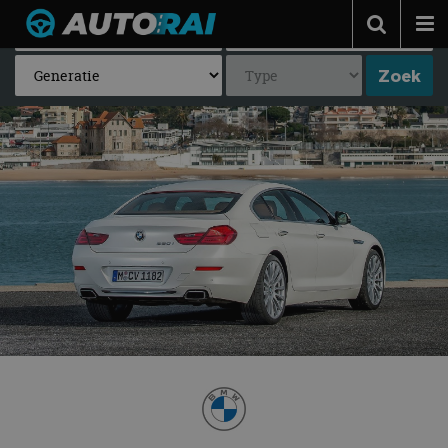
Autonieuws
Podcast
Autotests
Automerken
Adverteren
Contact
MotorRAI.nl