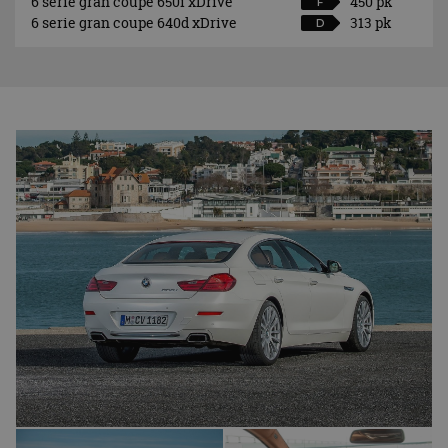
6 serie gran coupe 650i xDrive
450 pk
F
6 serie gran coupe 640d xDrive
313 pk
D