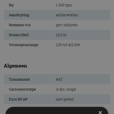
Bij
1.300 tpm
Aandrijving
achterwielen
Remmen v/a
gev. schijven
Draaicirkel
12,0 m
Vermogensrange
230 tot 412 kW
Algemeen
Transmissie
8AT
Carrosserietype
4-drs. coupé
Euro NCAP
niet getest
Marktintroductie
juli 2012
×