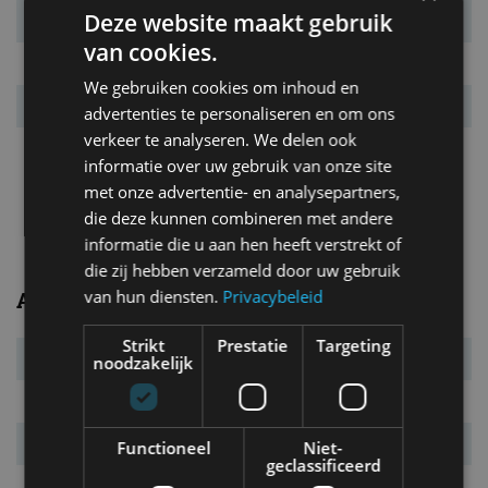
Deze website maakt gebruik
Laatste facelift
maart 2015
van cookies.
Garantie
2 jaar
We gebruiken cookies om inhoud en
Vanafprijs
€ 103.400
advertenties te personaliseren en om ons
verkeer te analyseren. We delen ook
Bijzonderheden
Alle 6 Serie Gran Coupés zijn
informatie over uw gebruik van onze site
voorzien van automatische
transmissie en optioneel met
met onze advertentie- en analysepartners,
xDrive-vierwielaandrijving.
die deze kunnen combineren met andere
informatie die u aan hen heeft verstrekt of
die zij hebben verzameld door uw gebruik
van hun diensten.
Privacybeleid
Afmetingen/gewichten
Strikt
Prestatie
Targeting
Bandenmaat
225/55 R17
noodzakelijk
L x B x H
5.007 x 1.894 x 1.392 mm
Wielbasis
2.968 mm
Functioneel
Niet-
geclassificeerd
Massa leeg
1.825 kg