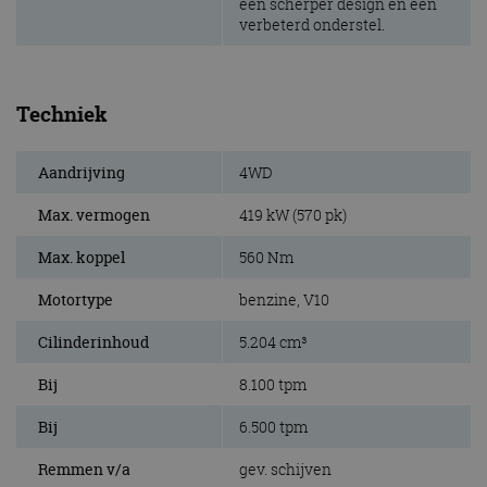
een scherper design en een
verbeterd onderstel.
Techniek
Aandrijving
4WD
Max. vermogen
419 kW (570 pk)
Max. koppel
560 Nm
Motortype
benzine, V10
Cilinderinhoud
5.204 cm³
Bij
8.100 tpm
Bij
6.500 tpm
Remmen v/a
gev. schijven