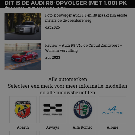
DIT IS DE AUDI R8-OPVOLGER (MET 1.001 PK
beveiligin
op basis va
ÉN V8!): DE NUVOLARI
adres van 
te omzeilen
Foto’s: opvolger Audi TT en R8 maakt zijn eerste
essentieel 
meters op de openbare weg
ondersteu
okt 2025
veiligheid 
website fun
het bieden
beschermi
kwaadaard
Review – Audi R8 V10 op Circuit Zandvoort –
bezoekers.
Wens in vervulling
apr 2023
CookieScriptConsent
4 weken 2
Deze cooki
CookieScript
dagen
gebruikt d
autorai.nl
Google Privacy Policy
Cookie-Scr
service om
cookievoo
Alle automerken
bezoekers 
onthouden.
Selecteer een merk voor meer informatie, modellen
banner van
Script.com 
en alle nieuwsberichten
noodzakeli
te werken.
Abarth
Aiways
Alfa Romeo
Alpine
Aanbieder
Naam
Vervaldatum
Omschrijvi
Aanbieder
/
Domein
Naam
Vervaldatum
Omschrijving