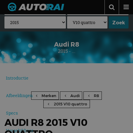
Autonieuws
Podcast
Autotests
Audi R8
2015 - ...
Automerken
Adverteren
Contact
Introductie
MotorRAI.nl
Afbeeldingen
Merken
Audi
R8
2015 V10 quattro
Specs
AUDI R8 2015 V10
Vergelijkbaar