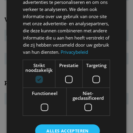
advertenties te personaliseren en om ons
verkeer te analyseren. We delen ook
informatie over uw gebruik van onze site
Verbruik
met onze advertentie- en analysepartners,
die deze kunnen combineren met andere
Verbr. gecomb.
12,9 l/100km
informatie die u aan hen heeft verstrekt of
die zij hebben verzameld door uw gebruik
CO₂-emissie
293 g/km
van hun diensten.
Privacybeleid
Energielabel
G
Strikt
Prestatie
Targeting
noodzakelijk
Prestaties
Functioneel
Niet-
geclassificeerd
Acc. 0-100 km/u
3,4 s
Topsnelheid
324 km/u
ALLES ACCEPTEREN