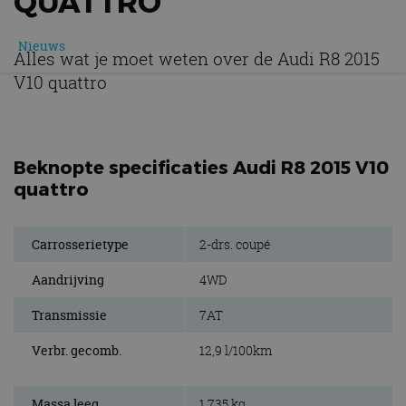
QUATTRO
Nieuws
Alles wat je moet weten over de Audi R8 2015
V10 quattro
Beknopte specificaties Audi R8 2015 V10
quattro
Carrosserietype
2-drs. coupé
Aandrijving
4WD
Transmissie
7AT
Verbr. gecomb.
12,9 l/100km
Massa leeg
1.735 kg