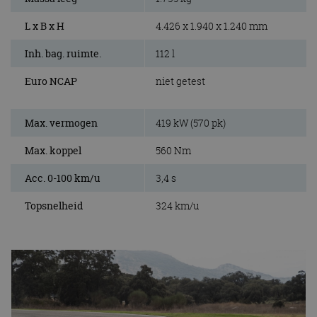
L x B x H
4.426 x 1.940 x 1.240 mm
Inh. bag. ruimte.
112 l
Euro NCAP
niet getest
Max. vermogen
419 kW (570 pk)
Max. koppel
560 Nm
Acc. 0-100 km/u
3,4 s
Topsnelheid
324 km/u