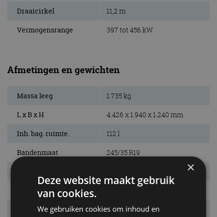
Draaicirkel
11,2 m
Vermogensrange
397 tot 456 kW
Afmetingen en gewichten
Massa leeg
1.735 kg
L x B x H
4.426 x 1.940 x 1.240 mm
Inh. bag. ruimte.
112 l
Bandenmaat
245/35 R19
×
Wielbasis
2.650 mm
Deze website maakt gebruik
Max. aanh. gew.
n.v.t. kg
van cookies.
We gebruiken cookies om inhoud en
Tankinhoud
83 l