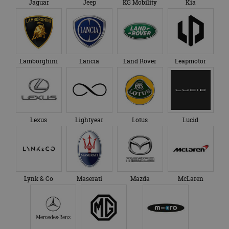
Jaguar
Jeep
KG Mobility
Kia
Lamborghini
Lancia
Land Rover
Leapmotor
Lexus
Lightyear
Lotus
Lucid
Lynk & Co
Maserati
Mazda
McLaren