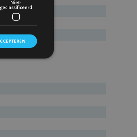
Niet-
geclassificeerd
ACCEPTEREN
rd
elding en
ervice om
es van de bezoeker
unen van de
den van