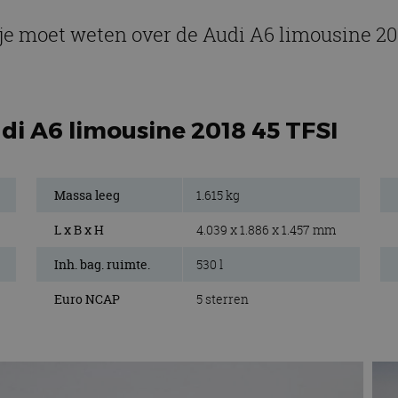
 je moet weten over de Audi A6 limousine 20
di A6 limousine 2018 45 TFSI
Massa leeg
1.615 kg
L x B x H
4.039 x 1.886 x 1.457 mm
Inh. bag. ruimte.
530 l
Euro NCAP
5 sterren