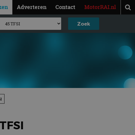
ken
Adverteren
Contact
MotorRAI.nl
I
TFSI