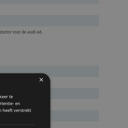
emotor voor de Audi A6,
×
keer te
tentie- en
 heeft verstrekt