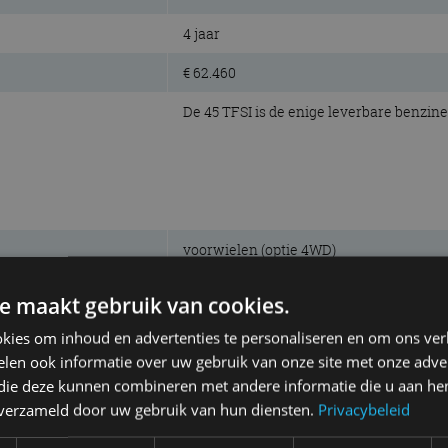
4 jaar
€ 62.460
De 45 TFSI is de enige leverbare benzin
voorwielen (optie 4WD)
180 kW (245 pk)
e maakt gebruik van cookies.
370 Nm
kies om inhoud en advertenties te personaliseren en om ons ver
len ook informatie over uw gebruik van onze site met onze adver
benzine, 4-cilinder lijn
 die deze kunnen combineren met andere informatie die u aan hen
1.984 cm³
n verzameld door uw gebruik van hun diensten.
Privacybeleid
5.000 tpm