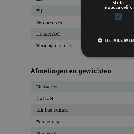
Strikt
noodzakelijk
Bij
Remmen v/a
Draaicirkel
DETAILS WE
Vermogensrange
Afmetingen en gewichten
S
Strikt noodzakelijke
accountbeheer. De we
Massa leeg
Naam
L x B x H
cf_clearance
Inh. bag. ruimte.
Bandenmaat
Wielbasis