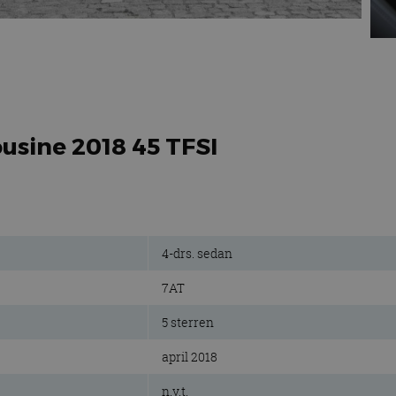
ousine 2018 45 TFSI
4-drs. sedan
7AT
5 sterren
april 2018
n.v.t.