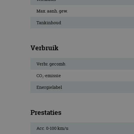
CookieScriptConse
Max. aanh. gew.
Tankinhoud
Naam
Naam
omx_consent
Aanbiede
Naam
Domein
Verbruik
g_id_202604151153
_ga
_fbp
Meta Pla
Inc.
.autorai.n
Verbr. gecomb.
_gcl_au
Google L
.autorai.n
CO₂-emissie
_ga_SC6JKZPPKY
Energielabel
IDE
Google L
.doublecl
Prestaties
Acc. 0-100 km/u