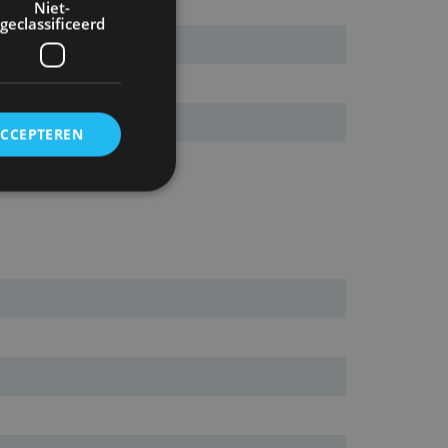
Niet-
geclassificeerd
ACCEPTEREN
rd
elding en
ervice om
es van de bezoeker
unen van de
den van