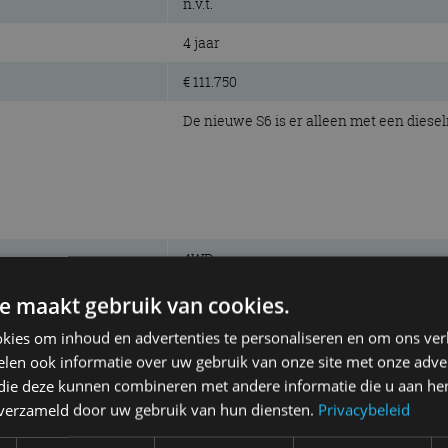
n.v.t.
4 jaar
€ 111.750
De nieuwe S6 is er alleen met een diesel
4WD
257 kW (350 pk)
e maakt gebruik van cookies.
700 Nm
kies om inhoud en advertenties te personaliseren en om ons ver
len ook informatie over uw gebruik van onze site met onze adver
diesel, V6
 die deze kunnen combineren met andere informatie die u aan hen
n verzameld door uw gebruik van hun diensten.
Privacybeleid
2.967 cm³