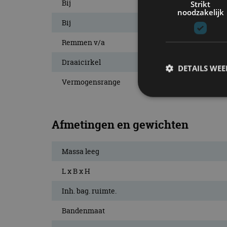
Bij
Strikt
noodzakelijk
Bij
Remmen v/a
Draaicirkel
DETAILS WE
Vermogensrange
S
Afmetingen en gewichten
Strikt noodzakelijke
accountbeheer. De we
Massa leeg
Naam
L x B x H
cf_clearance
Inh. bag. ruimte.
Bandenmaat