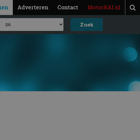
ken
Adverteren
Contact
MotorRAI.nl