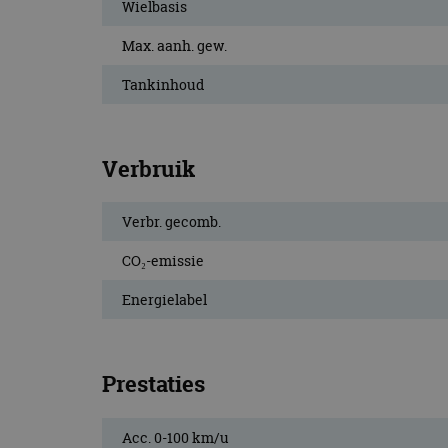
Wielbasis
CookieScriptConse
Max. aanh. gew.
Tankinhoud
Naam
Naam
omx_consent
Aanbiede
Naam
Domein
g_id_202604151153
_ga
Verbruik
_fbp
Meta Pla
Inc.
.autorai.n
Verbr. gecomb.
_gcl_au
Google L
.autorai.n
CO₂-emissie
_ga_SC6JKZPPKY
IDE
Google L
Energielabel
.doublecl
Prestaties
Acc. 0-100 km/u