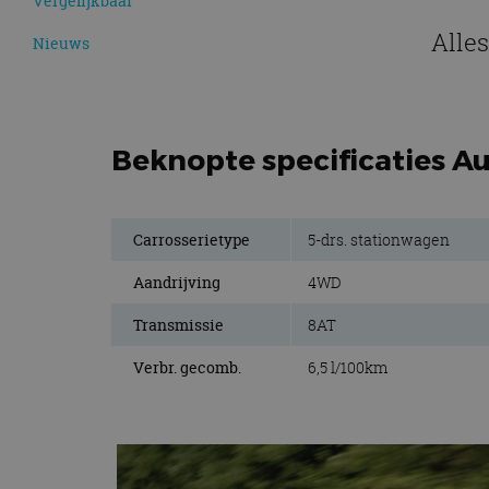
Vergelijkbaar
Alles
Nieuws
Beknopte specificaties Au
Carrosserietype
5-drs. stationwagen
Aandrijving
4WD
Transmissie
8AT
Verbr. gecomb.
6,5 l/100km