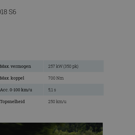
018 S6
Max. vermogen
257 kW (350 pk)
Max. koppel
700 Nm
Acc. 0-100 km/u
5,1 s
Topsnelheid
250 km/u