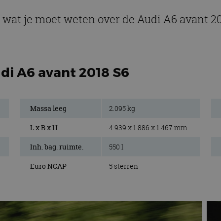
 wat je moet weten over de Audi A6 avant 2
di A6 avant 2018 S6
Massa leeg
2.095 kg
L x B x H
4.939 x 1.886 x 1.467 mm
Inh. bag. ruimte.
550 l
Euro NCAP
5 sterren