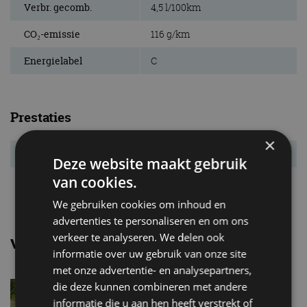
Verbr. gecomb.
4,5 l/100km
CO₂-emissie
116 g/km
Energielabel
C
Prestaties
×
Acc. 0-100 km/u
8,3 s
Deze website maakt gebruik
van cookies.
Topsnelheid
241 km/u
We gebruiken cookies om inhoud en
advertenties te personaliseren en om ons
verkeer te analyseren. We delen ook
Vergelijkbare uitvoeringen
informatie over uw gebruik van onze site
met onze advertentie- en analysepartners,
Audi A6 avant45 TDI
die deze kunnen combineren met andere
informatie die u aan hen heeft verstrekt of