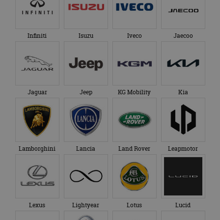
Infiniti
Isuzu
Iveco
Jaecoo
Jaguar
Jeep
KG Mobility
Kia
Lamborghini
Lancia
Land Rover
Leapmotor
Lexus
Lightyear
Lotus
Lucid