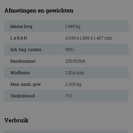
Afmetingen en gewichten
Massa leeg
1.685 kg
L x B x H
4.939 x 1.886 x 1.467 mm
Inh. bag. ruimte.
565 l
Bandenmaat
255/55 R18
Wielbasis
2.924 mm
Max. aanh. gew.
2.000 kg
Tankinhoud
73 l
Verbruik