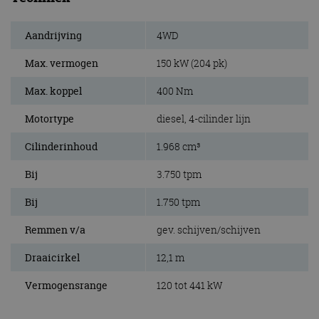
Aandrijving
4WD
Max. vermogen
150 kW (204 pk)
Max. koppel
400 Nm
Motortype
diesel, 4-cilinder lijn
Cilinderinhoud
1.968 cm³
Bij
3.750 tpm
Bij
1.750 tpm
Remmen v/a
gev. schijven/schijven
Draaicirkel
12,1 m
Vermogensrange
120 tot 441 kW