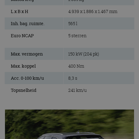
L x B x H
4.939 x 1.886 x 1.467 mm
Inh. bag. ruimte.
565 l
Euro NCAP
5 sterren
Max. vermogen
150 kW (204 pk)
Max. koppel
400 Nm
Acc. 0-100 km/u
8,3 s
Topsnelheid
241 km/u