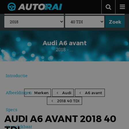
Autonieuws
Podcast
Autotests
Audi A6 avant
2018 - ...
Automerken
Adverteren
Contact
Introductie
MotorRAI.nl
Afbeeldingen
Merken
Audi
A6 avant
2018 40 TDI
Specs
AUDI A6 AVANT 2018 40
Vergelijkbaar