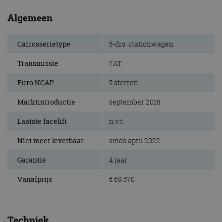
Algemeen
Carrosserietype
5-drs. stationwagen
Transmissie
7AT
Euro NCAP
5 sterren
Marktintroductie
september 2018
Laatste facelift
n.v.t.
Niet meer leverbaar
sinds april 2022
Garantie
4 jaar
Vanafprijs
€ 69.570
Techniek