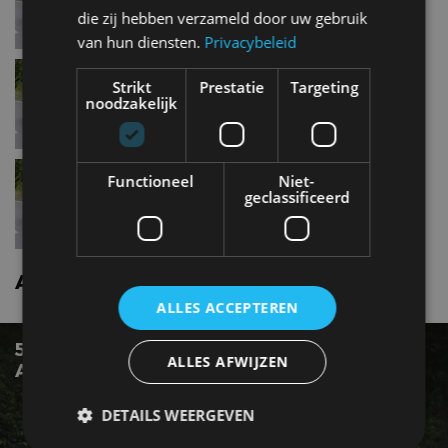
die zij hebben verzameld door uw gebruik
van hun diensten.
Privacybeleid
Audi A6 avantS6
Strikt
Prestatie
Targeting
noodzakelijk
Audi A6 avant45 TFSI
Functioneel
Niet-
geclassificeerd
Audi A6 avant nieuws
ALLES ACCEPTEREN
5 VOORDELEN EN 5 NADELEN VAN DE AUDI
ALLES AFWIJZEN
A6 AVANT E-TRON
DETAILS WEERGEVEN