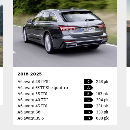
2018-2025
A6 avant 45 TFSI
245 pk
C
A6 avant 55 TFSI e quattro
A
A6 avant 35 TDI
163 pk
B
A6 avant 40 TDI
204 pk
C
A6 avant 45 TDI
231 pk
E
A6 avant S6
350 pk
G
A6 avant RS 6
600 pk
G