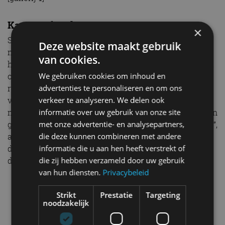
Kansen afwachten
×
SsangYong is bijna volledig eigendom van de Indiase
Deze website maakt gebruik
multinational Mahindra. De import is in handen van
van cookies.
het Belgische Alcopa. Dat bestaat al 75 jaar, importeert
ook Hyundai en Suzuki en telt 2.300 medewerkers in
We gebruiken cookies om inhoud en
ruim 20 landen. Niet zo gek dus dat SsangYong blaakt
advertenties te personaliseren en om ons
van het zelfvertrouwen. “We gooien er geen enorm
verkeer te analyseren. We delen ook
marketingbudget tegenaan, maar introduceren gewoon
informatie over uw gebruik van onze site
goede producten en wachten onze kansen geduldig af”,
met onze advertentie- en analysepartners,
aldus Herman Claes. Wat betreft de Tivoli diesel doen
die deze kunnen combineren met andere
die kansen zich sneller voor dan SsangYong wellicht
informatie die u aan hen heeft verstrekt of
denkt.
die zij hebben verzameld door uw gebruik
van hun diensten.
Privacybeleid
SsangYong
Tivoli
Strikt
Prestatie
Targeting
noodzakelijk
Gerelateerde berichten