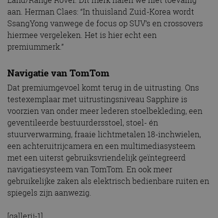
Land/Range Rover. Dit merk halen we niet toevallig
aan. Herman Claes: “In thuisland Zuid-Korea wordt
SsangYong vanwege de focus op SUV’s en crossovers
hiermee vergeleken. Het is hier echt een
premiummerk.”
Navigatie van TomTom
Dat premiumgevoel komt terug in de uitrusting. Ons
testexemplaar met uitrustingsniveau Sapphire is
voorzien van onder meer lederen stoelbekleding, een
geventileerde bestuurdersstoel, stoel- én
stuurverwarming, fraaie lichtmetalen 18-inchwielen,
een achteruitrijcamera en een multimediasysteem
met een uiterst gebruiksvriendelijk geïntegreerd
navigatiesysteem van TomTom. En ook meer
gebruikelijke zaken als elektrisch bedienbare ruiten en
spiegels zijn aanwezig.
[gallerij-1]