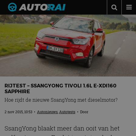
Autonieuws
Podcast
Autotests
Automerken
Adverteren
Contact
RIJTEST – SSANGYONG TIVOLI 1.6L E-XDI160
MotorRAI.nl
SAPPHIRE
Hoe rijdt de nieuwe SsangYong met dieselmotor?
2 nov 2015, 10:53
•
Autonieuws
,
Autotests
• Door
SsangYong blaakt meer dan ooit van het