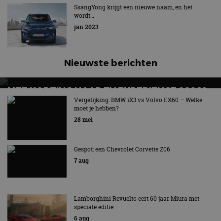
SsangYong krijgt een nieuwe naam, en het
website kan niet goed worden gebruikt zonder de
wordt…
strikt noodzakelijke cookies.
jan 2023
Aanbieder
/
Naam
Vervaldatum
Omschrijv
Domein
cf_clearance
1 jaar
Deze cooki
Cloudflare,
gebruikt d
Inc.
Nieuwste berichten
CloudFlare
.autorai.nl
vertrouwd
te identific
beveiligin
MET KORTING NAAR EV EXPERIENCE 2026?
op basis va
AUTORAI REGELT HET!
Vergelijking: BMW iX3 vs Volvo EX60 – Welke
adres van 
te omzeilen
moet je hebben?
EV Experience 2026 van 24 tot 26 september
essentieel 
28 mei
ondersteu
veiligheid 
website fun
het bieden
Gespot: een Chevrolet Corvette Z06
beschermi
kwaadaard
7 aug
bezoekers.
CookieScriptConsent
4 weken 2
Deze cooki
CookieScript
dagen
gebruikt d
autorai.nl
Google Privacy Policy
Cookie-Scr
service om
Lamborghini Revuelto eert 60 jaar Miura met
cookievoo
speciale editie
bezoekers 
6 aug
onthouden.