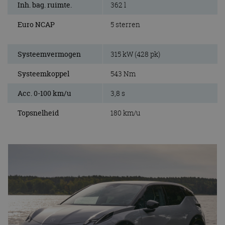
Inh. bag. ruimte.
362 l
Euro NCAP
5 sterren
Systeemvermogen
315 kW (428 pk)
Systeemkoppel
543 Nm
Acc. 0-100 km/u
3,8 s
Topsnelheid
180 km/u