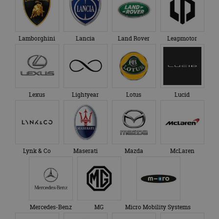
advertenties die de
_ga_SC6JKZPPKY
.autorai.nl
1 jaar 1
Deze cookie wordt
eindgebruiker heeft
maand
gebruikt door
gezien voordat hij de
Google Analytics
genoemde website
om de sessiestatus
bezocht.
te behouden.
Lamborghini
Lancia
Land Rover
Leapmotor
Lexus
Lightyear
Lotus
Lucid
Lynk & Co
Maserati
Mazda
McLaren
Mercedes-Benz
MG
Micro Mobility Systems