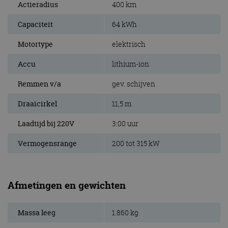
Actieradius
400 km
Capaciteit
64 kWh
Motortype
elektrisch
Accu
lithium-ion
Remmen v/a
gev. schijven
Draaicirkel
11,5 m
Laadtijd bij 220V
3:00 uur
Vermogensrange
200 tot 315 kW
Afmetingen en gewichten
Massa leeg
1.860 kg