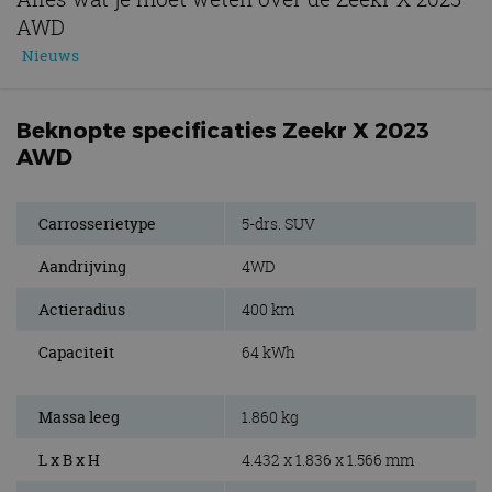
AWD
Nieuws
Beknopte specificaties Zeekr X 2023
AWD
Carrosserietype
5-drs. SUV
Aandrijving
4WD
Actieradius
400 km
Capaciteit
64 kWh
Massa leeg
1.860 kg
L x B x H
4.432 x 1.836 x 1.566 mm