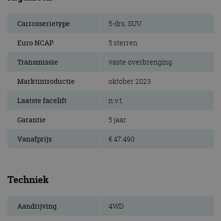
Carrosserietype
5-drs. SUV
Euro NCAP
5 sterren
Transmissie
vaste overbrenging
Marktintroductie
oktober 2023
Laatste facelift
n.v.t.
Garantie
5 jaar
Vanafprijs
€ 47.490
Techniek
Aandrijving
4WD