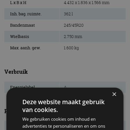
L x B x H
4.432 x 1.836 x 1.566 mm
Inh. bag. ruimte.
362 l
Bandenmaat
245/45R20
Wielbasis
2.750 mm
Max. aanh. gew.
1.600 kg
Verbruik
Energielabel
A
×
Deze website maakt gebruik
van cookies.
Prestaties
We gebruiken cookies om inhoud en
advertenties te personaliseren en om ons
Systeemvermogen
315 kW (428 pk)