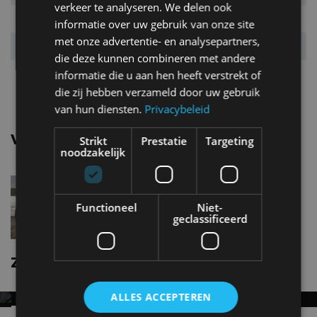
verkeer te analyseren. We delen ook
Systeemkoppel
543 Nm
informatie over uw gebruik van onze site
met onze advertentie- en analysepartners,
Acc. 0-100 km/u
3,8 s
die deze kunnen combineren met andere
Topsnelheid
180 km/u
informatie die u aan hen heeft verstrekt of
die zij hebben verzameld door uw gebruik
van hun diensten.
Privacybeleid
Vergelijkbare uitvoeringen
Strikt
Prestatie
Targeting
noodzakelijk
Zeekr XRWD
Functioneel
Niet-
geclassificeerd
Zeekr X nieuws
ALLES ACCEPTEREN
ZEEKR 9X NAAR EUROPA: 897 PK, ZES