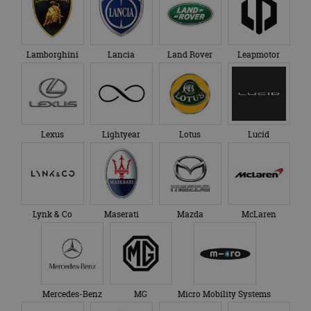
advertenties die de
_ga_SC6JKZPPKY
.autorai.nl
1 jaar 1
Deze cookie wordt
eindgebruiker heeft
maand
gebruikt door
gezien voordat hij de
Google Analytics
genoemde website
om de sessiestatus
bezocht.
te behouden.
Lamborghini
Lancia
Land Rover
Leapmotor
Lexus
Lightyear
Lotus
Lucid
Lynk & Co
Maserati
Mazda
McLaren
Mercedes-Benz
MG
Micro Mobility Systems