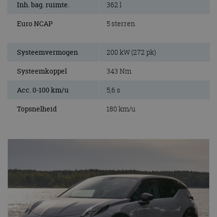
Inh. bag. ruimte.
362 l
Euro NCAP
5 sterren
Systeemvermogen
200 kW (272 pk)
Systeemkoppel
343 Nm
Acc. 0-100 km/u
5,6 s
Topsnelheid
180 km/u