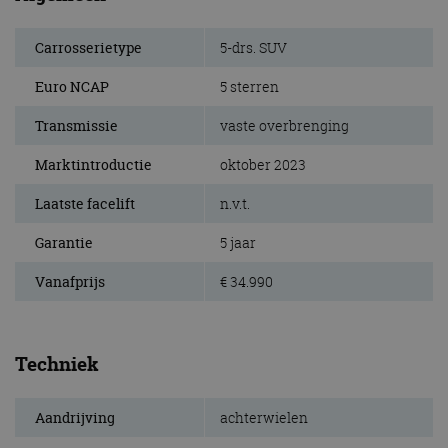
Carrosserietype
5-drs. SUV
Euro NCAP
5 sterren
Transmissie
vaste overbrenging
Marktintroductie
oktober 2023
Laatste facelift
n.v.t.
Garantie
5 jaar
Vanafprijs
€ 34.990
Techniek
Aandrijving
achterwielen