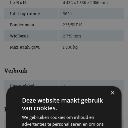
L x B x H
4.432 x 1.836 x 1.566 mm
Inh. bag. ruimte.
362 l
Bandenmaat
235/50 R19
Wielbasis
2.750 mm
Max. aanh. gew.
1.600 kg
Verbruik
Energielabel
A
×
Deze website maakt gebruik
van cookies.
Prestaties
We gebruiken cookies om inhoud en
advertenties te personaliseren en om ons
Systeemvermogen
200 kW (272 pk)