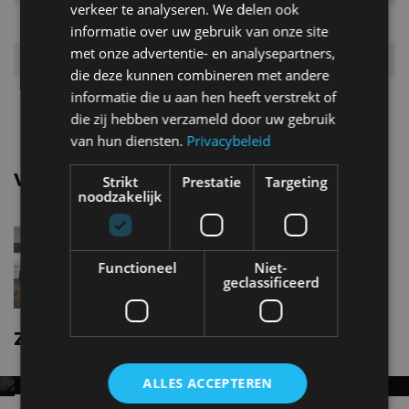
verkeer te analyseren. We delen ook
Systeemkoppel
343 Nm
informatie over uw gebruik van onze site
met onze advertentie- en analysepartners,
Acc. 0-100 km/u
5,6 s
die deze kunnen combineren met andere
Topsnelheid
180 km/u
informatie die u aan hen heeft verstrekt of
die zij hebben verzameld door uw gebruik
van hun diensten.
Privacybeleid
Vergelijkbare uitvoeringen
Strikt
Prestatie
Targeting
noodzakelijk
Zeekr XAWD
Functioneel
Niet-
geclassificeerd
Zeekr X nieuws
ALLES ACCEPTEREN
ZEEKR 9X NAAR EUROPA: 897 PK, ZES