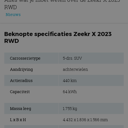
RWD
Nieuws
Beknopte specificaties Zeekr X 2023
RWD
Carrosserietype
5-drs. SUV
Aandrijving
achterwielen
Actieradius
440 km
Capaciteit
64 kWh
Massa leeg
1.755 kg
L x B x H
4.432 x 1.836 x 1.566 mm