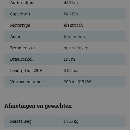
Actieradius
440 km
Capaciteit
64 kWh
Motortype
elektrisch
Accu
lithium-ion
Remmen v/a
gev. schijven
Draaicirkel
11,5 m
Laadtijd bij 220V
3:00 uur
Vermogensrange
200 tot 315 kW
Afmetingen en gewichten
Massa leeg
1.755 kg