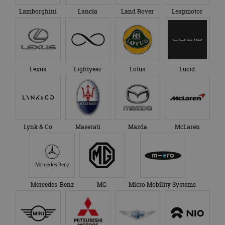
Lamborghini
Lancia
Land Rover
Leapmotor
Lexus
Lightyear
Lotus
Lucid
Lynk & Co
Maserati
Mazda
McLaren
Mercedes-Benz
MG
Micro Mobility Systems