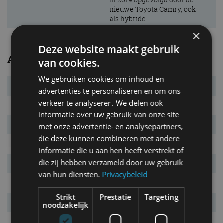
nieuwe Toyota Camry, ook
als hybride.
×
Deze website maakt gebruik
Afmetingen/gewichten
van cookies.
We gebruiken cookies om inhoud en
Bandenmaat
205/60 R16
advertenties te personaliseren en om ons
verkeer te analyseren. We delen ook
L x B x H
4.695 x 1.810 x 1.480 mm
informatie over uw gebruik van onze site
Wielbasis
2.700 mm
met onze advertentie- en analysepartners,
die deze kunnen combineren met andere
Massa leeg
1.340 kg
informatie die u aan hen heeft verstrekt of
die zij hebben verzameld door uw gebruik
Max. aanh. gew.
1.400 kg
van hun diensten.
Privacybeleid
Inh. bag. ruimte.
509 l
Strikt
Prestatie
Targeting
Tankinhoud
60 l
noodzakelijk