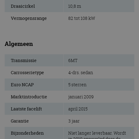
Draaicirkel
10,8 m
Vermogensrange
82 tot 108 kW
Algemeen
Transmissie
6MT
Carrosserietype
4-drs. sedan
Euro NCAP
5 sterren
Marktintroductie
januari 2009
Laatste facelift
april 2015
Garantie
3 jaar
Bijzonderheden
Niet langer leverbaar. Wordt
in 2019 opgevolgd door de