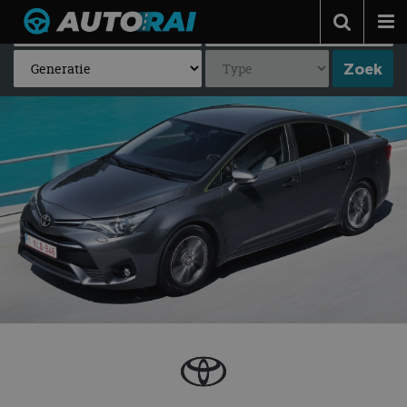
Autonieuws
Podcast
Autotests
Automerken
Adverteren
Contact
MotorRAI.nl