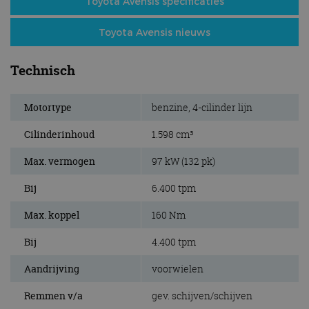
Toyota Avensis specificaties
Toyota Avensis nieuws
Technisch
Motortype
benzine, 4-cilinder lijn
Cilinderinhoud
1.598 cm³
Max. vermogen
97 kW (132 pk)
Bij
6.400 tpm
Max. koppel
160 Nm
Bij
4.400 tpm
Aandrijving
voorwielen
Remmen v/a
gev. schijven/schijven