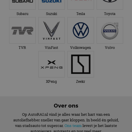
Subaru
Suzuki
Tesla
Toyota
TVR
VinFast
Volkswagen
Volvo
XPeng
Zeekr
Over ons
Op AutoRAI.nl vind je alles waar het hart van een
autoliefhebber sneller van gaat kloppen. In beeld én geluid,
van stadsauto tot supercar.
Ons team
levert je het laatste
autonieuws, autotests en nog veel meer.