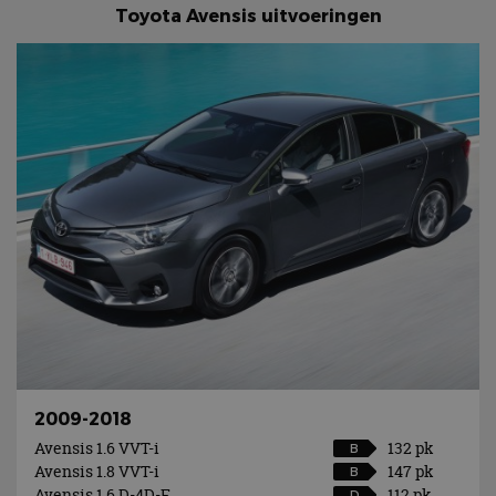
Toyota Avensis uitvoeringen
2009-2018
Avensis 1.6 VVT-i
132 pk
B
Avensis 1.8 VVT-i
147 pk
B
Avensis 1.6 D-4D-F
112 pk
D