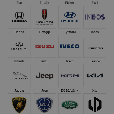
Fiat
Firefly
Fisker
Ford
Honda
Hongqi
Hyundai
Ineos
Infiniti
Isuzu
Iveco
Jaecoo
Jaguar
Jeep
KG Mobility
Kia