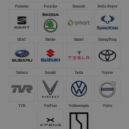
Polestar
Porsche
Renault
Rolls-Royce
SEAT
Skoda
Smart
SsangYong
Subaru
Suzuki
Tesla
Toyota
TVR
VinFast
Volkswagen
Volvo