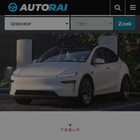
Autonieuws
Podcast
Autotests
Automerken
Adverteren
Contact
MotorRAI.nl