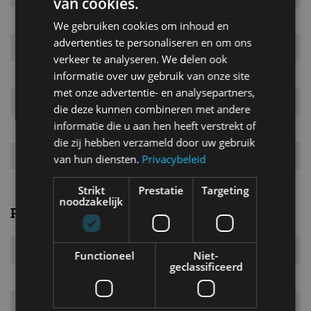
van cookies.
Aandrijving
achterwielen
We gebruiken cookies om inhoud en
advertenties te personaliseren en om ons
Remmen v/a
gev. schijven
verkeer te analyseren. We delen ook
Draaicirkel
12,1 m
informatie over uw gebruik van onze site
met onze advertentie- en analysepartners,
Actieradius
534 km
die deze kunnen combineren met andere
informatie die u aan hen heeft verstrekt of
Laadtijd bij 220V
4:30 uur
die zij hebben verzameld door uw gebruik
Vermogensrange
200 tot 461 kW
van hun diensten.
Privacybeleid
Strikt
Prestatie
Targeting
noodzakelijk
Prestaties
Systeemvermogen
200 kW (272 pk)
Functioneel
Niet-
geclassificeerd
Systeemkoppel
420 Nm
Acc. 0-100 km/u
7,2 s