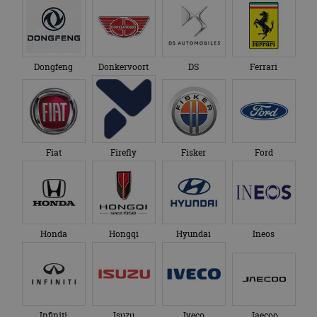
Dongfeng
Donkervoort
DS
Ferrari
Fiat
Firefly
Fisker
Ford
Honda
Hongqi
Hyundai
Ineos
Infiniti
Isuzu
Iveco
Jaecoo