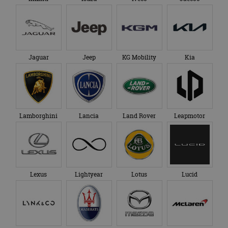
Jaguar
Jeep
KG Mobility
Kia
Lamborghini
Lancia
Land Rover
Leapmotor
Lexus
Lightyear
Lotus
Lucid