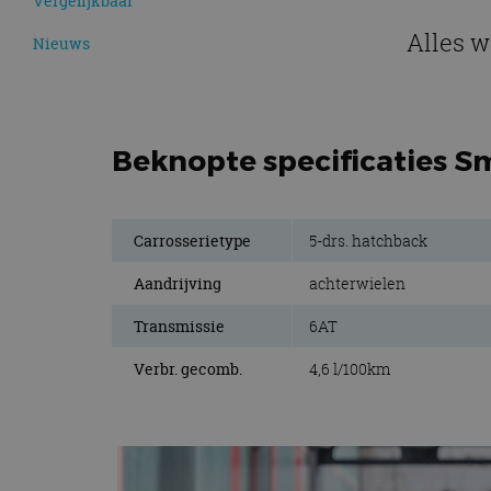
Vergelijkbaar
Alles w
Nieuws
Beknopte specificaties S
Carrosserietype
5-drs. hatchback
Aandrijving
achterwielen
Transmissie
6AT
Verbr. gecomb.
4,6 l/100km