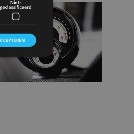
Niet-
geclassificeerd
ACCEPTEREN
rd
elding en
ervice om
es van de bezoeker
unen van de
den van