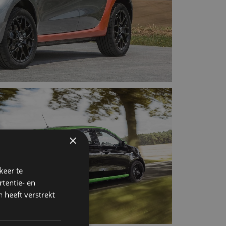
×
keer te
tentie- en
 heeft verstrekt