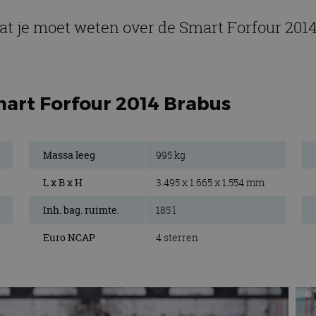
at je moet weten over de Smart Forfour 201
mart Forfour 2014 Brabus
Massa leeg
995 kg
L x B x H
3.495 x 1.665 x 1.554 mm
Inh. bag. ruimte.
185 l
Euro NCAP
4 sterren