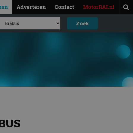
ken
Adverteren
Contact
MotorRAI.nl
BUS