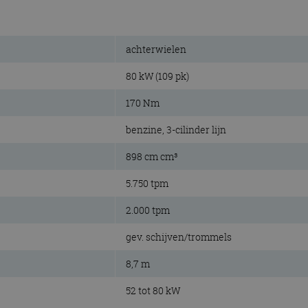
achterwielen
80 kW (109 pk)
170 Nm
benzine, 3-cilinder lijn
898 cm cm³
5.750 tpm
2.000 tpm
gev. schijven/trommels
8,7 m
52 tot 80 kW