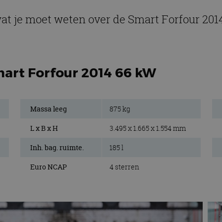
wat je moet weten over de Smart Forfour 201
mart Forfour 2014 66 kW
Massa leeg
875 kg
L x B x H
3.495 x 1.665 x 1.554 mm
Inh. bag. ruimte.
185 l
Euro NCAP
4 sterren