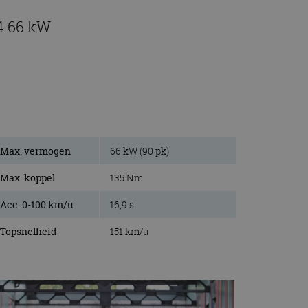
4 66 kW
Max. vermogen
66 kW (90 pk)
Max. koppel
135 Nm
Acc. 0-100 km/u
16,9 s
Topsnelheid
151 km/u