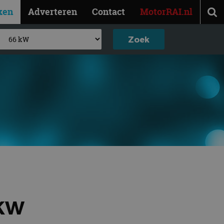
ken
Adverteren
Contact
MotorRAI.nl
 KW