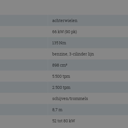
achterwielen
66 kW (90 pk)
135 Nm
benzine, 3-cilinder lijn
898 cm³
5.500 tpm
2.500 tpm
schijven/trommels
8,7 m
52 tot 80 kW