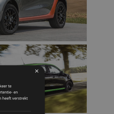
×
keer te
tentie- en
 heeft verstrekt