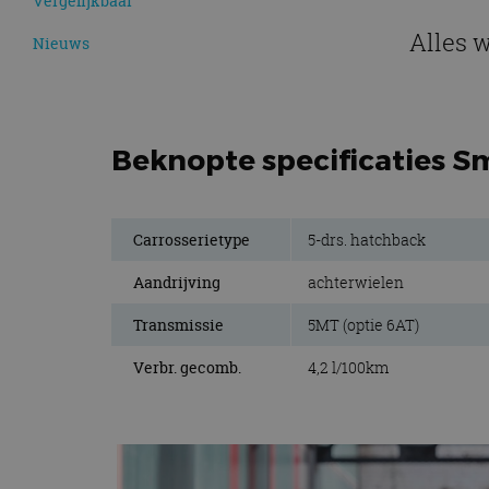
Vergelijkbaar
Alles 
Nieuws
Beknopte specificaties S
Carrosserietype
5-drs. hatchback
Aandrijving
achterwielen
Transmissie
5MT (optie 6AT)
Verbr. gecomb.
4,2 l/100km