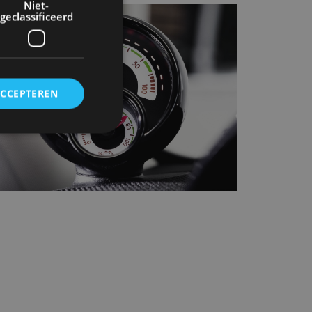
Niet-
geclassificeerd
ACCEPTEREN
rd
elding en
ervice om
es van de bezoeker
unen van de
den van