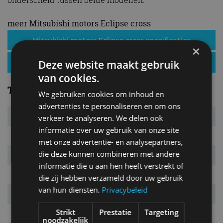
meer Mitsubishi motors Eclipse cross
Mitsubishi motors Eclipse cross specificaties
×
Deze website maakt gebruik
Mitsubishi motors Eclipse cross nieuws
van cookies.
Technisch
We gebruiken cookies om inhoud en
advertenties te personaliseren en om ons
Motortype
elektrisch
verkeer te analyseren. We delen ook
informatie over uw gebruik van onze site
Accu
lithium-ion
met onze advertentie- en analysepartners,
die deze kunnen combineren met andere
Capaciteit
87,0 kWh
informatie die u aan hen heeft verstrekt of
Aandrijving
voorwielen
die zij hebben verzameld door uw gebruik
van hun diensten.
Privacybeleid
Remmen v/a
gev. schijven/schijven
Strikt
Prestatie
Targeting
Draaicirkel
10,9 m
noodzakelijk