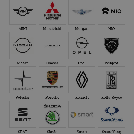
MINI
Mitsubishi
Morgan
NIO
Nissan
Omoda
Opel
Peugeot
Polestar
Porsche
Renault
Rolls-Royce
SEAT
Skoda
Smart
SsangYong