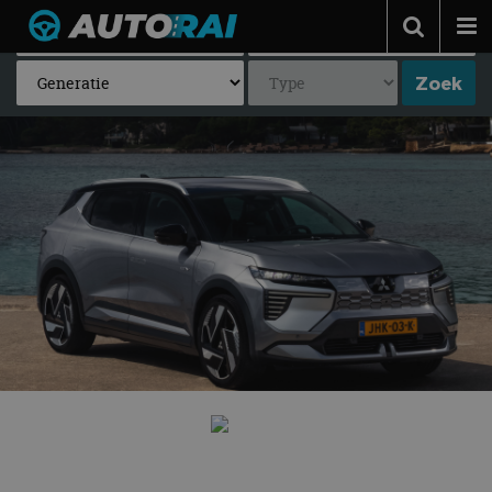
Autonieuws
Podcast
Autotests
Automerken
Adverteren
Contact
MotorRAI.nl