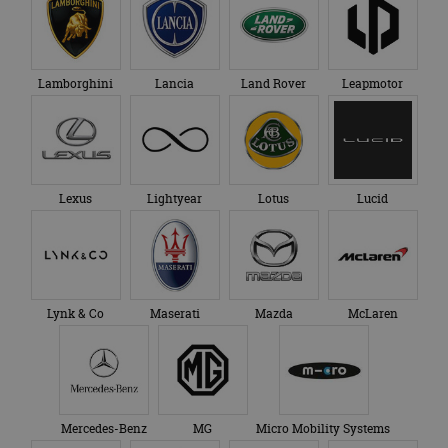
Lamborghini
Lancia
Land Rover
Leapmotor
Lexus
Lightyear
Lotus
Lucid
Lynk & Co
Maserati
Mazda
McLaren
Mercedes-Benz
MG
Micro Mobility Systems