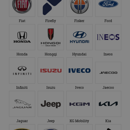
Fiat
Firefly
Fisker
Ford
Honda
Hongqi
Hyundai
Ineos
Infiniti
Isuzu
Iveco
Jaecoo
Jaguar
Jeep
KG Mobility
Kia