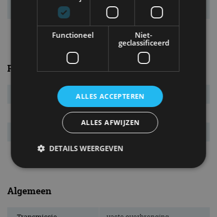
Actieradius
621 km
Vermogensrange
alleen 160 kW
Functioneel
Niet-
geclassificeerd
Prestaties
Systeemvermogen
160 kW (220 pk)
ALLES ACCEPTEREN
Systeemkoppel
300 Nm
ALLES AFWIJZEN
Acc. 0-100 km/u
7,9 s
DETAILS WEERGEVEN
Topsnelheid
170 km/u
Strikt noodzakelijk
Prestatie
Targeting
Algemeen
Functioneel
Niet-geclassificeerd
Transmissie
vaste overbrenging