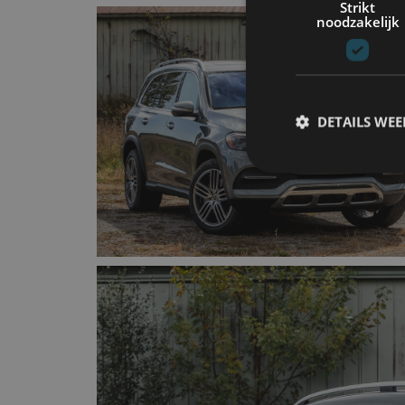
Strikt
noodzakelijk
DETAILS WE
S
Strikt noodzakelijke
accountbeheer. De we
Naam
cf_clearance