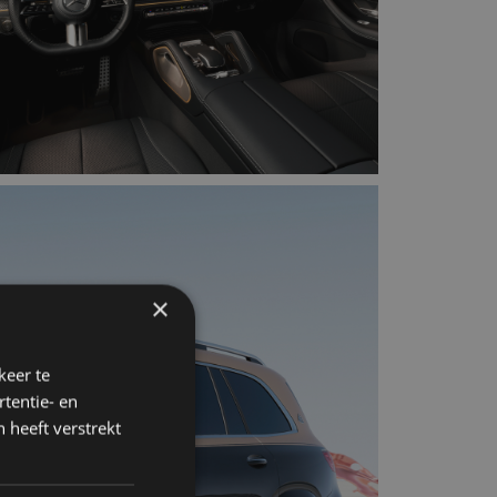
×
keer te
tentie- en
 heeft verstrekt