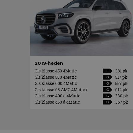
2019-heden
Gls klasse 450 4Matic
381 pk
F
Gls klasse 580 4Matic
517 pk
G
Gls klasse 600 4Matic
557 pk
G
Gls klasse 63 AMG 4Matic+
612 pk
G
Gls klasse 400 d 4Matic
330 pk
G
Gls klasse 450 d 4Matic
367 pk
D