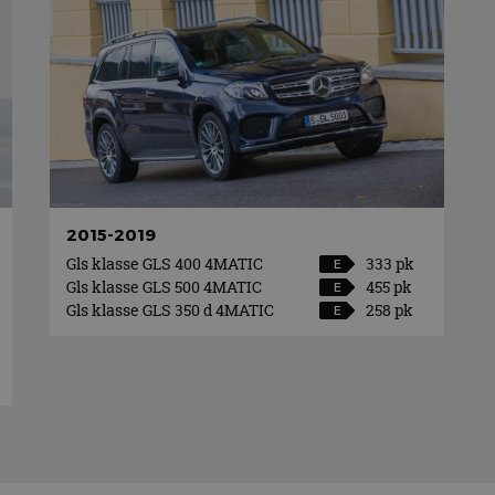
2015-2019
Gls klasse GLS 400 4MATIC
333 pk
E
Gls klasse GLS 500 4MATIC
455 pk
E
Gls klasse GLS 350 d 4MATIC
258 pk
E