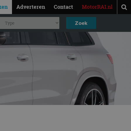
ken
Adverteren
Contact
MotorRAI.nl