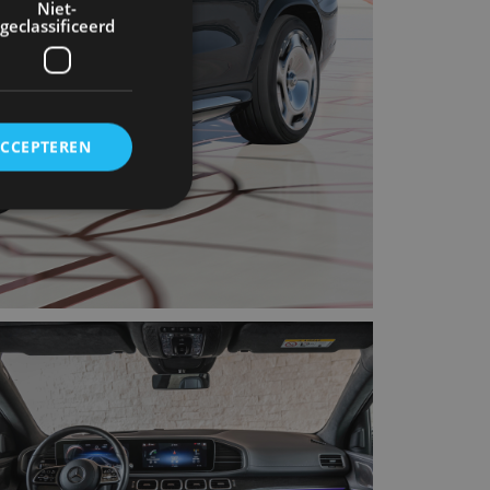
Niet-
geclassificeerd
ACCEPTEREN
rd
elding en
ervice om
es van de bezoeker
unen van de
den van