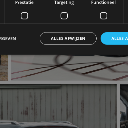
Prestatie
Targeting
Functioneel
ERGEVEN
ALLES AFWIJZEN
ALLES 
trikt noodzakelijk
Prestatie
Targeting
Functioneel
Niet-geclassificee
 cookies maken de kernfunctionaliteiten van de website mogelijk, zoals gebruikersaanm
bsite kan niet goed worden gebruikt zonder de strikt noodzakelijke cookies.
Aanbieder
/
Vervaldatum
Omschrijving
Domein
1 jaar
Deze cookie wordt gebruikt door de CloudFlare-s
Cloudflare,
vertrouwd webverkeer te identificeren en alle
Inc.
beveiligingsbeperkingen op basis van het IP-adr
.autorai.nl
te omzeilen. Het is essentieel voor het onderste
veiligheid van een website functies en in het bie
bescherming tegen kwaadaardige bezoekers.