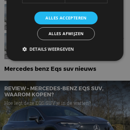
Mercedes benz Eqs suv580
4Matic
ALLES ACCEPTEREN
ALLES AFWIJZEN
Mercedes benz Eqs suvMaybach
680
DETAILS WEERGEVEN
Mercedes benz Eqs suv nieuws
Strikt noodzakelijk
Prestatie
Targeting
Functioneel
Niet-geclassificeerd
REVIEW – MERCEDES-BENZ EQS SUV,
Strikt noodzakelijke cookies maken de
WAAROM KOPEN?
kernfunctionaliteiten van de website mogelijk, zoals
gebruikersaanmelding en accountbeheer. De
Hoe legt deze EQS SUV je in de watten?
website kan niet goed worden gebruikt zonder de
strikt noodzakelijke cookies.
Aanbieder
/
Naam
Vervaldatum
Omschrijv
Domein