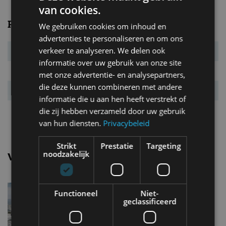
van cookies.
Prestaties
We gebruiken cookies om inhoud en
advertenties te personaliseren en om ons
verkeer te analyseren. We delen ook
Systeemvermogen
330 kW (449 pk)
informatie over uw gebruik van onze site
Systeemkoppel
828 Nm
met onze advertentie- en analysepartners,
die deze kunnen combineren met andere
Acc. 0-100 km/u
5,3 s
informatie die u aan hen heeft verstrekt of
Topsnelheid
210 km/u
die zij hebben verzameld door uw gebruik
van hun diensten.
Privacybeleid
Strikt
Prestatie
Targeting
noodzakelijk
Vergelijkbare uitvoeringen
Mercedes benz Eqs suv450+
Functioneel
Niet-
geclassificeerd