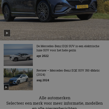
cf_clearance
1 jaar
Deze cooki
Cloudflare,
gebruikt d
Inc.
CloudFlare
.autorai.nl
vertrouwd
te identific
beveiligin
op basis va
adres van 
te omzeilen
essentieel 
ondersteu
veiligheid 
website fun
het bieden
De Mercedes-Benz EQS SUV is een elektrische
beschermi
luxe SUV voor het hele gezin
kwaadaard
apr 2022
bezoekers.
CookieScriptConsent
4 weken 2
Deze cooki
CookieScript
dagen
gebruikt d
autorai.nl
Google Privacy Policy
Cookie-Scr
Review – Mercedes-Benz EQE SUV 350 4Matic
service om
(2024)
cookievoo
aug 2024
bezoekers 
onthouden.
banner van
Script.com 
noodzakeli
Alle automerken
te werken.
Selecteer een merk voor meer informatie, modellen
en alle nieuwsberichten