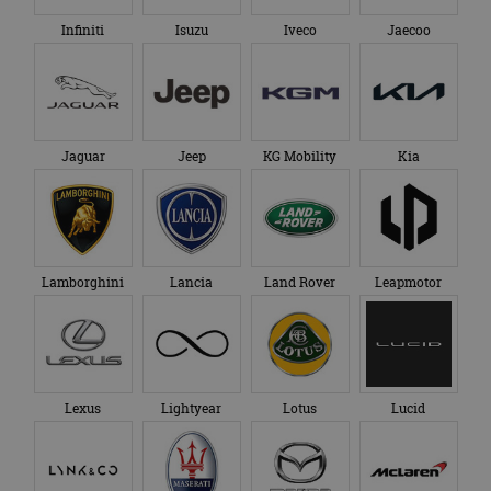
Infiniti
Isuzu
Iveco
Jaecoo
Jaguar
Jeep
KG Mobility
Kia
Lamborghini
Lancia
Land Rover
Leapmotor
Lexus
Lightyear
Lotus
Lucid