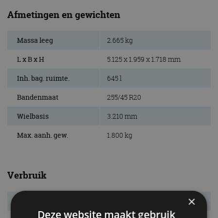
Afmetingen en gewichten
Massa leeg
2.665 kg
L x B x H
5.125 x 1.959 x 1.718 mm
Inh. bag. ruimte.
645 l
Bandenmaat
255/45 R20
Wielbasis
3.210 mm
Max. aanh. gew.
1.800 kg
Verbruik
×
Energielabel
A
Deze website maakt gebruik