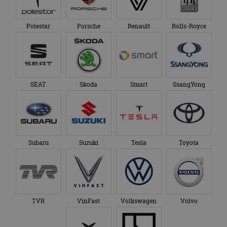
Polestar
Porsche
Renault
Rolls-Royce
SEAT
Skoda
Smart
SsangYong
Subaru
Suzuki
Tesla
Toyota
TVR
VinFast
Volkswagen
Volvo