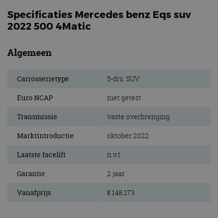
Specificaties Mercedes benz Eqs suv
2022 500 4Matic
Algemeen
Carrosserietype
5-drs. SUV
Euro NCAP
niet getest
Transmissie
vaste overbrenging
Marktintroductie
oktober 2022
Laatste facelift
n.v.t.
Garantie
2 jaar
Vanafprijs
€ 148.173