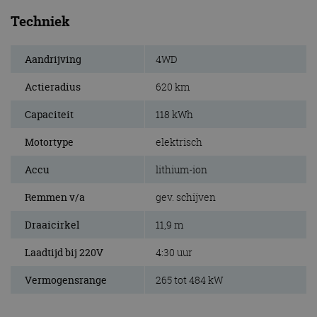
Techniek
Aandrijving
4WD
Actieradius
620 km
Capaciteit
118 kWh
Motortype
elektrisch
Accu
lithium-ion
Remmen v/a
gev. schijven
Draaicirkel
11,9 m
Laadtijd bij 220V
4:30 uur
Vermogensrange
265 tot 484 kW