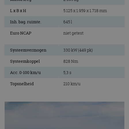
L x B x H
5.125 x 1.959 x 1.718 mm
Inh. bag. ruimte.
645 l
Euro NCAP
niet getest
Systeemvermogen
330 kW (449 pk)
Systeemkoppel
828 Nm
Acc. 0-100 km/u
5,3 s
Topsnelheid
210 km/u