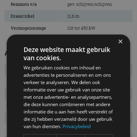
Remmen v/a
gev. schijven/schijven
Draaicirkel
11,6 m
Vermogensrange
118 tot 450 kW
×
Deze website maakt gebruik
Afmetingen en gewichten
van cookies.
We gebruiken cookies om inhoud en
Massa leeg
1.735 kg
advertenties te personaliseren en om ons
L x B x H
4.933 x 1.852 x 1.475 mm
verkeer te analyseren. We delen ook
informatie over uw gebruik van onze site
Inh. bag. ruimte.
640 l
met onze advertentie- en analysepartners,
die deze kunnen combineren met andere
Bandenmaat
225/55 R17
informatie die u aan hen heeft verstrekt of
Wielbasis
2.939 mm
die zij hebben verzameld door uw gebruik
van hun diensten.
Privacybeleid
Max. aanh. gew.
2.100 kg