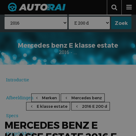
Autonieuws
Podcast
Autotests
Mercedes benz E klasse estate
2016 - ...
Automerken
Adverteren
Contact
Introductie
MotorRAI.nl
Afbeeldingen
Merken
Mercedes benz
E klasse estate
2016 E 200 d
Specs
MERCEDES BENZ E
Vergelijkbaar