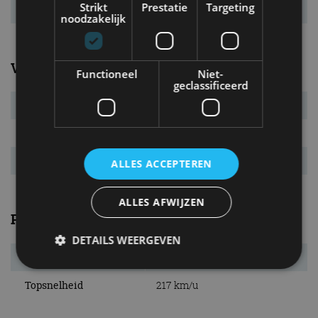
Strikt
Prestatie
Targeting
Tankinhoud
66 l
noodzakelijk
Verbruik
Functioneel
Niet-
geclassificeerd
Verbr. gecomb.
5,3 l/100km
CO₂-emissie
138 g/km
Energielabel
B
ALLES ACCEPTEREN
ALLES AFWIJZEN
Prestaties
DETAILS WEERGEVEN
Acc. 0-100 km/u
8,7 s
Topsnelheid
217 km/u
Strikt noodzakelijk
Prestatie
Targeting
Functioneel
Niet-geclassificeerd