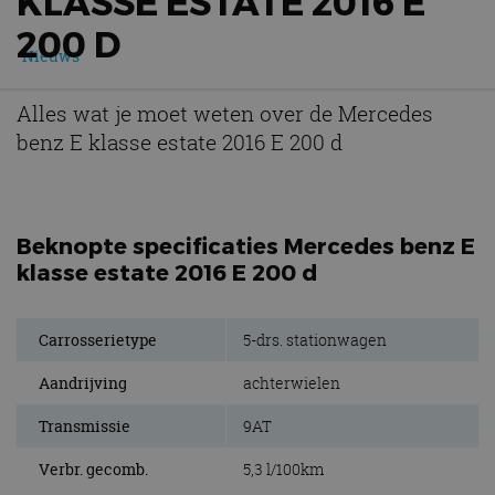
KLASSE ESTATE 2016 E
200 D
Nieuws
Alles wat je moet weten over de Mercedes
benz E klasse estate 2016 E 200 d
Beknopte specificaties Mercedes benz E
klasse estate 2016 E 200 d
Carrosserietype
5-drs. stationwagen
Aandrijving
achterwielen
Transmissie
9AT
Verbr. gecomb.
5,3 l/100km