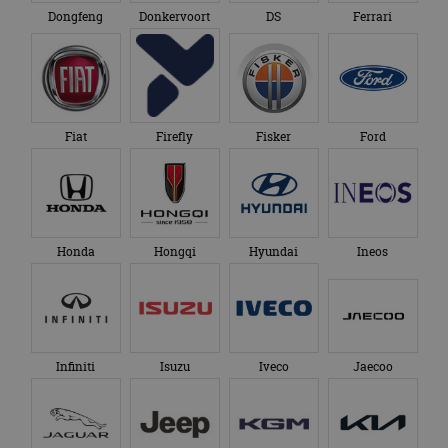
Dongfeng
Donkervoort
DS
Ferrari
Fiat
Firefly
Fisker
Ford
Honda
Hongqi
Hyundai
Ineos
Infiniti
Isuzu
Iveco
Jaecoo