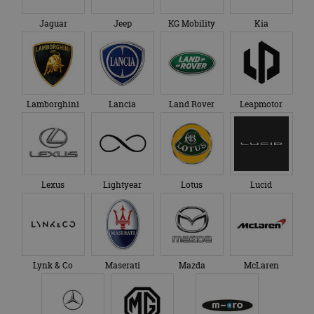
Jaguar
Jeep
KG Mobility
Kia
Lamborghini
Lancia
Land Rover
Leapmotor
Lexus
Lightyear
Lotus
Lucid
Lynk & Co
Maserati
Mazda
McLaren