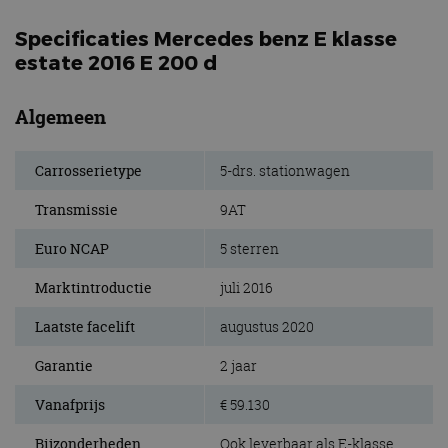
Specificaties Mercedes benz E klasse
estate 2016 E 200 d
Algemeen
Carrosserietype
5-drs. stationwagen
Transmissie
9AT
Euro NCAP
5 sterren
Marktintroductie
juli 2016
Laatste facelift
augustus 2020
Garantie
2 jaar
Vanafprijs
€ 59.130
Bijzonderheden
Ook leverbaar als E-klasse