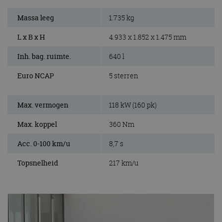
Massa leeg
1.735 kg
L x B x H
4.933 x 1.852 x 1.475 mm
Inh. bag. ruimte.
640 l
Euro NCAP
5 sterren
Max. vermogen
118 kW (160 pk)
Max. koppel
360 Nm
Acc. 0-100 km/u
8,7 s
Topsnelheid
217 km/u