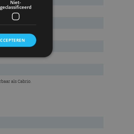
Niet-
geclassificeerd
ACCEPTEREN
rd
elding en
baar als Cabrio.
ervice om
es van de bezoeker
unen van de
den van