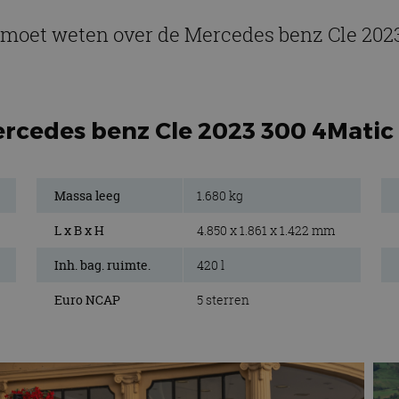
e moet weten over de Mercedes benz Cle 202
ercedes benz Cle 2023 300 4Matic
Massa leeg
1.680 kg
L x B x H
4.850 x 1.861 x 1.422 mm
Inh. bag. ruimte.
420 l
Euro NCAP
5 sterren