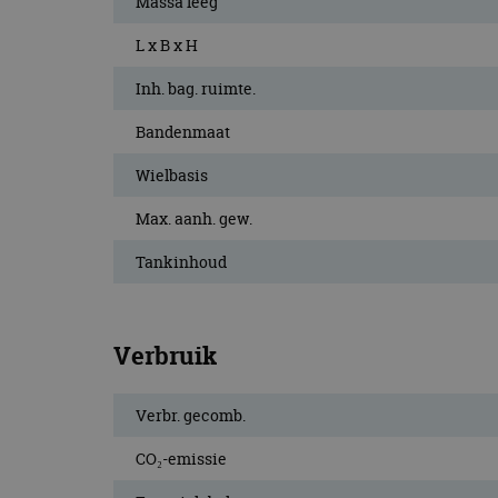
Massa leeg
L x B x H
Inh. bag. ruimte.
Bandenmaat
Wielbasis
Max. aanh. gew.
Tankinhoud
Verbruik
Verbr. gecomb.
CO₂-emissie