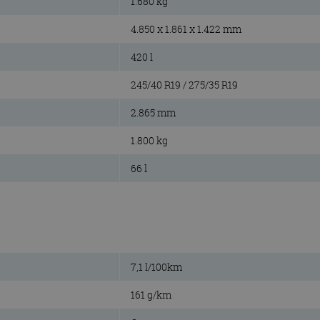
1.680 kg
4.850 x 1.861 x 1.422 mm
420 l
245/40 R19 / 275/35 R19
2.865 mm
1.800 kg
66 l
7,1 l/100km
161 g/km