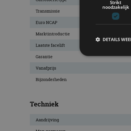
Strikt
noodzakelijk
Transmissie
Euro NCAP
Marktintroductie
DETAILS WE
Laatste facelift
Garantie
Vanafprijs
S
Strikt noodzakelijke
Bijzonderheden
accountbeheer. De we
Naam
Techniek
cf_clearance
Aandrijving