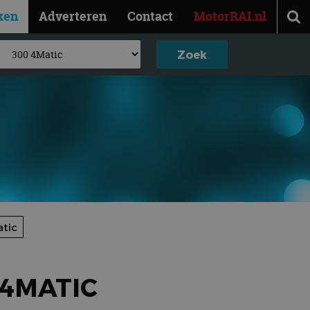
ken
Adverteren
Contact
MotorRAI.nl
tic
 4MATIC