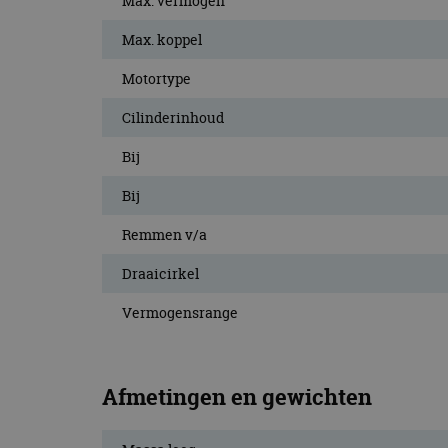
Max. vermogen
CookieScriptConse
Max. koppel
Motortype
Naam
Cilinderinhoud
Naam
omx_consent
Aanbiede
Naam
Domein
Bij
g_id_202604151153
_ga
_fbp
Meta Pla
Inc.
Bij
.autorai.n
Remmen v/a
_gcl_au
Google L
.autorai.n
Draaicirkel
_ga_SC6JKZPPKY
IDE
Google L
.doublecl
Vermogensrange
Afmetingen en gewichten