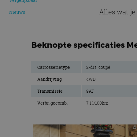
Vergelijkbaar
Alles wat j
Nieuws
Beknopte specificaties M
Carrosserietype
2-drs. coupé
Aandrijving
4WD
Transmissie
9AT
Verbr. gecomb.
7,1 l/100km