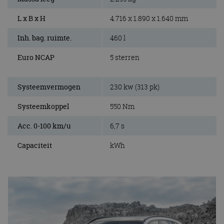
L x B x H
4.716 x 1.890 x 1.640 mm
Inh. bag. ruimte.
460 l
Euro NCAP
5 sterren
Systeemvermogen
230 kw (313 pk)
Systeemkoppel
550 Nm
Acc. 0-100 km/u
6,7 s
Capaciteit
kWh