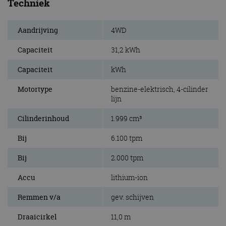
Techniek
Aandrijving
4WD
Capaciteit
31,2 kWh
Capaciteit
kWh
Motortype
benzine-elektrisch, 4-cilinder
lijn
Cilinderinhoud
1.999 cm³
Bij
6.100 tpm
Bij
2.000 tpm
Accu
lithium-ion
Remmen v/a
gev. schijven
Draaicirkel
11,0 m