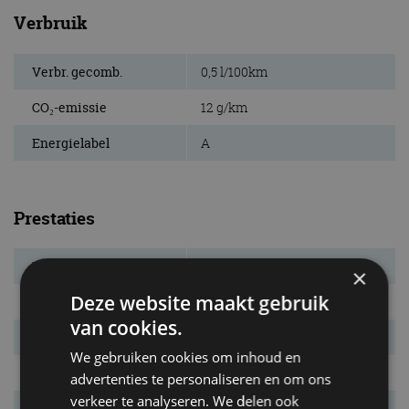
Verbruik
Verbr. gecomb.
0,5 l/100km
CO₂-emissie
12 g/km
Energielabel
A
Prestaties
Elek. actieradius
130 km
×
Deze website maakt gebruik
Systeemvermogen
230 kw (313 pk)
van cookies.
Systeemkoppel
550 Nm
We gebruiken cookies om inhoud en
Acc. 0-100 km/u
6,7 s
advertenties te personaliseren en om ons
verkeer te analyseren. We delen ook
Topsnelheid
218 km/u