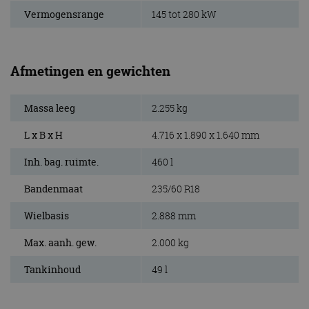
Vermogensrange
145 tot 280 kW
Afmetingen en gewichten
Massa leeg
2.255 kg
L x B x H
4.716 x 1.890 x 1.640 mm
Inh. bag. ruimte.
460 l
Bandenmaat
235/60 R18
Wielbasis
2.888 mm
Max. aanh. gew.
2.000 kg
Tankinhoud
49 l