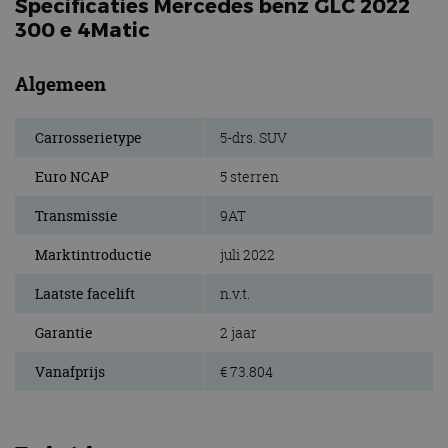
Specificaties Mercedes benz GLC 2022
300 e 4Matic
Algemeen
Carrosserietype
5-drs. SUV
Euro NCAP
5 sterren
Transmissie
9AT
Marktintroductie
juli 2022
Laatste facelift
n.v.t.
Garantie
2 jaar
Vanafprijs
€ 73.804