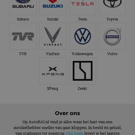
Subaru
Suzuki
Tesla
Toyota
TVR
VinFast
Volkswagen
Volvo
XPeng
Zeekr
Over ons
Op AutoRAI.nl vind je alles waar het hart van een
autoliefhebber sneller van gaat kloppen. In beeld én geluid,
van stadsauto tot supercar.
Ons team
levert je het laatste