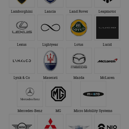
Lamborghini
Lancia
Land Rover
Leapmotor
Lexus
Lightyear
Lotus
Lucid
Lynk & Co
Maserati
Mazda
McLaren
Mercedes-Benz
MG
Micro Mobility Systems