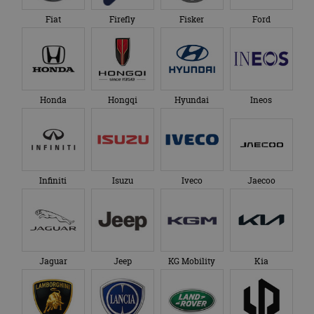
eindgebruiker heeft
maand
gebruikt door
gezien voordat hij de
Google Analytics
Fiat
Firefly
Fisker
Ford
genoemde website
om de sessiestatus
bezocht.
te behouden.
Honda
Hongqi
Hyundai
Ineos
Infiniti
Isuzu
Iveco
Jaecoo
Jaguar
Jeep
KG Mobility
Kia