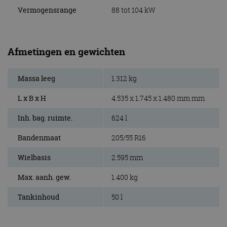
Vermogensrange
88 tot 104 kW
Afmetingen en gewichten
Massa leeg
1.312 kg
L x B x H
4.535 x 1.745 x 1.480 mm mm
Inh. bag. ruimte.
624 l
Bandenmaat
205/55 R16
Wielbasis
2.595 mm
Max. aanh. gew.
1.400 kg
Tankinhoud
50 l