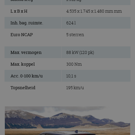
L x B x H
4.535 x 1.745 x 1.480 mm mm
Inh. bag. ruimte.
624 l
Euro NCAP
5 sterren
Max. vermogen
88 kW (120 pk)
Max. koppel
300 Nm
Acc. 0-100 km/u
10,1 s
Topsnelheid
195 km/u