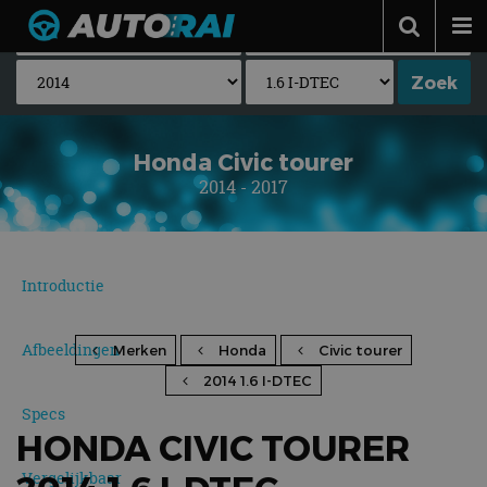
Autonieuws
Podcast
Autotests
Honda Civic tourer
2014 - 2017
Automerken
Adverteren
Contact
Introductie
MotorRAI.nl
Afbeeldingen
Merken
Honda
Civic tourer
2014 1.6 I-DTEC
Specs
HONDA CIVIC TOURER
Vergelijkbaar