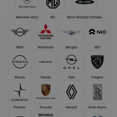
Mercedes-Benz
MG
Micro Mobility Systems
MINI
Mitsubishi
Morgan
NIO
Nissan
Omoda
Opel
Peugeot
Polestar
Porsche
Renault
Rolls-Royce