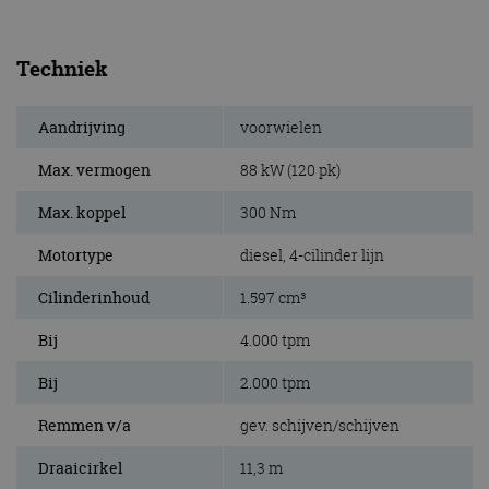
Techniek
Aandrijving
voorwielen
Max. vermogen
88 kW (120 pk)
Max. koppel
300 Nm
Motortype
diesel, 4-cilinder lijn
Cilinderinhoud
1.597 cm³
Bij
4.000 tpm
Bij
2.000 tpm
Remmen v/a
gev. schijven/schijven
Draaicirkel
11,3 m