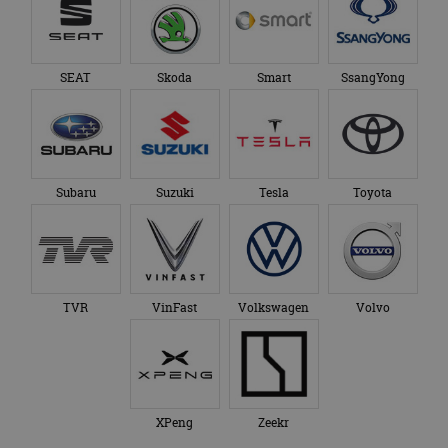
SEAT
Skoda
Smart
SsangYong
Subaru
Suzuki
Tesla
Toyota
TVR
VinFast
Volkswagen
Volvo
XPeng
Zeekr