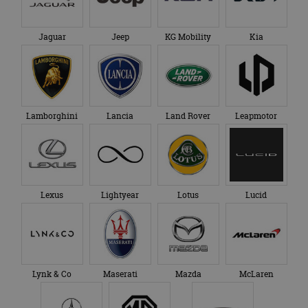
Jaguar
Jeep
KG Mobility
Kia
Lamborghini
Lancia
Land Rover
Leapmotor
Lexus
Lightyear
Lotus
Lucid
Lynk & Co
Maserati
Mazda
McLaren