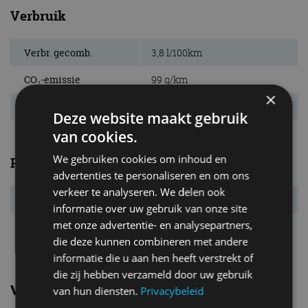
Verbruik
Verbr. gecomb.
3,8 l/100km
CO₂-emissie
99 g/km
×
Energielabel
D
Deze website maakt gebruik
van cookies.
We gebruiken cookies om inhoud en
Prestaties
advertenties te personaliseren en om ons
verkeer te analyseren. We delen ook
Acc. 0-100 km/u
10,1 s
informatie over uw gebruik van onze site
met onze advertentie- en analysepartners,
Topsnelheid
195 km/u
die deze kunnen combineren met andere
informatie die u aan hen heeft verstrekt of
die zij hebben verzameld door uw gebruik
Vergelijkbare uitvoeringen
van hun diensten.
Privacybeleid