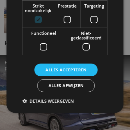
Strikt
Prestatie
Targeting
Honda Civic tourer1.8 I-VTEC
noodzakelijk
Functioneel
Niet-
geclassificeerd
Honda Civic tourer nieuws
HONDA CIVIC TOURER KRIJGT
PRIJSKAARTJE
ALLES ACCEPTEREN
ALLES AFWIJZEN
DETAILS WEERGEVEN
Strikt noodzakelijk
Prestatie
Targeting