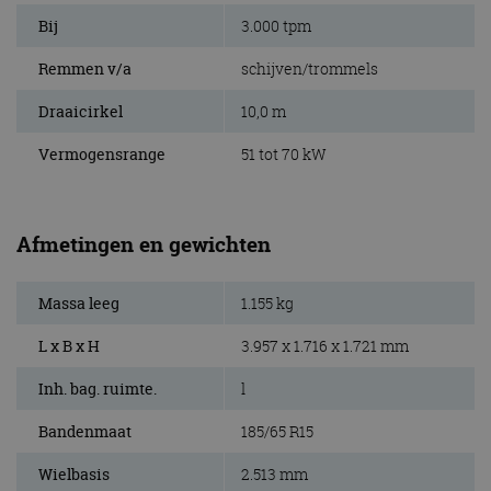
Bij
3.000 tpm
Remmen v/a
schijven/trommels
Draaicirkel
10,0 m
Vermogensrange
51 tot 70 kW
Afmetingen en gewichten
Massa leeg
1.155 kg
L x B x H
3.957 x 1.716 x 1.721 mm
Inh. bag. ruimte.
l
Bandenmaat
185/65 R15
Wielbasis
2.513 mm