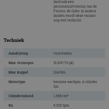
land ook een
personenuitvoering van de
Fiorino, de Qubo. In andere
landen wordt deze variant
nog wel verkocht.
Techniek
Aandrijving
voorwielen
Max. vermogen
51 kW (70 pk)
Max. koppel
104 Nm
Motortype
benzine-aardgas, 4-cilinder
lijn
Cilinderinhoud
1.368 cm³
Bij
6.000 tpm