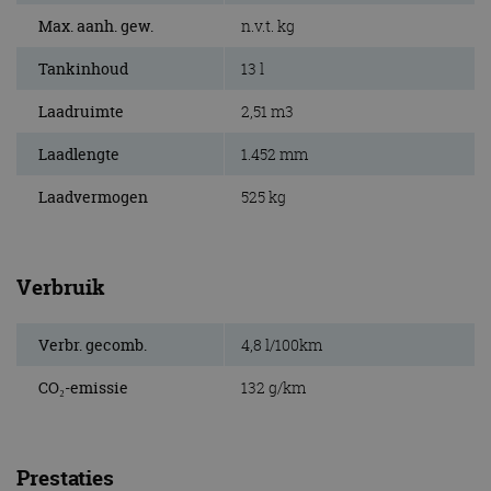
Max. aanh. gew.
n.v.t. kg
Tankinhoud
13 l
Laadruimte
2,51 m3
Laadlengte
1.452 mm
Laadvermogen
525 kg
Verbruik
Verbr. gecomb.
4,8 l/100km
CO₂-emissie
132 g/km
Prestaties