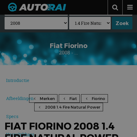
Autonieuws
Podcast
Autotests
Fiat Fiorino
2008 - ...
Automerken
Adverteren
Contact
Introductie
MotorRAI.nl
Afbeeldingen
Merken
Fiat
Fiorino
2008 1.4 Fire Natural Power
Specs
FIAT FIORINO 2008 1.4
Vergelijkbaar