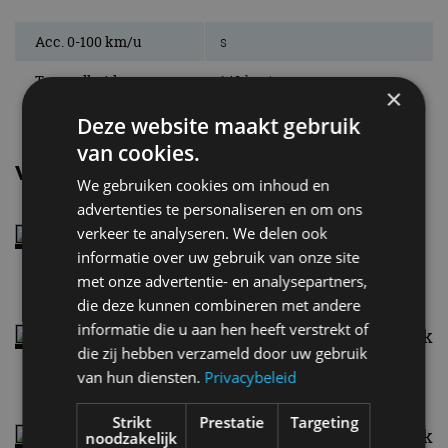
Acc. 0-100 km/u
s
Topsnelheid
149 km/u
×
Deze website maakt gebruik
van cookies.
Vergelijkbare uitvoeringen
We gebruiken cookies om inhoud en
advertenties te personaliseren en om ons
verkeer te analyseren. We delen ook
Fiat Fiorino1.4 8V Fire
informatie over uw gebruik van onze site
met onze advertentie- en analysepartners,
die deze kunnen combineren met andere
informatie die u aan hen heeft verstrekt of
Fiat Fiorino1.3 16V MultiJet 80 pk
die zij hebben verzameld door uw gebruik
van hun diensten.
Privacybeleid
Strikt
Prestatie
Targeting
Fiat Fiorino1.3 16V MultiJet 95 pk
noodzakelijk