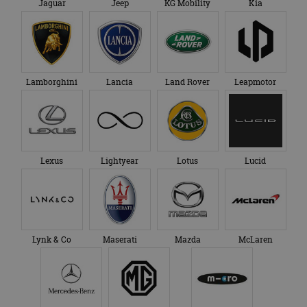
Jaguar
Jeep
KG Mobility
Kia
Lamborghini
Lancia
Land Rover
Leapmotor
Lexus
Lightyear
Lotus
Lucid
Lynk & Co
Maserati
Mazda
McLaren