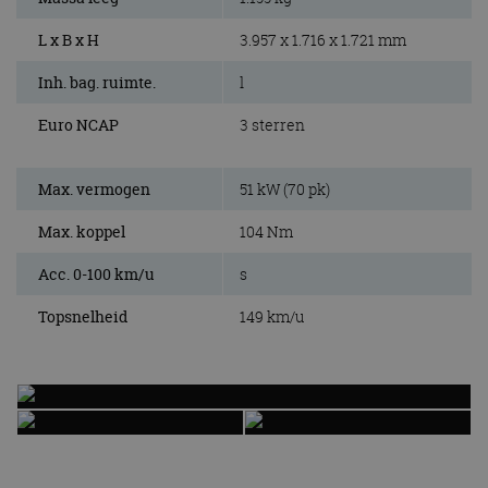
L x B x H
3.957 x 1.716 x 1.721 mm
Inh. bag. ruimte.
l
Euro NCAP
3 sterren
Max. vermogen
51 kW (70 pk)
Max. koppel
104 Nm
Acc. 0-100 km/u
s
Topsnelheid
149 km/u