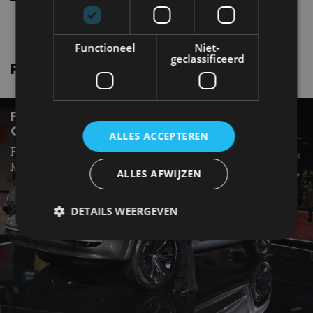
Functioneel
Niet-
geclassificeerd
Fiat Fiorino nieuws
FIAT FASTBACK SUV CONCEPT WILLEN WIJ
OOK WEL
ALLES ACCEPTEREN
Fiat onthult studiemodel op São Paulo International
Motor Show 2018
ALLES AFWIJZEN
DETAILS WEERGEVEN
Strikt noodzakelijk
Prestatie
Targeting
Functioneel
Niet-geclassificeerd