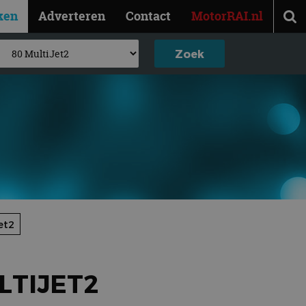
ken
Adverteren
Contact
MotorRAI.nl
et2
LTIJET2