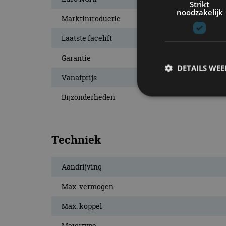
Strikt
noodzakelijk
Marktintroductie
Laatste facelift
Garantie
DETAILS WE
Vanafprijs
Bijzonderheden
S
Strikt noodzakelijke
Techniek
accountbeheer. De we
Naam
Aandrijving
cf_clearance
Max. vermogen
Max. koppel
Motortype