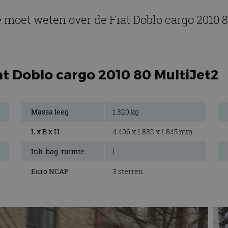
e moet weten over de Fiat Doblo cargo 2010 
at Doblo cargo 2010 80 MultiJet2
Massa leeg
1.320 kg
L x B x H
4.406 x 1.832 x 1.845 mm
Inh. bag. ruimte.
l
Euro NCAP
3 sterren