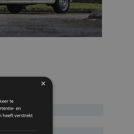
×
keer te
tentie- en
 heeft verstrekt