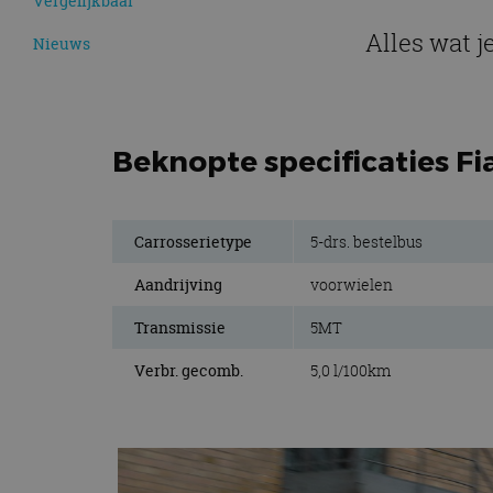
Vergelijkbaar
Alles wat j
Nieuws
Beknopte specificaties Fi
Carrosserietype
5-drs. bestelbus
Aandrijving
voorwielen
Transmissie
5MT
Verbr. gecomb.
5,0 l/100km