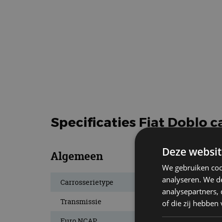
Specificaties Fiat Doblo 
Deze websit
Algemeen
We gebruiken coo
analyseren. We de
Carrosserietype
analysepartners,
Transmissie
of die zij hebbe
Euro NCAP