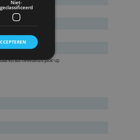
Niet-
geclassificeerd
ACCEPTEREN
dak en als tweedeurs pick-up.
rd
elding en
ervice om
es van de bezoeker
unen van de
den van