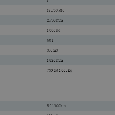
l
195/60 R16
2.755 mm
1.000 kg
60 l
3,4 m3
1.820 mm
750 tot 1.005 kg
5,0 l/100km