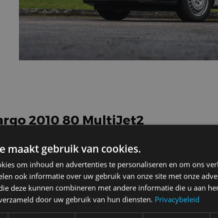
cargo 2010 80 MultiJet2
e maakt gebruik van cookies.
kies om inhoud en advertenties te personaliseren en om ons ver
len ook informatie over uw gebruik van onze site met onze adver
5-drs. bestelbus
 die deze kunnen combineren met andere informatie die u aan hen
5MT
n verzameld door uw gebruik van hun diensten.
Privacybeleid
3 sterren