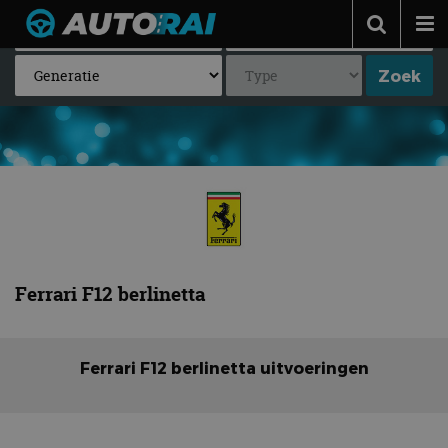
Autonieuws
Podcast
Autotests
Automerken
Adverteren
Contact
Ferrari F12 berlinetta
MotorRAI.nl
Ferrari F12 berlinetta uitvoeringen