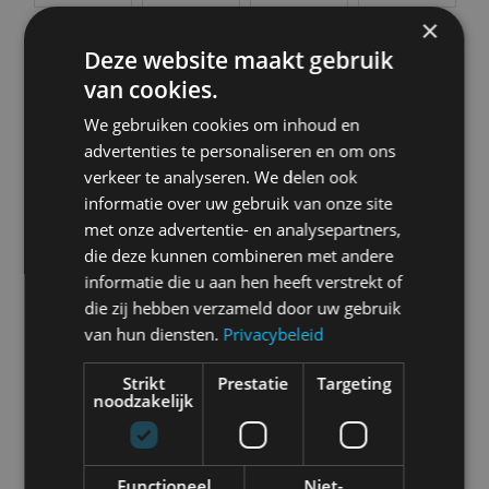
Bugatti
BYD
Cadillac
Caterham
×
Deze website maakt gebruik
van cookies.
We gebruiken cookies om inhoud en
Chevrolet
Citroën
Cupra
Dacia
advertenties te personaliseren en om ons
verkeer te analyseren. We delen ook
informatie over uw gebruik van onze site
met onze advertentie- en analysepartners,
die deze kunnen combineren met andere
Dongfeng
Donkervoort
DS
Ferrari
informatie die u aan hen heeft verstrekt of
die zij hebben verzameld door uw gebruik
van hun diensten.
Privacybeleid
Strikt
Prestatie
Targeting
noodzakelijk
Fiat
Firefly
Fisker
Ford
Functioneel
Niet-