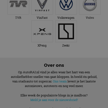
gezien voordat hij de
paginaverzoek op
genoemde website
een site en wordt
bezocht.
gebruikt om
bezoekers-, sessie-
IDE
1 jaar 1
Deze cookie wordt
Google LLC
en
TVR
VinFast
Volkswagen
Volvo
maand
ingesteld door
.doubleclick.net
campagnegegeven
Doubleclick en voert
te berekenen voor
informatie uit over
de
hoe de eindgebruiker
analyserapporten
de website gebruikt
van de site.
en over eventuele
advertenties die de
_ga_SC6JKZPPKY
.autorai.nl
1 jaar 1
Deze cookie wordt
eindgebruiker heeft
maand
gebruikt door
XPeng
Zeekr
gezien voordat hij de
Google Analytics
genoemde website
om de sessiestatus
bezocht.
te behouden.
Over ons
Op AutoRAI.nl vind je alles waar het hart van een
autoliefhebber sneller van gaat kloppen. In beeld én geluid,
van stadsauto tot supercar.
Ons team
levert je het laatste
autonieuws, autotests en nog veel meer.
Elke week de populairste blogs in je mailbox?
Meld je aan voor de nieuwsbrief!