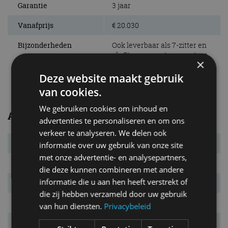
Garantie
3 jaar
Vanafprijs
€ 20.030
Bijzonderheden
Ook leverbaar als 7-zitter en
als Stepway met een grotere
×
bodemvrijheid en een extra
stoere uitstraling.
Deze website maakt gebruik
van cookies.
We gebruiken cookies om inhoud en
Afmetingen/gewichten
advertenties te personaliseren en om ons
verkeer te analyseren. We delen ook
Bandenmaat
185/65 R15
informatie over uw gebruik van onze site
met onze advertentie- en analysepartners,
L x B x H
4.363 x 1.751 x 1.814 mm
die deze kunnen combineren met andere
informatie die u aan hen heeft verstrekt of
Wielbasis
2.810 mm
die zij hebben verzameld door uw gebruik
Massa leeg
1.186 kg
van hun diensten.
Privacybeleid
Max. aanh. gew.
1.400 kg