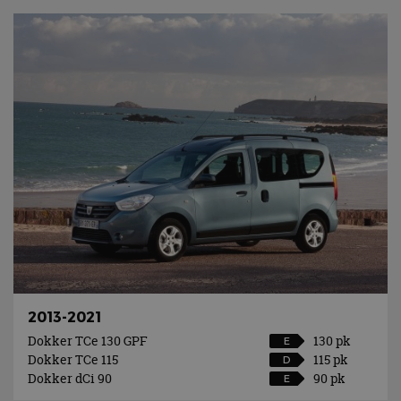
2013-2021
Dokker TCe 130 GPF
130 pk
E
Dokker TCe 115
115 pk
D
Dokker dCi 90
90 pk
E