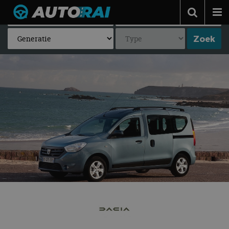
Autonieuws
Podcast
Autotests
Automerken
Adverteren
Contact
MotorRAI.nl