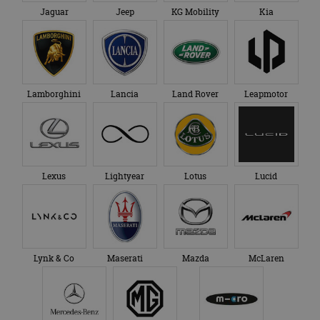
Jaguar
Jeep
KG Mobility
Kia
Lamborghini
Lancia
Land Rover
Leapmotor
Lexus
Lightyear
Lotus
Lucid
Lynk & Co
Maserati
Mazda
McLaren