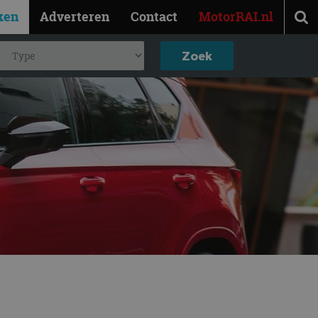
ken
Adverteren
Contact
MotorRAI.nl