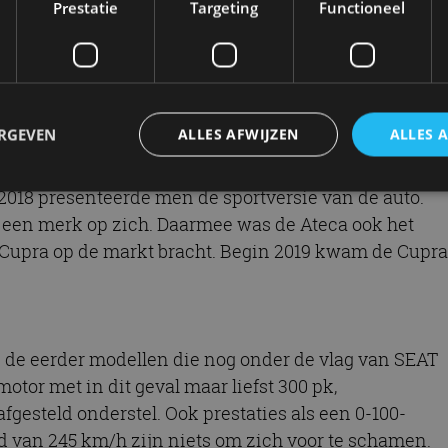
Prestatie
Targeting
Functioneel
ERGEVEN
ALLES AFWIJZEN
ALLES 
. Bij introductie in 2016 was het ‘t eerste SUV-
2018 presenteerde men de sportversie van de auto.
r een merk op zich. Daarmee was de Ateca ook het
trikt noodzakelijk
Prestatie
Targeting
Functioneel
Niet-geclassificee
k Cupra op de markt bracht. Begin 2019 kwam de Cupra
 cookies maken de kernfunctionaliteiten van de website mogelijk, zoals gebruikersaanm
bsite kan niet goed worden gebruikt zonder de strikt noodzakelijke cookies.
Aanbieder
/
Vervaldatum
Omschrijving
Domein
 de eerder modellen die nog onder de vlag van SEAT
1 jaar
Deze cookie wordt gebruikt door de CloudFlare-s
Cloudflare,
vertrouwd webverkeer te identificeren en alle
Inc.
tor met in dit geval maar liefst 300 pk,
beveiligingsbeperkingen op basis van het IP-adr
.autorai.nl
te omzeilen. Het is essentieel voor het onderste
fgesteld onderstel. Ook prestaties als een 0-100-
veiligheid van een website functies en in het bie
bescherming tegen kwaadaardige bezoekers.
d van 245 km/h zijn niets om zich voor te schamen.