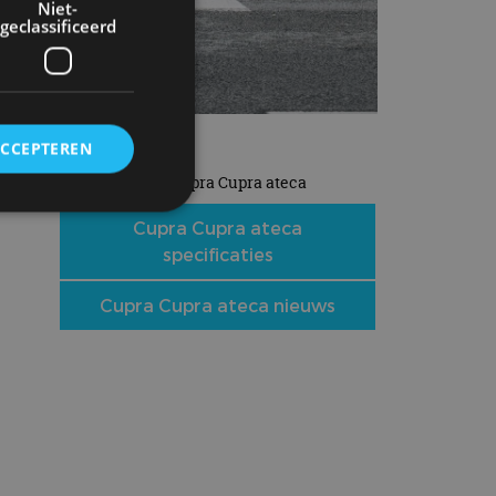
Niet-
geclassificeerd
ACCEPTEREN
meer Cupra Cupra ateca
Cupra Cupra ateca
specificaties
rd
elding en
Cupra Cupra ateca nieuws
ervice om
es van de bezoeker
unen van de
den van