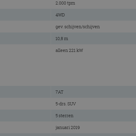
2.000 tpm
4WD
gev. schijven/schijven
10,8 m
alleen 221 kW
7AT
5-drs. SUV
5 sterren
januari 2019