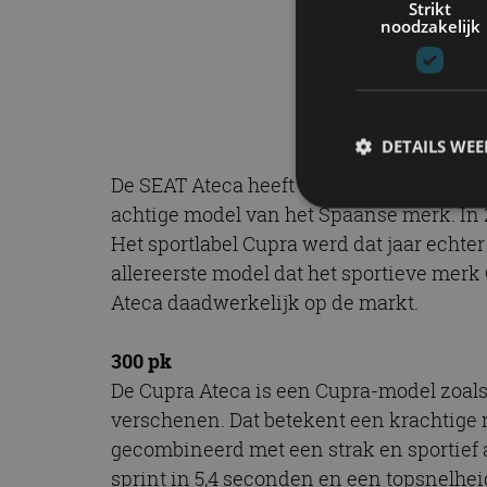
Strikt
noodzakelijk
DETAILS WE
De SEAT Ateca heeft in feite twee primeurs
achtige model van het Spaanse merk. In 
Het sportlabel Cupra werd dat jaar echte
S
allereerste model dat het sportieve mer
Strikt noodzakelijke
Ateca daadwerkelijk op de markt.
accountbeheer. De we
Naam
300 pk
De Cupra Ateca is een Cupra-model zoals
cf_clearance
verschenen. Dat betekent een krachtige mo
gecombineerd met een strak en sportief a
sprint in 5,4 seconden en een topsnelhei