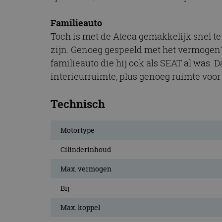
CookieScriptConse
Familieauto
Toch is met de Ateca gemakkelijk snel te 
zijn. Genoeg gespeeld met het vermogen? 
Naam
familieauto die hij ook als SEAT al was.
Naam
omx_consent
Aanbiede
Naam
Domein
interieurruimte, plus genoeg ruimte voo
g_id_202604151153
_ga
_fbp
Meta Pla
Inc.
Technisch
.autorai.n
_gcl_au
Google L
.autorai.n
Motortype
_ga_SC6JKZPPKY
IDE
Google L
Cilinderinhoud
.doublecl
Max. vermogen
Bij
Max. koppel