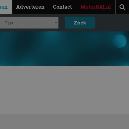
ken
Adverteren
Contact
MotorRAI.nl