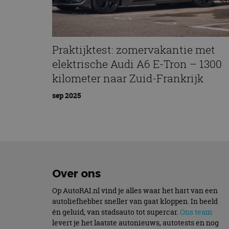
Naam
cf_clearance
Praktijktest: zomervakantie met
elektrische Audi A6 E-Tron – 1300
kilometer naar Zuid-Frankrijk
CookieScriptConse
sep 2025
Naam
Naam
omx_consent
Aanbiede
Naam
Domein
g_id_202604151153
_ga
_fbp
Meta Pla
Over ons
Inc.
.autorai.n
Op AutoRAI.nl vind je alles waar het hart van een
_gcl_au
Google L
autoliefhebber sneller van gaat kloppen. In beeld
.autorai.n
én geluid, van stadsauto tot supercar.
Ons team
_ga_SC6JKZPPKY
levert je het laatste autonieuws, autotests en nog
IDE
Google L