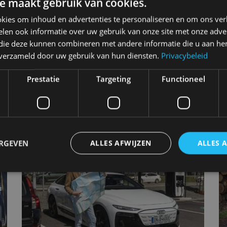
e maakt gebruik van cookies.
kies om inhoud en advertenties te personaliseren en om ons ver
len ook informatie over uw gebruik van onze site met onze adver
 die deze kunnen combineren met andere informatie die u aan hen
n verzameld door uw gebruik van hun diensten.
Privacybeleid
5
Prestatie
Targeting
Functioneel
A
ok
ERGEVEN
ALLES AFWIJZEN
ALLES 
trikt noodzakelijk
Prestatie
Targeting
Functioneel
Niet-geclassificee
 cookies maken de kernfunctionaliteiten van de website mogelijk, zoals gebruikersaanm
bsite kan niet goed worden gebruikt zonder de strikt noodzakelijke cookies.