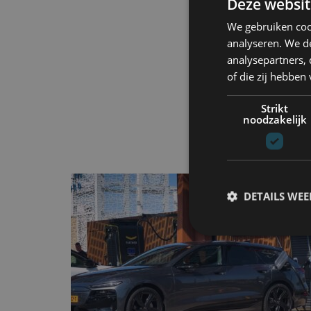
Deze websit
We gebruiken coo
analyseren. We de
analysepartners,
of die zij hebbe
Strikt
noodzakelijk
DETAILS WE
S
Strikt noodzakelijke
accountbeheer. De we