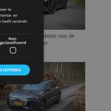
keer te
tentie- en
 heeft verstrekt
 voordelen en 5 nadelen van de
Niet-
udi A6 Avant e-tron
geclassificeerd
t 2025
ACCEPTEREN
rd
elding en