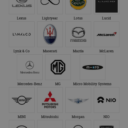
Lexus
Lightyear
Lotus
Lucid
Lynk & Co
Maserati
Mazda
McLaren
Mercedes-Benz
MG
Micro Mobility Systems
MINI
Mitsubishi
Morgan
NIO