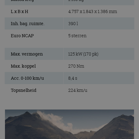
L x B x H
4.757 x 1.843 x 1.386 mm
Inh. bag. ruimte.
390 l
Euro NCAP
5 sterren
Max. vermogen
125 kW (170 pk)
Max. koppel
270 Nm
Acc. 0-100 km/u
8,4 s
Topsnelheid
224 km/u