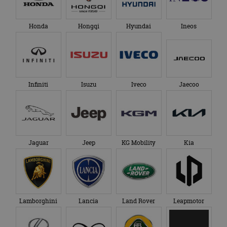
Honda
Hongqi
Hyundai
Ineos
Infiniti
Isuzu
Iveco
Jaecoo
Jaguar
Jeep
KG Mobility
Kia
Lamborghini
Lancia
Land Rover
Leapmotor