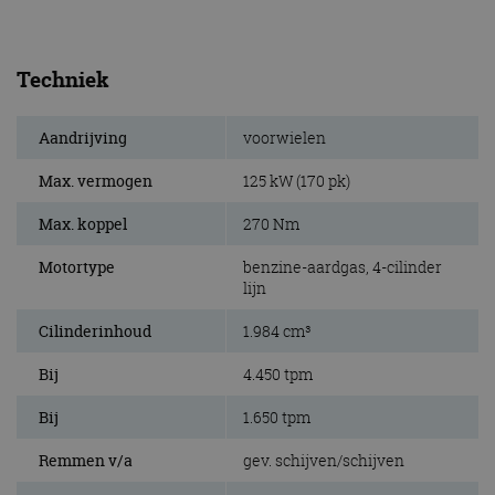
Techniek
Aandrijving
voorwielen
Max. vermogen
125 kW (170 pk)
Max. koppel
270 Nm
Motortype
benzine-aardgas, 4-cilinder
lijn
Cilinderinhoud
1.984 cm³
Bij
4.450 tpm
Bij
1.650 tpm
Remmen v/a
gev. schijven/schijven