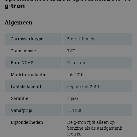
g-tron
Algemeen
Carrosserietype
5-drs. liftback
Transmissie
7AT
Euro NCAP
5 sterren
Marktintroductie
juli 2016
Laatste facelift
september 2019
Garantie
4 jaar
Vanafprijs
€ 51.200
Bijzonderheden
De g-tron rijdt alleen op
benzine als de aardgastank
leeg is.