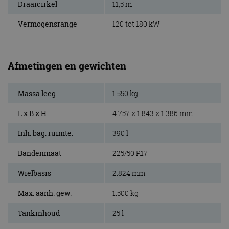
Draaicirkel
11,5 m
Vermogensrange
120 tot 180 kW
Afmetingen en gewichten
Massa leeg
1.550 kg
L x B x H
4.757 x 1.843 x 1.386 mm
Inh. bag. ruimte.
390 l
Bandenmaat
225/50 R17
Wielbasis
2.824 mm
Max. aanh. gew.
1.500 kg
Tankinhoud
25 l