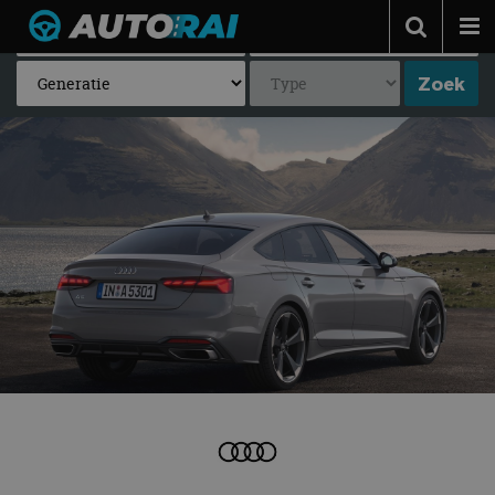
Autonieuws
Podcast
Autotests
Automerken
Adverteren
Contact
MotorRAI.nl