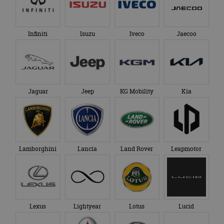
Infiniti
Isuzu
Iveco
Jaecoo
Jaguar
Jeep
KG Mobility
Kia
Lamborghini
Lancia
Land Rover
Leapmotor
Lexus
Lightyear
Lotus
Lucid