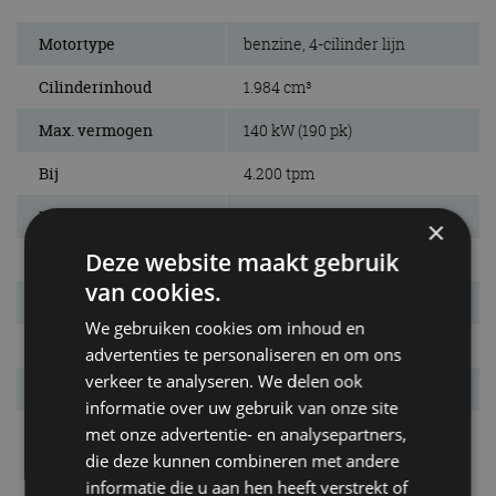
Motortype
benzine, 4-cilinder lijn
Cilinderinhoud
1.984 cm³
Max. vermogen
140 kW (190 pk)
Bij
4.200 tpm
Max. koppel
320 Nm
×
Deze website maakt gebruik
Bij
1.450 tpm
van cookies.
Aandrijving
voorwielen
We gebruiken cookies om inhoud en
Remmen v/a
gev. schijven/schijven
advertenties te personaliseren en om ons
verkeer te analyseren. We delen ook
Draaicirkel
11,7 m
informatie over uw gebruik van onze site
Vermogensrange
120 tot 180 kW
met onze advertentie- en analysepartners,
die deze kunnen combineren met andere
informatie die u aan hen heeft verstrekt of