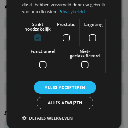
die zij hebben verzameld door uw gebruik
Algemeen
van hun diensten.
Privacybeleid
Transmissie
7AT
Strikt
Prestatie
Targeting
noodzakelijk
Carrosserietype
5-drs. liftback
Euro NCAP
5 sterren
Functioneel
Niet-
geclassificeerd
Marktintroductie
juli 2016
Laatste facelift
september 2019
Garantie
4 jaar
ALLES ACCEPTEREN
Vanafprijs
€ 49.640
ALLES AFWIJZEN
Afmetingen/gewichten
DETAILS WEERGEVEN
Bandenmaat
225/50 R17