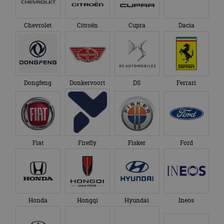
Chevrolet
Citroën
Cupra
Dacia
Dongfeng
Donkervoort
DS
Ferrari
Fiat
Firefly
Fisker
Ford
Honda
Hongqi
Hyundai
Ineos