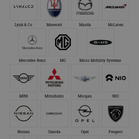
Lynk & Co
Maserati
Mazda
McLaren
Mercedes-Benz
MG
Micro Mobility Systems
MINI
Mitsubishi
Morgan
NIO
Nissan
Omoda
Opel
Peugeot