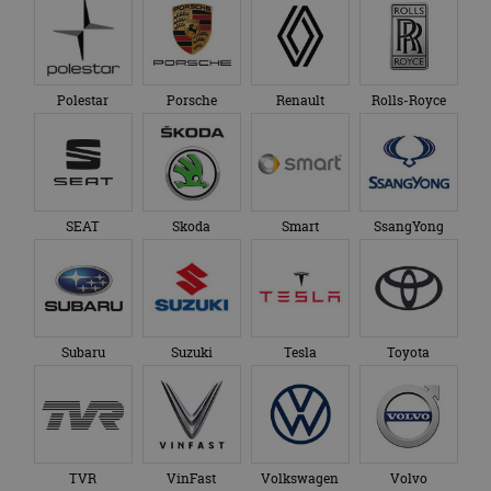
Polestar
Porsche
Renault
Rolls-Royce
SEAT
Skoda
Smart
SsangYong
Subaru
Suzuki
Tesla
Toyota
TVR
VinFast
Volkswagen
Volvo