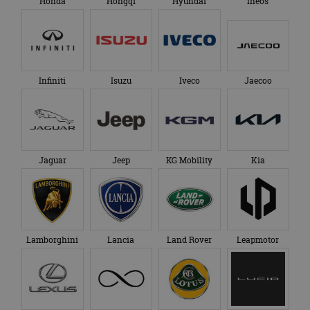
Honda
Hongqi
Hyundai
Ineos
Infiniti
Isuzu
Iveco
Jaecoo
Jaguar
Jeep
KG Mobility
Kia
Lamborghini
Lancia
Land Rover
Leapmotor