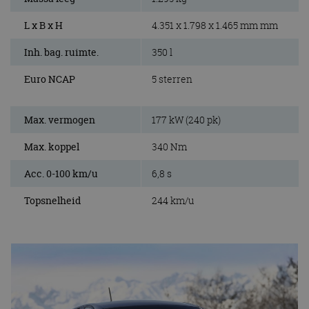
L x B x H
4.351 x 1.798 x 1.465 mm mm
Inh. bag. ruimte.
350 l
Euro NCAP
5 sterren
Max. vermogen
177 kW (240 pk)
Max. koppel
340 Nm
Acc. 0-100 km/u
6,8 s
Topsnelheid
244 km/u