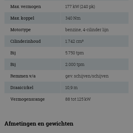
Max. vermogen
177 kW (240 pk)
Max. koppel
340 Nm
Motortype
benzine, 4-cilinder lijn
Cilinderinhoud
1.742 cm³
Bij
5.750 tpm
Bij
2.000 tpm
Remmen v/a
gev. schijven/schijven
Draaicirkel
10,9 m
Vermogensrange
88 tot 125 kW
Afmetingen en gewichten