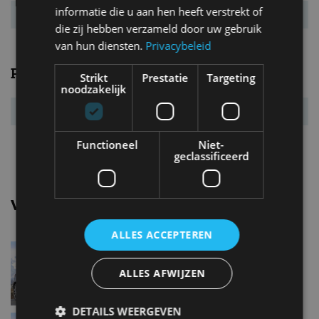
informatie die u aan hen heeft verstrekt of
Energielabel
F
die zij hebben verzameld door uw gebruik
van hun diensten.
Privacybeleid
Prestaties
Strikt
Prestatie
Targeting
noodzakelijk
Acc. 0-100 km/u
6,8 s
Topsnelheid
244 km/u
Functioneel
Niet-
geclassificeerd
Vergelijkbare uitvoeringen
ALLES ACCEPTEREN
Alfa romeo Giulietta1.4 Turbo
ALLES AFWIJZEN
DETAILS WEERGEVEN