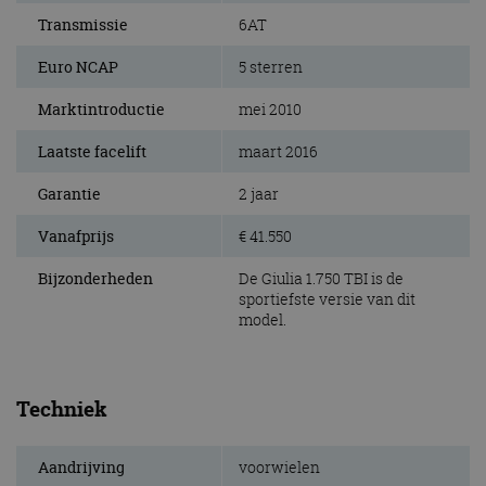
Transmissie
6AT
Euro NCAP
5 sterren
Marktintroductie
mei 2010
Laatste facelift
maart 2016
Garantie
2 jaar
Vanafprijs
€ 41.550
Bijzonderheden
De Giulia 1.750 TBI is de
sportiefste versie van dit
model.
Techniek
Aandrijving
voorwielen