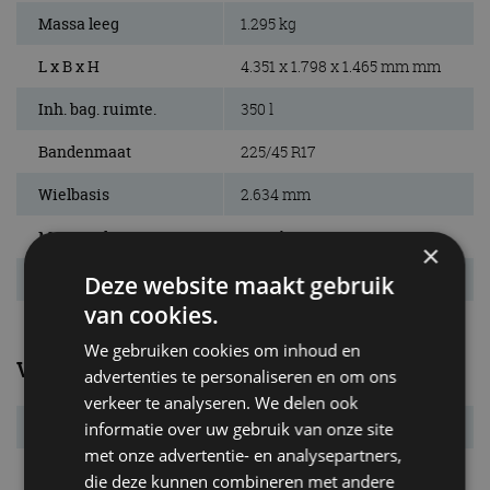
Massa leeg
1.295 kg
L x B x H
4.351 x 1.798 x 1.465 mm mm
Inh. bag. ruimte.
350 l
Bandenmaat
225/45 R17
Wielbasis
2.634 mm
Max. aanh. gew.
1.000 kg
×
Tankinhoud
60 l
Deze website maakt gebruik
van cookies.
We gebruiken cookies om inhoud en
Verbruik
advertenties te personaliseren en om ons
verkeer te analyseren. We delen ook
Verbr. gecomb.
6,8 l/100km
informatie over uw gebruik van onze site
met onze advertentie- en analysepartners,
CO₂-emissie
157 g/km
die deze kunnen combineren met andere