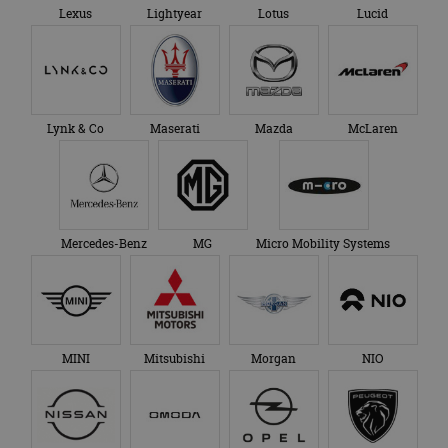
Lexus
Lightyear
Lotus
Lucid
Lynk & Co
Maserati
Mazda
McLaren
Mercedes-Benz
MG
Micro Mobility Systems
MINI
Mitsubishi
Morgan
NIO