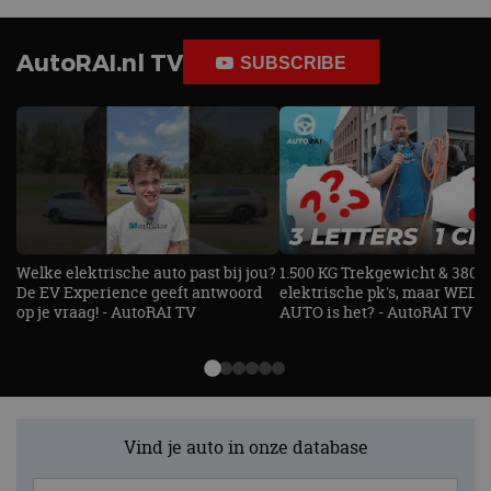
adres van 
te omzeilen
essentieel 
ondersteu
AutoRAI.nl TV
SUBSCRIBE
veiligheid 
website fun
het bieden
beschermi
kwaadaard
bezoekers.
CookieScriptConsent
4 weken 2
Deze cooki
CookieScript
dagen
gebruikt d
autorai.nl
Google Privacy Policy
Cookie-Scr
service om
cookievoo
bezoekers 
Welke elektrische auto past bij jou?
1.500 KG Trekgewicht & 380
onthouden.
banner van
De EV Experience geeft antwoord
elektrische pk's, maar WELK
Script.com 
op je vraag! - AutoRAI TV
AUTO is het? - AutoRAI TV
noodzakeli
te werken.
Aanbieder
Naam
Vervaldatum
Omschrijvi
Vind je auto in onze database
Aanbieder
/
Domein
Naam
Vervaldatum
Omschrijving
/
Domein
omx_consent
.autorai.nl
1 jaar