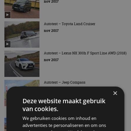
nov 2017
Autotest – Toyota Land Cruiser
nov 2017
Autotest – Lexus NX 300h F Sport Line AWD (2018)
nov 2017
Autotest – Jeep Compass
nov 2017
×
Deze website maakt gebruik
van cookies.
We gebruiken cookies om inhoud en
Autotest – Jaguar XJ 3.0 V6 Td 300
advertenties te personaliseren en om ons
nov 2017