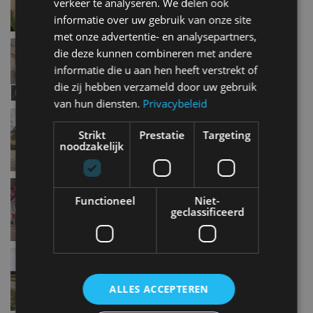
verkeer te analyseren. We delen ook
informatie over uw gebruik van onze site
met onze advertentie- en analysepartners,
Autotest – Lotus Evora Sport 410 (2017)
die deze kunnen combineren met andere
nov 2017
informatie die u aan hen heeft verstrekt of
die zij hebben verzameld door uw gebruik
van hun diensten.
Privacybeleid
Autotest – Subaru Impreza (2017)
nov 2017
Strikt
Prestatie
Targeting
noodzakelijk
Autotest – Hyundai i30 N (2017)
Functioneel
Niet-
nov 2017
geclassificeerd
Autotest – Renault Koleos Initiale Paris (2017)
nov 2017
ALLES ACCEPTEREN