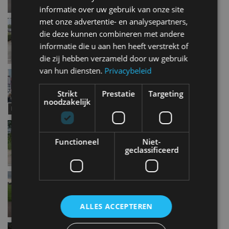
informatie over uw gebruik van onze site
met onze advertentie- en analysepartners,
Autotest – Fiat 500X Cross 1.6 MultiJet DDCT
die deze kunnen combineren met andere
sep 2017
informatie die u aan hen heeft verstrekt of
die zij hebben verzameld door uw gebruik
van hun diensten.
Privacybeleid
Autotest – Kia Stonic
sep 2017
Strikt
Prestatie
Targeting
noodzakelijk
Autotest – Dacia Duster dCi 110 EDC 4×2
Blackshadow
Functioneel
Niet-
aug 2017
geclassificeerd
Autotest – Seat Ibiza 1.0 TSI FR
aug 2017
ALLES ACCEPTEREN
Autotest – Volkswagen Amarok V6 TDI 4Motion