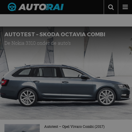
AUTOTESTS
Autonieuws
Podcast
AUTOTEST – SKODA OCTAVIA COMBI
Autotests
De Nokia 3310 onder de auto's
Automerken
Adverteren
Contact
MotorRAI.nl
Autotest – Opel Vivaro Combi (2017)