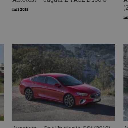
(
mrt 2018
mr