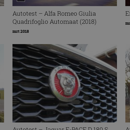
Autotest – Alfa Romeo Giulia
E
Quadrifoglio Automaat (2018)
mr
mrt 2018
Autotest – Jaguar E-PACE D 180 S
A