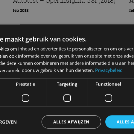
Autotest – Opel Insignia GSi (2018)
A
feb 2018
fe
e maakt gebruik van cookies.
kies om inhoud en advertenties te personaliseren en om ons ver
len ook informatie over uw gebruik van onze site met onze adver
 die deze kunnen combineren met andere informatie die u aan hen
n verzameld door uw gebruik van hun diensten.
Privacybeleid
Prestatie
Targeting
Functioneel
Autotest – Deze Volkswagen Tiguan
A
ERGEVEN
ALLES AFWIJZEN
ALLES 
of toch een Porsche Macan?
(