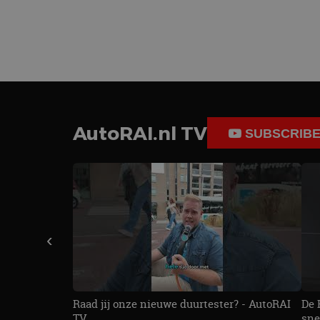
_fbp
Meta Pla
Inc.
.autorai.n
_gcl_au
Google L
.autorai.n
_ga_SC6JKZPPKY
IDE
Google L
.doublecl
AutoRAI.nl TV
SUBSCRIB
‹
Raad jij onze nieuwe duurtester? - AutoRAI
De 
TV
sne