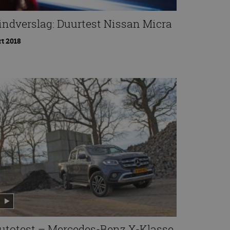
indverslag: Duurtest Nissan Micra
t 2018
utotest – Mercedes-Benz X-Klasse