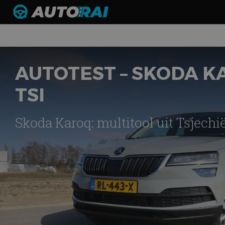
AUTOTEST – SKODA KA
TSI
Skoda Karoq: multitool uit Tsjechi