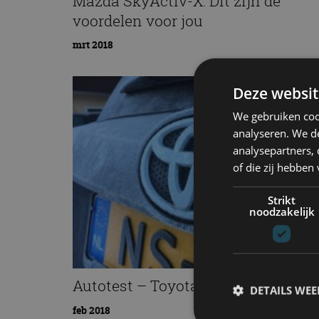
Mazda SkyActiv-X: Dit zijn de
voordelen voor jou
mrt 2018
Deze websit
We gebruiken coo
analyseren. We de
analysepartners,
of die zij hebbe
Strikt
noodzakelijk
Autotest – Toyota RAV4 (2018)
DETAILS WE
feb 2018