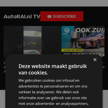
AutoRAI.nl TV
SUBSCRIBE
×
De Renault Twingo heeft een
De perfecte (gezins)taxi? - 
Deze website maakt gebruik
opvallende snelheidsmeter! -
ES500e (2026) - REVIEW - AL
AutoRAI TV
UITGELEGD! - AutoRAI TV
van cookies.
We gebruiken cookies om inhoud en
advertenties te personaliseren en om ons
verkeer te analyseren. We delen ook
Alle automerken
informatie over uw gebruik van onze site
Selecteer een merk voor meer informatie, modellen
met onze advertentie- en analysepartners,