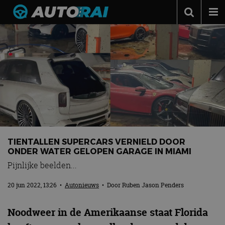
Autonieuws
Podcast
Autotests
Automerken
Adverteren
Contact
TIENTALLEN SUPERCARS VERNIELD DOOR
MotorRAI.nl
ONDER WATER GELOPEN GARAGE IN MIAMI
Pijnlijke beelden...
20 jun 2022, 13:26
•
Autonieuws
• Door
Ruben Jason Penders
Noodweer in de Amerikaanse staat Florida