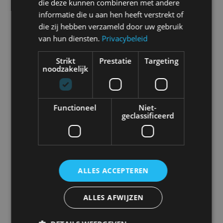
en alle nieuwsberichten
die deze kunnen combineren met andere
informatie die u aan hen heeft verstrekt of
die zij hebben verzameld door uw gebruik
van hun diensten.
Privacybeleid
Abarth
Aiways
Alfa Romeo
Alpine
Strikt
Prestatie
Targeting
noodzakelijk
Functioneel
Niet-
geclassificeerd
Aston Martin
Audi
Bentley
BMW
ALLES ACCEPTEREN
Bugatti
BYD
Cadillac
Caterham
ALLES AFWIJZEN