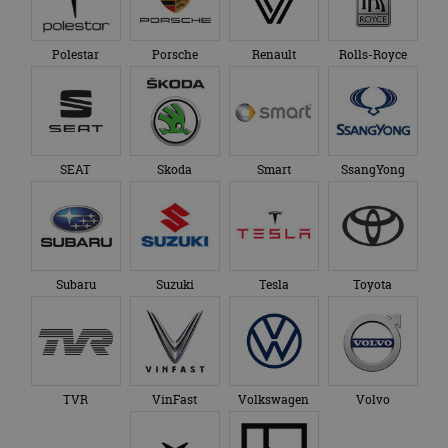
Polestar
Porsche
Renault
Rolls-Royce
SEAT
Skoda
Smart
SsangYong
Subaru
Suzuki
Tesla
Toyota
TVR
VinFast
Volkswagen
Volvo