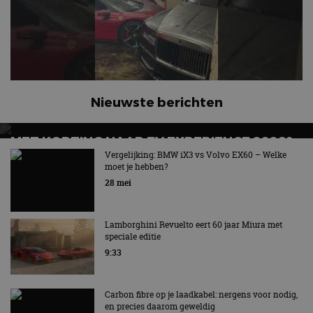
Nieuwste berichten
MET KORTING NAAR EV EXPERIENCE 2026?
AUTORAI REGELT HET!
Vergelijking: BMW iX3 vs Volvo EX60 – Welke
moet je hebben?
EV Experience 2026 van 24 tot 26 september
28 mei
Lamborghini Revuelto eert 60 jaar Miura met
speciale editie
9:33
Carbon fibre op je laadkabel: nergens voor nodig,
en precies daarom geweldig